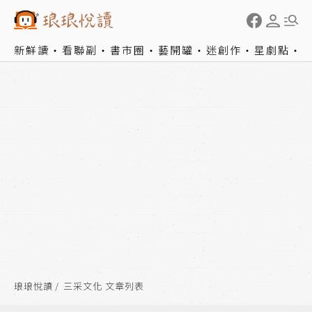
新鮮讀
看聯副
書市圈
藝開罐
迷創作
星劇點
琅琅悅讀
三采文化 文章列表