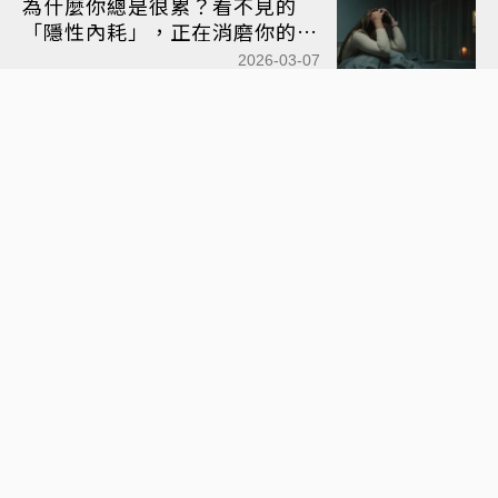
為什麼你總是很累？看不見的
「隱性內耗」，正在消磨你的能
量
2026-03-07
你以為是在反省，其實是在否定
自己——從今天開始，學會用不
同角度看待挫折！
2026-02-28
如何做到精準預測？《決勝21
點》原型：戰勝風險的贏家思維
2026-02-24
別讓雜事佔據大腦！學會「待辦
清單」管理術，釋放焦慮、找回
專注力
2026-02-21
《讓我成為妳》當我成為現在的
女兒，她卻成了我的青春期？