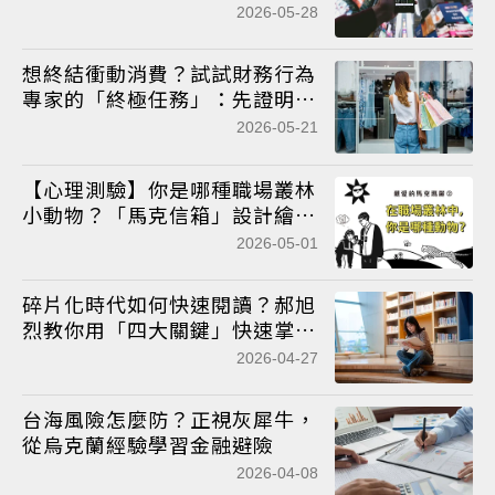
單？
2026-05-28
想終結衝動消費？試試財務行為
專家的「終極任務」：先證明，
再購買
2026-05-21
【心理測驗】你是哪種職場叢林
小動物？「馬克信箱」設計繪
製，找出你的職場生存之道！
2026-05-01
碎片化時代如何快速閱讀？郝旭
烈教你用「四大關鍵」快速掌握
書籍精髓
2026-04-27
台海風險怎麼防？正視灰犀牛，
從烏克蘭經驗學習金融避險
2026-04-08