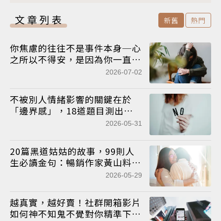
文章列表
新舊
熱門
你焦慮的往往不是事件本身─心
之所以不得安，是因為你一直試
圖把它「實體化」
2026-07-02
不被別人情緒影響的關鍵在於
「邊界感」，18道題目測出
「自我邊界強度」
2026-05-31
20篇黑道姑姑的故事，99則人
生必讀金句：暢銷作家黃山料全
新力作！
2026-05-29
越真實，越好賣！社群開箱影片
如何神不知鬼不覺對你精準下