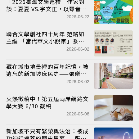
「2026臺灣文學巡禮」作家對
談：夏夏 VS.宇文正，以琴音譜
寫初夏詩意短歌
2026-06-22
聯合文學創社四十周年 范銘如
主編 「當代華文小說家」系列
新書發表會
2026-06-02
藏在城市地景裡的百年記憶，被
遺忘的新加坡庶民史——張曦娜
《歡樂島》序論（下）
2026-06-02
火熱徵稿中！第五屆兩岸網路文
學大賽 6/30 截稿
2026-05-08
新加坡不只有繁榮與法治：被成
功神話掩蓋的歷史黑幕——張曦