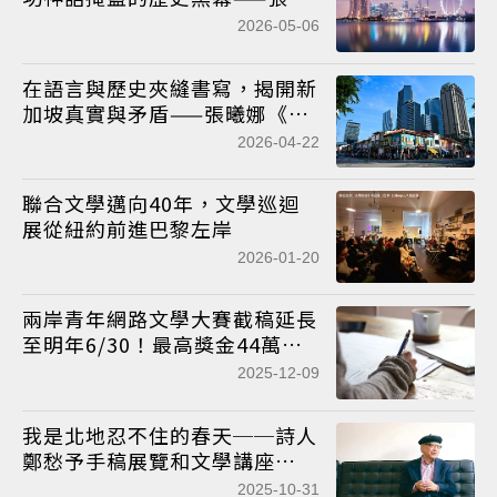
娜《歡樂島》序論（中）
2026-05-06
在語言與歷史夾縫書寫，揭開新
加坡真實與矛盾——張曦娜《歡
樂島》序論（上）
2026-04-22
聯合文學邁向40年，文學巡迴
展從紐約前進巴黎左岸
2026-01-20
兩岸青年網路文學大賽截稿延長
至明年6/30！最高獎金44萬元
等你來拿
2025-12-09
我是北地忍不住的春天──詩人
鄭愁予手稿展覽和文學講座
11/3登場！
2025-10-31