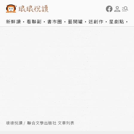
新鮮讀
看聯副
書市圈
藝開罐
迷創作
星劇點
琅琅悅讀
聯合文學出版社 文章列表