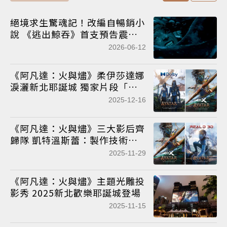
絕境求生驚魂記！改編自暢銷小
說 《逃出鯨吞》首支預告震撼
釋出
2026-06-12
《阿凡達：火與燼》柔伊莎達娜
淚灑新北耶誕城 獨家片段「你
有這個家」感動全場
2025-12-16
《阿凡達：火與燼》三大影后齊
歸隊 凱特溫斯蕾：製作技術終
於跟上詹姆斯的想像力
2025-11-29
《阿凡達：火與燼》主題光雕投
影秀 2025新北歡樂耶誕城登場
2025-11-15