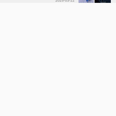
2025-03-22
《復仇反擊戰》天才解碼員孤身
反擊 運用科技對決恐怖組織
2024-11-16
《天魔：惡之初》前傳揭秘 惡
魔轉世的起源之謎
2024-01-24
訂閱