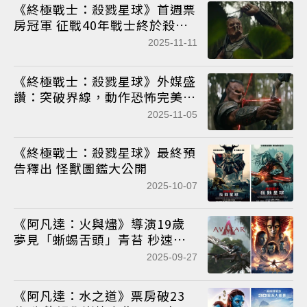
《終極戰士：殺戮星球》首週票
房冠軍 征戰40年戰士終於殺出
榮耀
2025-11-11
《終極戰士：殺戮星球》外媒盛
讚：突破界線，動作恐怖完美轉
換成科幻冒險
2025-11-05
《終極戰士：殺戮星球》最終預
告釋出 怪獸圖鑑大公開
2025-10-07
《阿凡達：火與燼》導演19歲
夢見「蜥蜴舌頭」青苔 秒速畫
下創潘朵拉全新史詩
2025-09-27
《阿凡達：水之道》票房破23