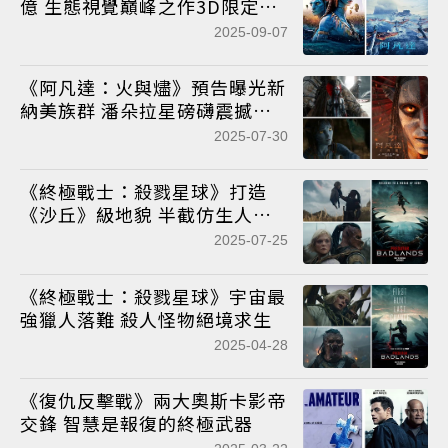
億 生態視覺巔峰之作3D限定重
映
2025-09-07
《阿凡達：火與燼》預告曝光新
納美族群 潘朵拉星磅礴震撼引
期待
2025-07-30
《終極戰士：殺戮星球》打造
《沙丘》級地貌 半截仿生人助
鐵血戰士絕境反擊
2025-07-25
《終極戰士：殺戮星球》宇宙最
強獵人落難 殺人怪物絕境求生
2025-04-28
《復仇反擊戰》兩大奧斯卡影帝
交鋒 智慧是報復的終極武器