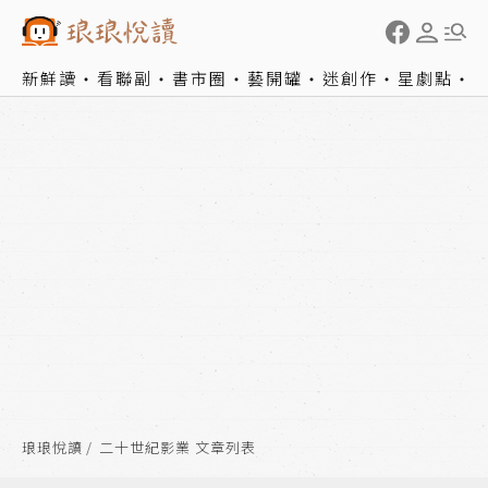
新鮮讀
看聯副
書市圈
藝開罐
迷創作
星劇點
琅琅悅讀
二十世紀影業 文章列表