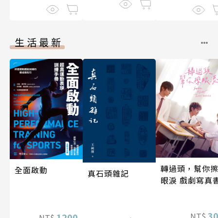
生活最新
轉過頭，幫你
全面啟動
真石頭雜記
眼淚 戲劇寫真
3
NT$
1200
NT$