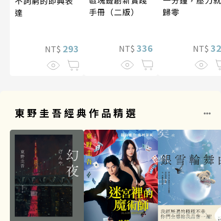
不詞窮的即興表
歸零
手冊（二版）
達
3
336
293
NT$
NT$
NT$
東野圭吾經典作品精選