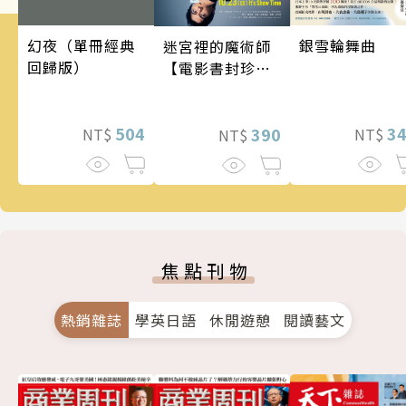
銀雪輪舞曲
幻夜（單冊經典
迷宮裡的魔術師
回歸版）
【電影書封珍藏
版】
3
504
390
NT$
NT$
NT$
焦點刊物
熱銷雜誌
學英日語
休閒遊憩
閱讀藝文