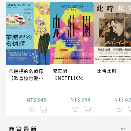
鬼莊園
此時此刻
茶館裡的名偵探
【NETFLIX恐怖
【歐普拉也愛！
神劇經典原著】
引爆國際說書網
紅數十萬則好評
294
4
《茶館裡的嫌疑
345
NT$
NT$
NT$
人》續作】
商管最新