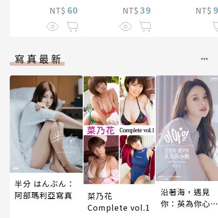
60
39
NT$
NT$
NT$
寫真最新
半分 はんぶん：
沿著海，遇見
阿部瑪利亞寫真
菜乃花
你：英為你心
Complete vol.1
李雅英1st台灣