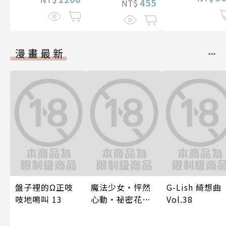
455
NT$
漫畫最新
盤子裡的Ω正吱
魔法少女・怦然
G-Lish 綺想曲
吱地鳴叫 13
心動・祕密花招
Vol.38
(第3話)