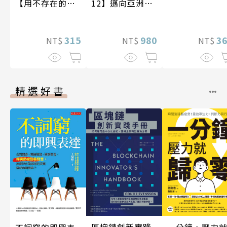
【用不存在的
12】邁向亞洲世
愛，治癒存在的
紀〔20—21世
孤獨】
紀〕
315
3
980
NT$
NT$
NT$
精選好書
一分鐘，壓力
區塊鏈創新實踐