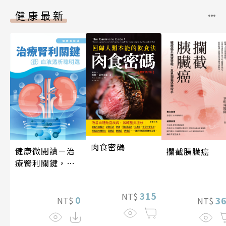
健康最新
肉食密碼
健康微閱讀－治
攔截胰臟癌
療腎利關鍵，血
液透析聰明選
315
NT$
0
3
NT$
NT$