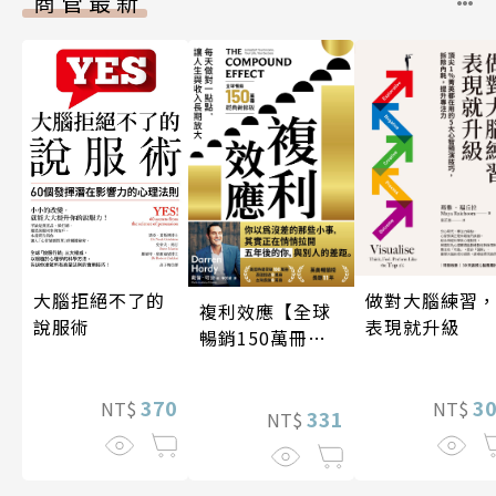
商管最新
做對大腦練習
大腦拒絕不了的
複利效應【全球
表現就升級
說服術
暢銷150萬冊・
經典新修版】
3
370
NT$
NT$
331
NT$