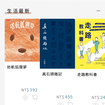
生活最新
迷航狐狸夢
真石頭雜記
走路教科書
392
NT$
455
NT$
2
NT$