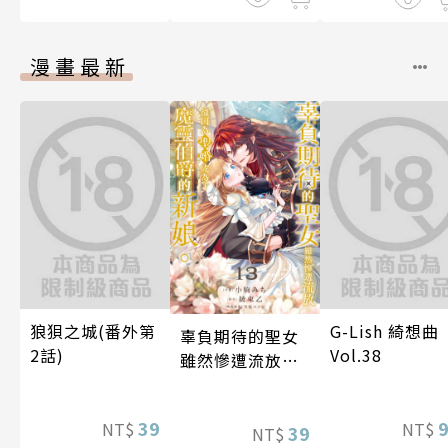
漫畫最新
狼狽之城(番外第
G-Lish 綺想曲
辜負期待的聖女
2話)
Vol.38
雖然慘遭流放，
卻因為聖婚成為
了魔靈伯爵的新
39
NT$
NT$
娘。(第13話)
39
NT$