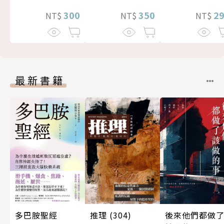
300
350
2
NT$
NT$
NT$
最新書籍
後來他們都做
推理 (304)
多巴胺聖經