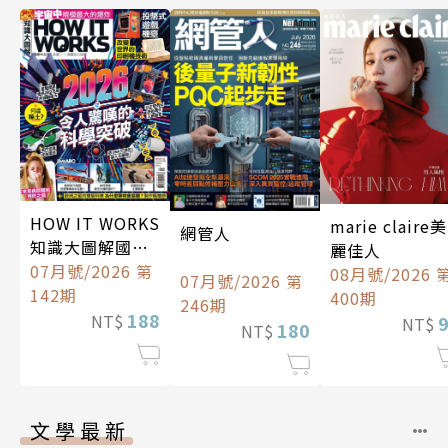
HOW IT WORKS
marie claire美
網管人
知識大圖解國際
麗佳人
中文版
07月號/2026 第
08月號/2026 
07月號/2026 第
142期
400期
246期
188
NT$
NT$
180
NT$
文學最新