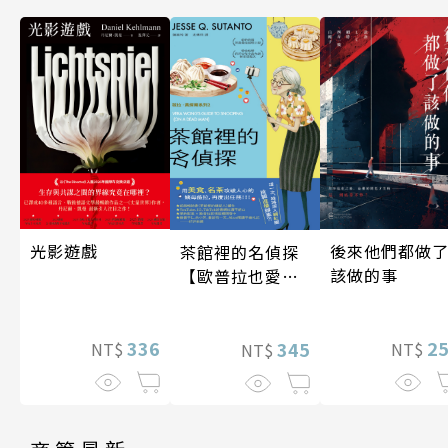
光影遊戲
後來他們都做
茶館裡的名偵探
該做的事
【歐普拉也愛！
引爆國際說書網
紅數十萬則好評
336
2
《茶館裡的嫌疑
345
NT$
NT$
NT$
人》續作】