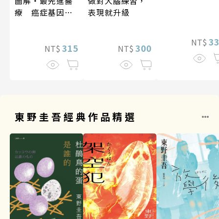
做對大腦練習，
圖解‧最先進醫
表現就升級
療 癌症基因療
法
3
NT$
300
315
NT$
NT$
東野圭吾經典作品精選