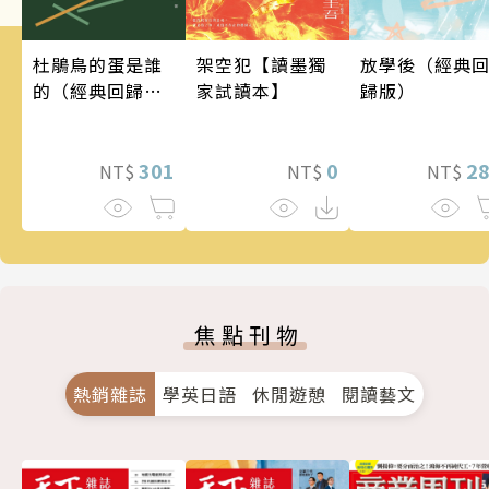
架空犯【讀墨獨
杜鵑鳥的蛋是誰
放學後（經典
家試讀本】
的（經典回歸
歸版）
版）
0
301
2
NT$
NT$
NT$
焦點刊物
熱銷雜誌
學英日語
休閒遊憩
閱讀藝文