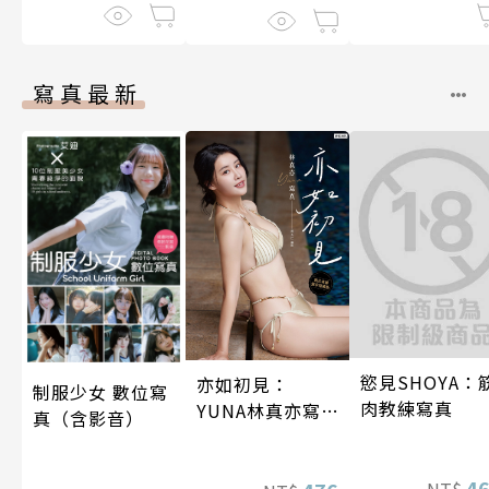
寫真最新
慾見SHOYA：
亦如初見：
制服少女 數位寫
肉教練寫真
YUNA林真亦寫
真（含影音）
真【數位典藏豪
華增量版】
4