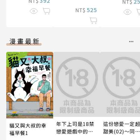
392
NT$
2
NT$
525
NT$
漫畫最新
年下上司是18禁
這份戀愛一定
貓又與大叔的幸
戀愛遊戲中的我
甜美(02)～同
福早餐1
推！？ 09
篇～【含電子