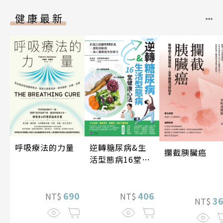
健康最新
逆轉糖尿病&生
呼吸療法的力量
攔截胰臟癌
活型態病16堂健
康心法
406
690
NT$
NT$
3
NT$