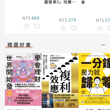
露營車3』地層與
事
化石篇
489
NT$
279
3
NT$
NT$
精選好書