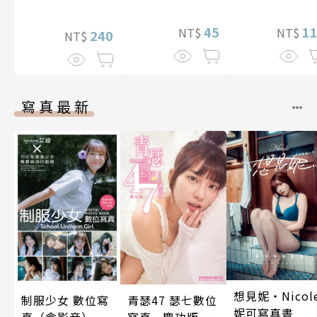
定特典】
45
1
NT$
NT$
240
NT$
寫真最新
想見妮‧Nicol
制服少女 數位寫
青瑟47 瑟七數位
妮可寫真書