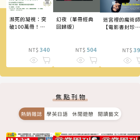
瀕死的凝視：突
幻夜（單冊經典
迷宮裡的魔術
破100萬冊！這
回歸版）
【電影書封珍
次的東野圭吾很
版】
惡劣！瘋到極致
的情慾與驚悚！
340
504
3
NT$
NT$
NT$
焦點刊物
熱銷雜誌
學英日語
休閒遊憩
閱讀藝文