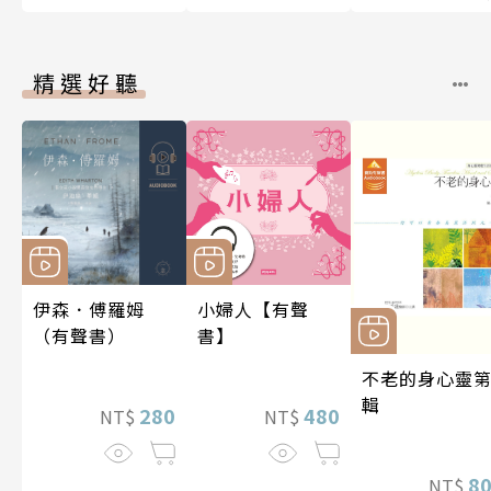
精選好聽
伊森．傅羅姆
小婦人【有聲
（有聲書）
書】
不老的身心靈第
輯
280
480
NT$
NT$
8
NT$