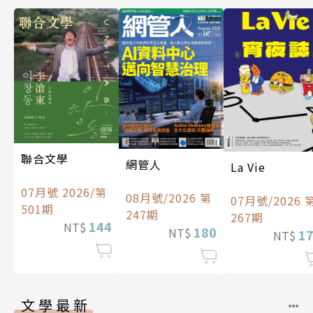
聯合文學
網管人
La Vie
07月號 2026/第
08月號/2026 第
07月號/2026 
501期
247期
267期
144
NT$
180
NT$
1
NT$
文學最新