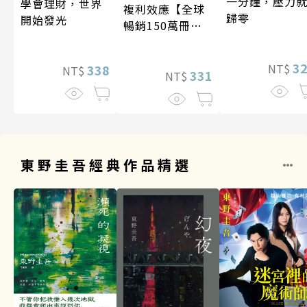
一分鐘，壓力
學會理財，世界
複利效應【全球
歸零
開始發光
暢銷150萬冊・
經典新修版】
3
NT$
338
NT$
331
NT$
東野圭吾經典作品精選