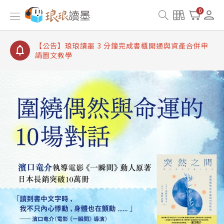
【公告】琅琅讀墨書櫃開通常見問題
0
【公告】琅琅讀墨 3 分鐘完成書櫃開通與資產合併申
請圖文教學
【公告】琅琅書店服務升級重要說明及資產合併結果
查詢
【公告】琅琅讀墨數位閱讀資產合併與書櫃開通申請