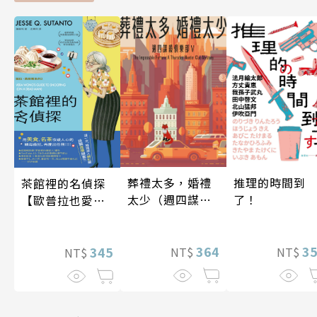
葬禮太多，婚禮
推理的時間到
茶館裡的名偵探
太少（週四謀殺
了！
【歐普拉也愛！
俱樂部5）
引爆國際說書網
紅數十萬則好評
364
3
《茶館裡的嫌疑
345
NT$
NT$
NT$
人》續作】