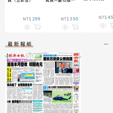
真（含影音）
寫真—慶功版
（含影音）
4
NT$
299
350
NT$
NT$
最新報紙