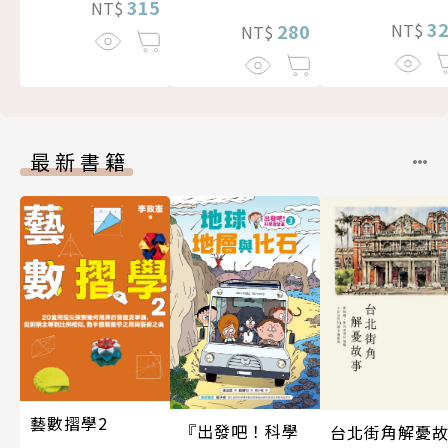
315
NT$
3
280
NT$
NT$
最新書籍
藝數摺學2
『出發吧！科學
台北街角解憂