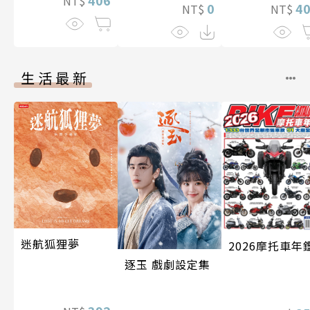
NT$
4
0
NT$
NT$
生活最新
迷航狐狸夢
2026摩托車年
逐玉 戲劇設定集