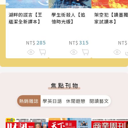
架空犯【讀墨
學生街殺人【追
湖畔的謊言【王
家試讀本】
憶時光版】
蘊潔全新譯本】
315
285
NT
NT$
NT$
焦點刊物
熱銷雜誌
學英日語
休閒遊憩
閱讀藝文