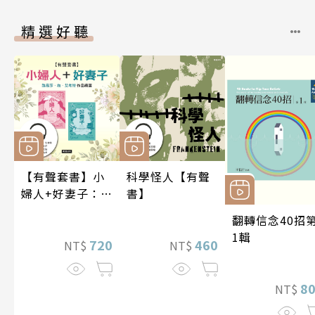
精選好聽
【有聲套書】小
科學怪人【有聲
婦人+好妻子：路
書】
易莎．梅．艾考
翻轉信念40招
特作品精選
1輯
720
460
NT$
NT$
8
NT$