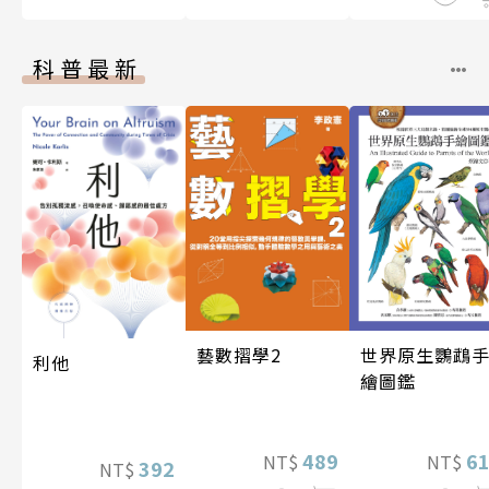
科普最新
藝數摺學2
世界原生鸚鵡
利他
繪圖鑑
489
6
NT$
NT$
392
NT$