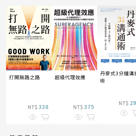
丹麥式3分鐘溝
超級代理效應
打開無路之路
術
2
NT$
375
338
NT$
NT$