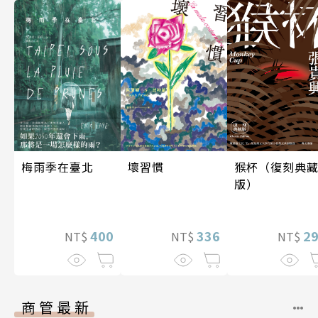
梅雨季在臺北
壞習慣
猴杯（復刻典
版）
400
336
2
NT$
NT$
NT$
商管最新