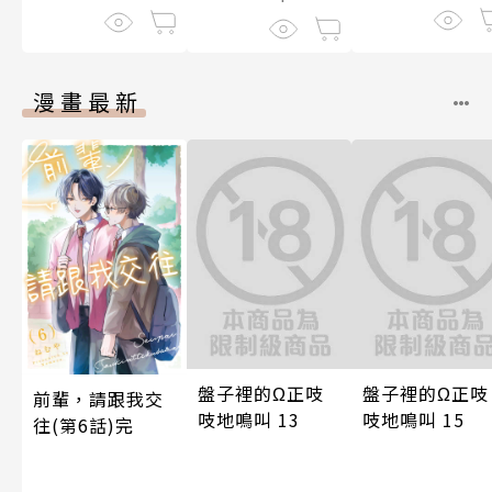
漫畫最新
盤子裡的Ω正吱
盤子裡的Ω正吱
前輩，請跟我交
吱地鳴叫 13
吱地鳴叫 15
往(第6話)完