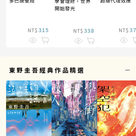
超級代理效應
多巴胺聖經
學會理財，世界
開始發光
3
315
338
NT$
NT$
NT$
東野圭吾經典作品精選