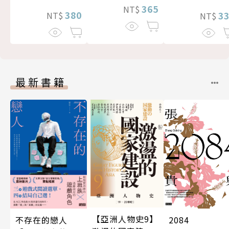
365
NT$
380
3
NT$
NT$
最新書籍
【亞洲人物史9】
不存在的戀人
2084