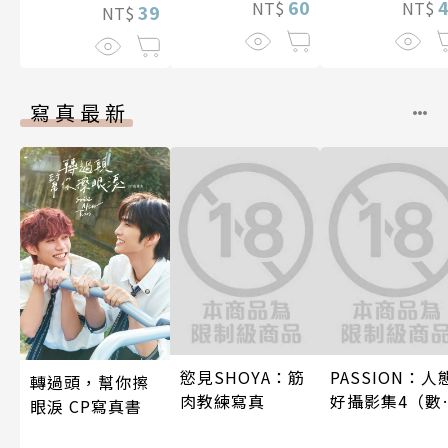
60
NT$
NT$
39
NT$
寫真最新
慾見SHOYA：筋
PASSION：人
轉過頭，幫你擦
肉教練寫真
好攝影集4（數
眼淚 CP寫真書
特別版）