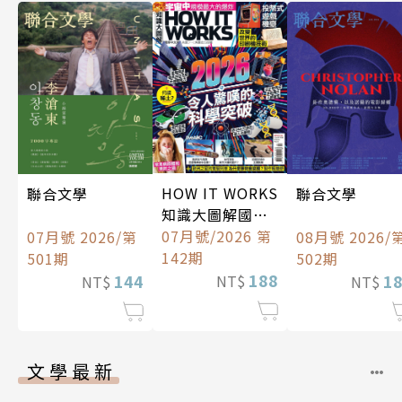
HOW IT WORKS
聯合文學
聯合文學
知識大圖解國際
中文版
07月號/2026 第
07月號 2026/第
08月號 2026/
142期
501期
502期
188
144
1
NT$
NT$
NT$
文學最新