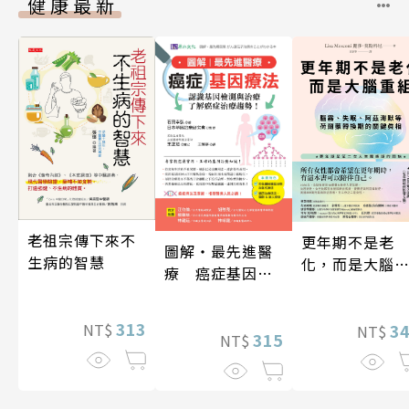
健康最新
老祖宗傳下來不
更年期不是老
圖解‧最先進醫
生病的智慧
化，而是大腦
療 癌症基因療
組
法
313
3
NT$
NT$
315
NT$