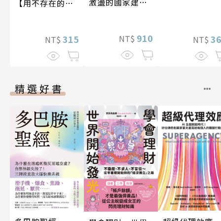
激盪的國家建設
【用不存在的
〔19—20世紀〕
愛，治癒存在的
孤獨】
910
NT$
315
3
NT$
NT$
精選好書