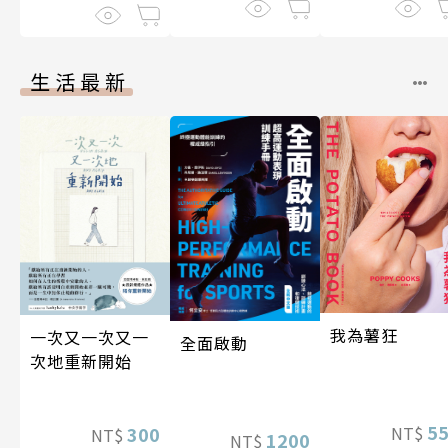
生活最新
我為薯狂
一次又一次又一
全面啟動
次地重新開始
5
300
NT$
NT$
1200
NT$