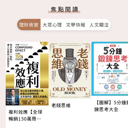
焦點閱讀
理財商管
大眾心理
文學快報
人文關注
【圖解】5分鐘
老錢思維
鍊思考大全
複利效應【全球
暢銷150萬冊・
經典新修版】