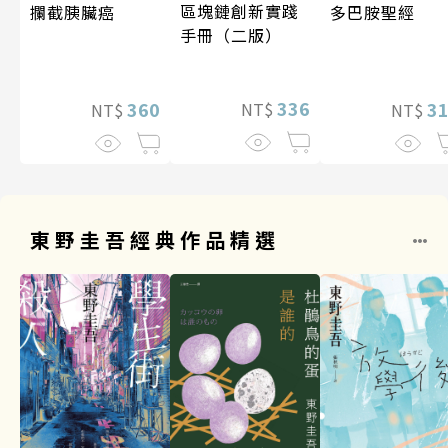
區塊鏈創新實踐
攔截胰臟癌
多巴胺聖經
手冊（二版）
336
360
3
NT$
NT$
NT$
東野圭吾經典作品精選