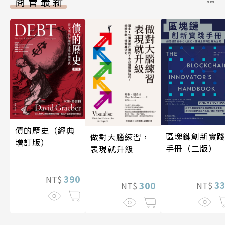
商管最新
債的歷史（經典
區塊鏈創新實
做對大腦練習，
增訂版）
手冊（二版）
表現就升級
390
NT$
3
300
NT$
NT$