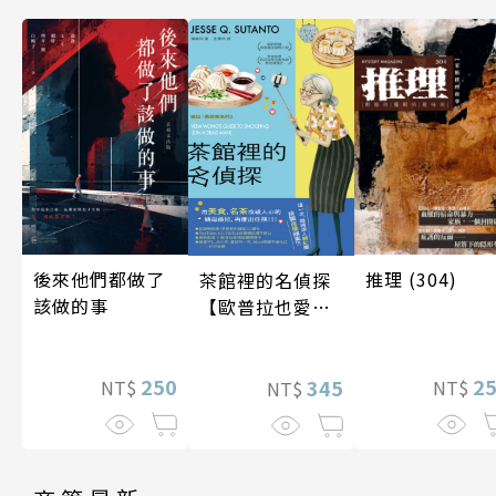
後來他們都做了
推理 (304)
茶館裡的名偵探
該做的事
【歐普拉也愛！
引爆國際說書網
紅數十萬則好評
250
2
《茶館裡的嫌疑
345
NT$
NT$
NT$
人》續作】