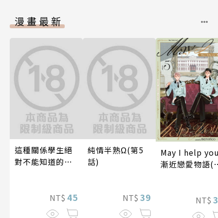
漫畫最新
這種關係學生絕
純情半熟Ω(第5
May I help yo
對不能知道的
話)
漸近戀愛物語(
唷！～作夢也沒
5話)
想到天差地遠的
兩人是甜蜜的現
45
39
NT$
NT$
NT$
在進行式～ 05