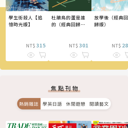
學生街殺人【追
杜鵑鳥的蛋是誰
放學後（經典
憶時光版】
的（經典回歸
歸版）
版）
315
301
2
NT$
NT$
NT$
焦點刊物
熱銷雜誌
學英日語
休閒遊憩
閱讀藝文