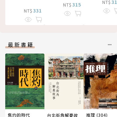
3
NT$
315
NT$
331
NT$
最新書籍
焦灼的時代
推理 (304)
台北街角解憂故