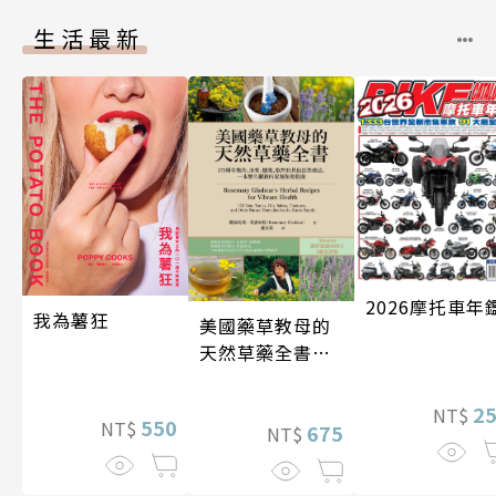
生活最新
2026摩托車年
我為薯狂
美國藥草教母的
天然草藥全書
（二版）
2
NT$
550
NT$
675
NT$