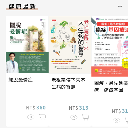
健康最新
擺脫憂鬱症
老祖宗傳下來不
圖解‧最先進
生病的智慧
療 癌症基因
法
360
313
NT$
NT$
3
NT$