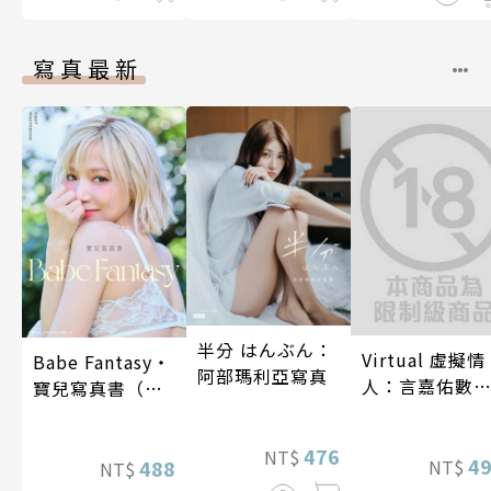
寫真最新
半分 はんぶん：
Virtual 虛擬情
Babe Fantasy‧
阿部瑪利亞寫真
人：言嘉佑數
寶兒寫真書（加
寫真
贈多張未公開照
片）
476
NT$
4
NT$
488
NT$