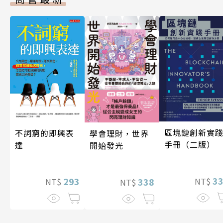
區塊鏈創新實
不詞窮的即興表
學會理財，世界
手冊（二版）
達
開始發光
3
293
NT$
338
NT$
NT$