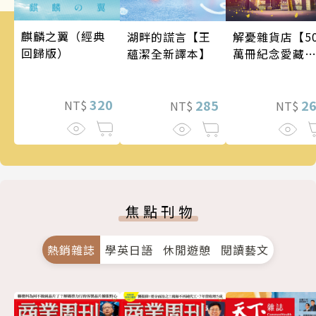
麒麟之翼（經典
湖畔的謊言【王
解憂雜貨店【5
回歸版）
蘊潔全新譯本】
萬冊紀念愛藏
版】
320
285
2
NT$
NT$
NT$
焦點刊物
熱銷雜誌
學英日語
休閒遊憩
閱讀藝文