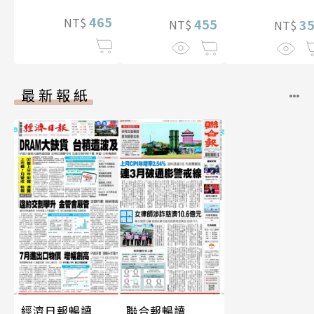
465
NT$
455
3
NT$
NT$
最新報紙
經濟日報暢讀
聯合報暢讀