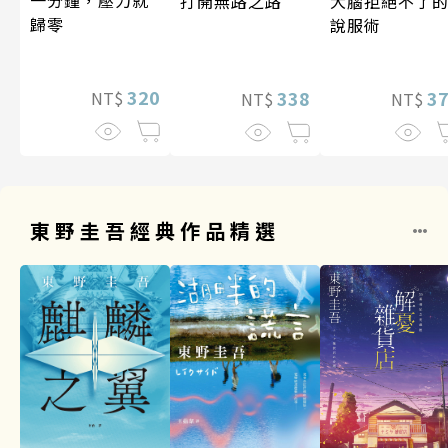
打開無路之路
大腦拒絕不了
歸零
說服術
320
338
3
NT$
NT$
NT$
東野圭吾經典作品精選