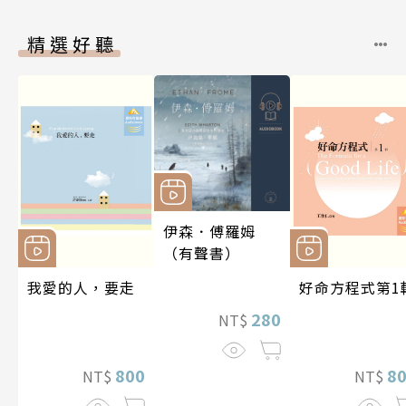
精選好聽
伊森．傅羅姆
（有聲書）
我愛的人，要走
好命方程式第1
280
NT$
800
8
NT$
NT$