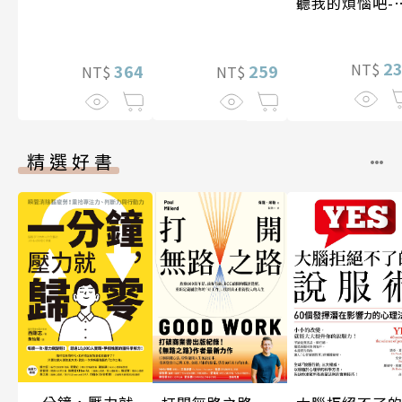
聽我的煩惱吧-
期挑戰
2
NT$
259
364
NT$
NT$
精選好書
一分鐘，壓力就