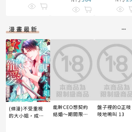
漫畫最新
能幹CEO想契約
盤子裡的Ω正吱
(條漫)不受重視
結婚～期間限定
吱地鳴叫 13
的大小姐，成了
夢幻老公～ 05
皇帝一族寵愛的
照顧人(第4話)