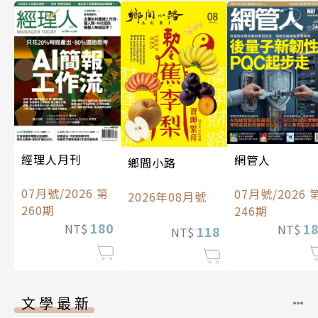
經理人月刊
網管人
鄉間小路
07月號/2026 第
07月號/2026 
2026年08月號
260期
246期
180
1
NT$
NT$
118
NT$
文學最新