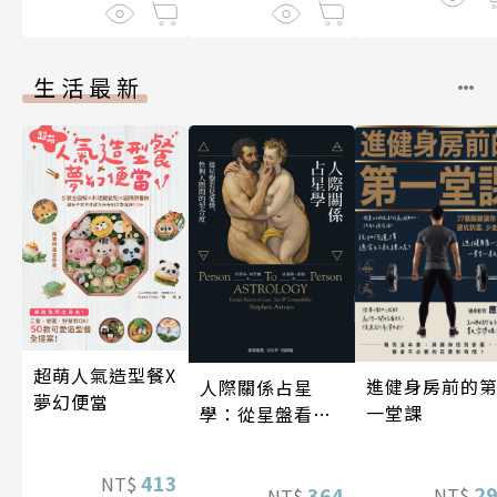
生活最新
超萌人氣造型餐X
進健身房前的
人際關係占星
夢幻便當
一堂課
學：從星盤看見
愛情、性與人際
間的契合度
413
NT$
2
364
NT$
NT$