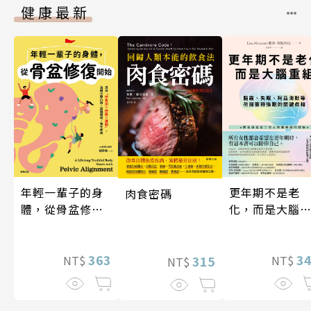
健康最新
年輕一輩子的身
更年期不是老
肉食密碼
體，從骨盆修復
化，而是大腦
開始：透過「呼
組
吸法×伸展×運
動」，遠離小腹
363
3
315
NT$
NT$
NT$
凸出、肩頸僵
硬、慢性疼痛