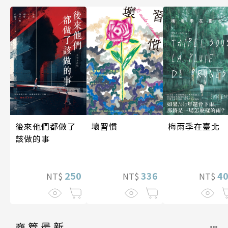
梅雨季在臺北
後來他們都做了
壞習慣
該做的事
4
250
336
NT$
NT$
NT$
商管最新