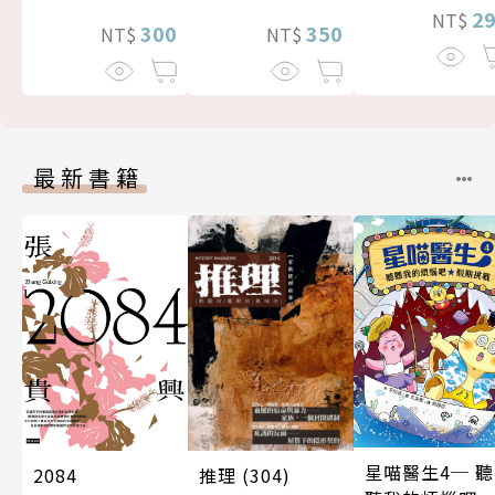
2
NT$
300
350
NT$
NT$
最新書籍
星喵醫生4─ 聽
推理 (304)
2084