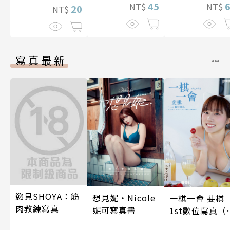
45
NT$
NT$
20
NT$
寫真最新
慾見SHOYA：筋
想見妮‧Nicole
一棋一會 斐棋
肉教練寫真
妮可寫真書
1st數位寫真（
影音）