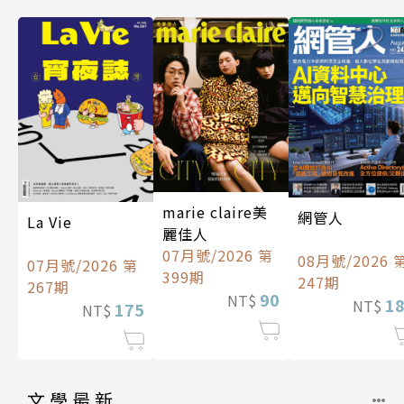
marie claire美
網管人
La Vie
麗佳人
07月號/2026 第
08月號/2026 
07月號/2026 第
399期
247期
267期
90
NT$
1
NT$
175
NT$
文學最新