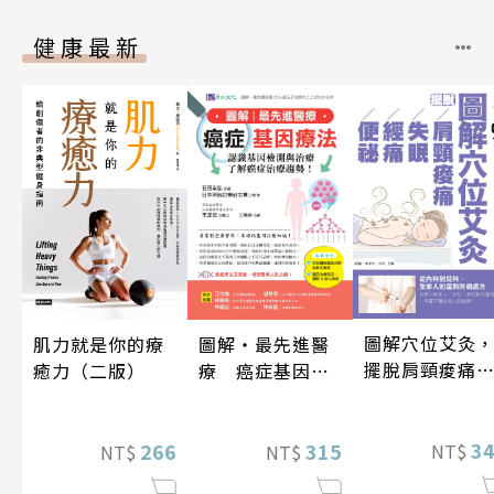
健康最新
圖解穴位艾灸
肌力就是你的療
圖解‧最先進醫
擺脫肩頸痠痛
癒力（二版）
療 癌症基因療
失眠、經痛和
法
祕
3
266
315
NT$
NT$
NT$