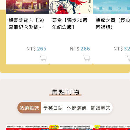
麒麟之翼（經
惡意【獨步20週
解憂雜貨店【50
回歸版）
年紀念版】
萬冊紀念愛藏
版】
3
266
265
NT$
NT$
NT$
焦點刊物
熱銷雜誌
學英日語
休閒遊憩
閱讀藝文