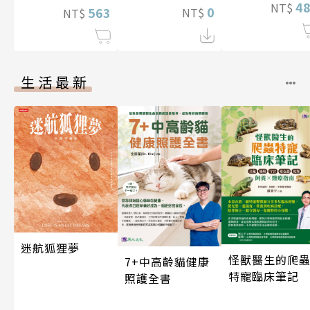
4
NT$
0
563
NT$
NT$
生活最新
迷航狐狸夢
怪獸醫生的爬
7+中高齡貓健康
特寵臨床筆記
照護全書