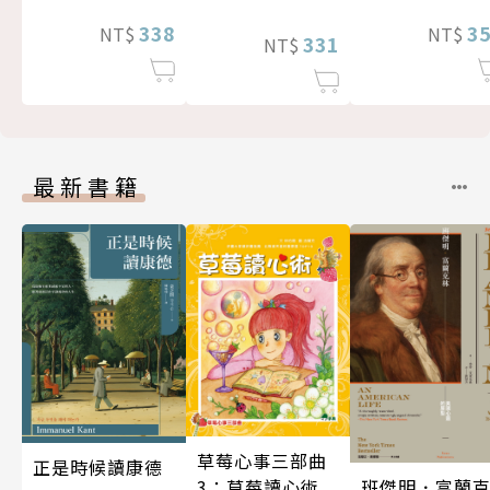
338
3
NT$
NT$
331
NT$
最新書籍
草莓心事三部曲
正是時候讀康德
班傑明．富蘭
3：草莓讀心術