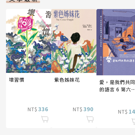
壞習慣
紫色姊妹花
愛，是我們共
的語言 6 第六
台灣房屋親情
學獎作品合集
336
390
NT$
NT$
1
NT$