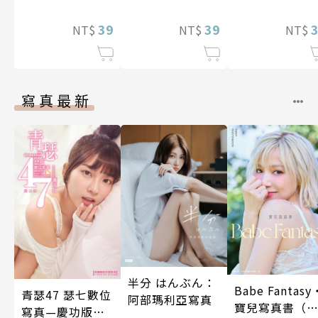
癢快吻我…(第16
癢快吻我…(第19
裝巨乳♀與痴
話)
39
話)
39
滿人電車(第15
NT$
NT$
NT$
話)
寫真最新
半分 はんぶん：
Babe Fantasy
青瑟47 瑟七數位
阿部瑪利亞寫真
寶兒寫真書（
寫真—慶功版