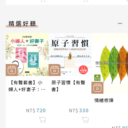
精選好聽
【有聲套書】小
原子習慣【有聲
婦人+好妻子：路
書】
易莎．梅．艾考
情緒修煉
特作品精選
720
330
NT$
NT$
9