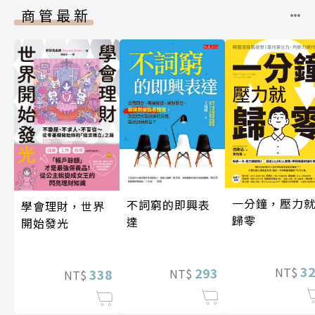
商管最新
一分鐘，壓力
不詞窮的即興表
學會理財，世界
歸零
達
開始發光
3
293
NT$
338
NT$
NT$