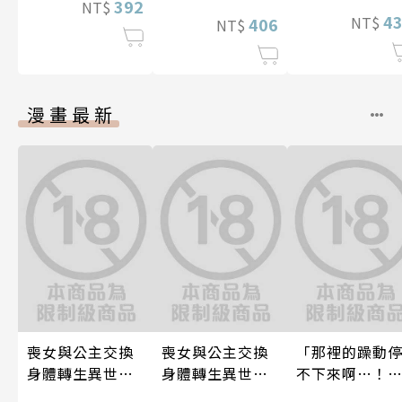
392
NT$
4
NT$
406
NT$
漫畫最新
喪女與公主交換
喪女與公主交換
「那裡的躁動
身體轉生異世界
身體轉生異世界
不下來啊…！
跟王子愛到心好
跟王子愛到心好
穿幫就慘了!?男