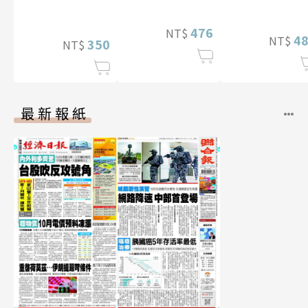
贈多張未公開
（含影音）
片）
476
NT$
4
NT$
350
NT$
最新報紙