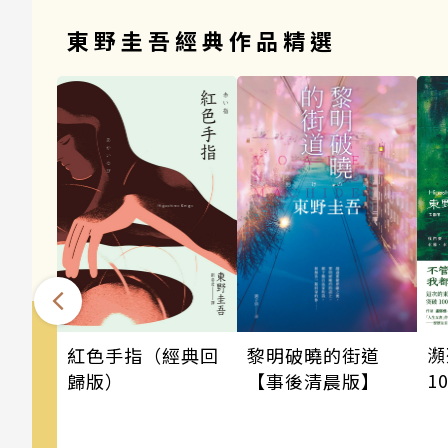
東野圭吾經典作品精選
瀕
黎明破曉的街道
紅色手指（經典回
1
【事後清晨版】
歸版）
東
瘋