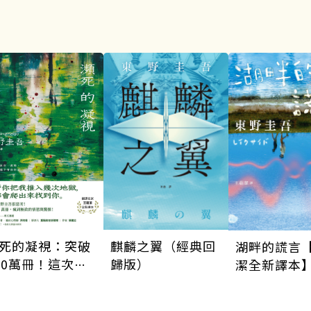
死的凝視：突破
麒麟之翼（經典回
湖畔的謊言
00萬冊！這次的
歸版）
潔全新譯本
野圭吾很惡劣！
到極致的情慾與