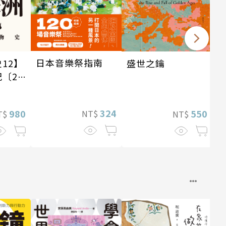
日本音樂祭指南
12】
盛世之鑰
〔20
銷
324
980
550
NT$
T$
NT$