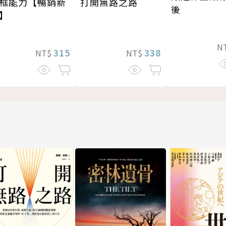
打開無路之路
框能力【暢銷新
後
】
N
338
315
NT$
NT$