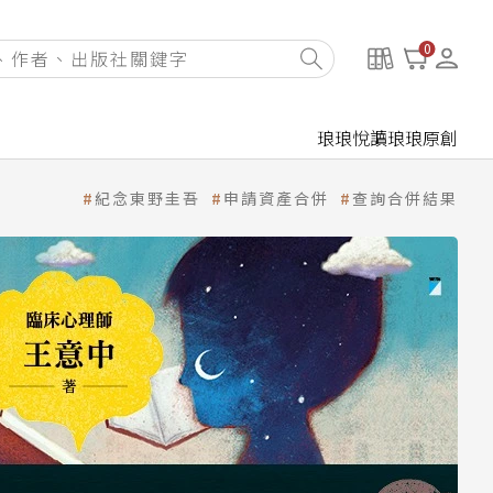
0
琅琅悅讀
琅琅原創
紀念東野圭吾
申請資產合併
查詢合併結果