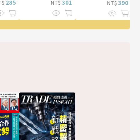
285
301
390
T$
NT$
NT$