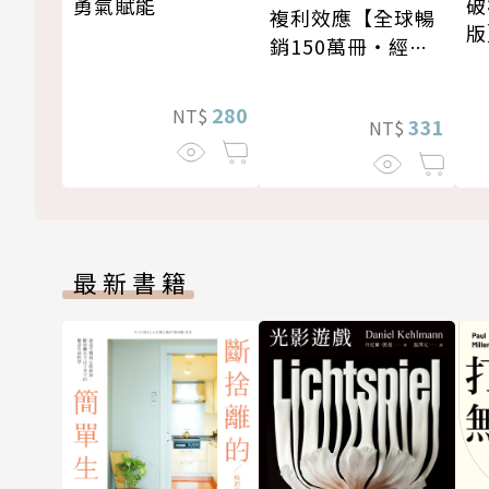
破
勇氣賦能
複利效應【全球暢
版
銷150萬冊・經典
新修版】
280
NT$
331
NT$
最新書籍