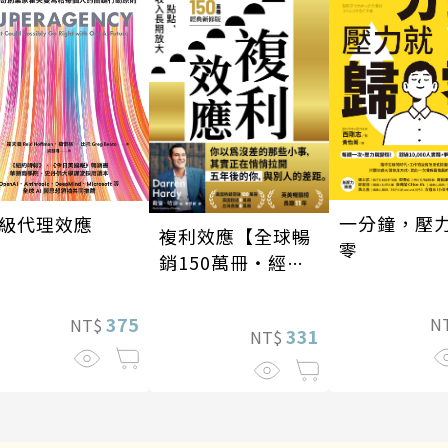
一分鐘，壓
級代理效應
複利效應【全球暢
零
銷150萬冊・經典
新修版】
375
N
NT$
331
NT$