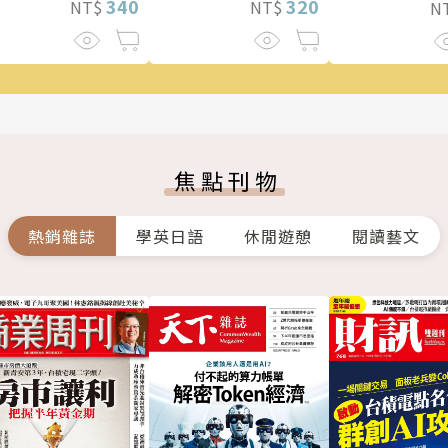
340
320
NT$
NT$
N
悚！
焦點刊物
熱銷雜誌
學英日語
休閒遊憩
閱讀藝文