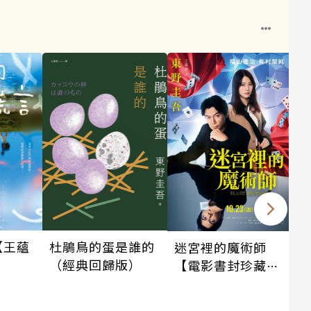
【王蘊
杜鵑鳥的蛋是誰的
迷宮裡的魔術師
】
（經典回歸版）
【電影書封珍藏
版】