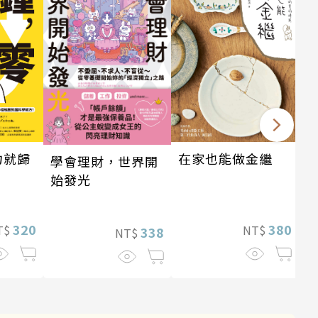
力就歸
在家也能做金繼
學會理財，世界開
始發光
320
380
T$
NT$
338
NT$