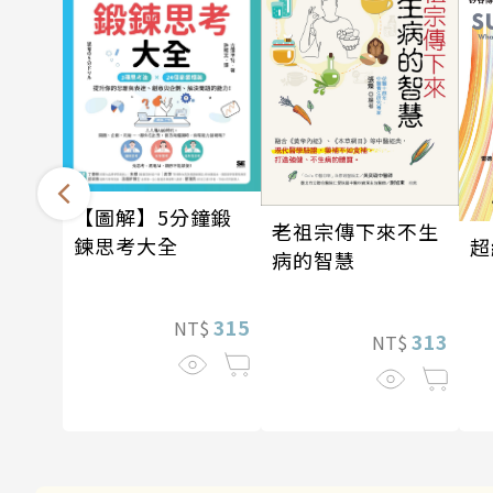
【圖解】5分鐘鍛
老祖宗傳下來不生
鍊思考大全
超
病的智慧
315
NT$
313
NT$