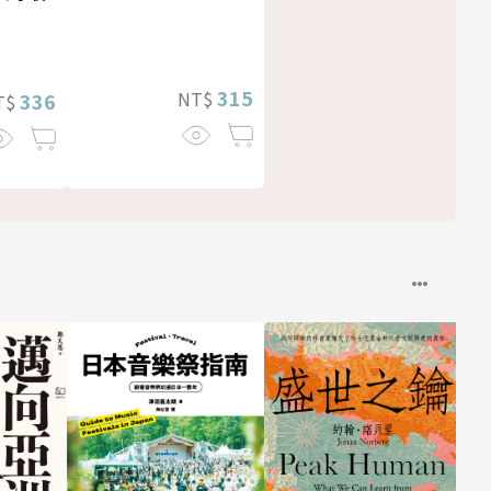
315
NT$
336
T$