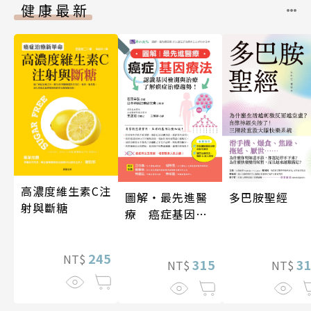
健康最新
高濃度維生素C注
多巴胺聖經
圖解‧最先進醫
射與斷糖
療 癌症基因療
法
245
NT$
3
315
NT$
NT$