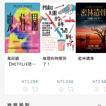
密林遺骨
鬼莊園
推理的時間到
【NETFLIX恐怖
了！
神劇經典原著】
4
294
350
NT$
NT$
NT$
商管最新