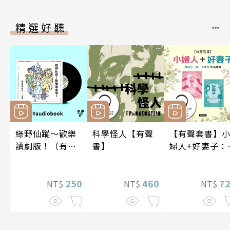
精選好聽
綠野仙蹤～歡樂
科學怪人【有聲
【有聲套書】
讀劇版！（有聲
書】
婦人+好妻子：
書）
易莎．梅．艾
特作品精選
250
460
7
NT$
NT$
NT$