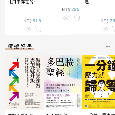
【用不存在的
達
愛，治癒存在的
285
NT$
孤獨】
315
2
NT$
NT$
精選好書
一分鐘，壓力