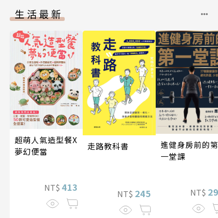
生活最新
超萌人氣造型餐X
進健身房前的
走路教科書
夢幻便當
一堂課
413
NT$
2
NT$
245
NT$