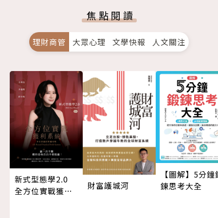
焦點閱讀
理財商管
大眾心理
文學快報
人文關注
【圖解】5分鐘
新式型態學2.0
財富護城河
鍊思考大全
全方位實戰獲利
系統