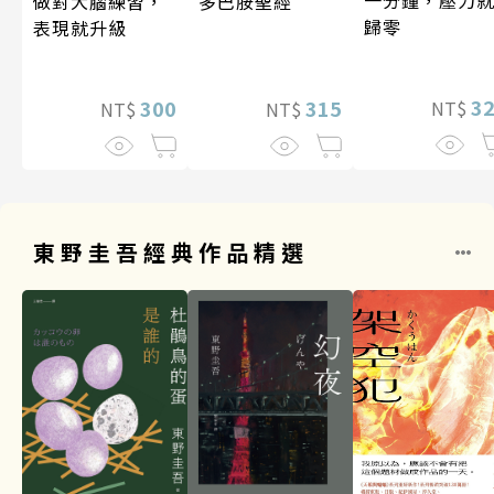
做對大腦練習，
多巴胺聖經
歸零
表現就升級
3
300
315
NT$
NT$
NT$
東野圭吾經典作品精選