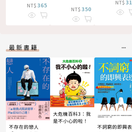
3
NT$
365
NT$
350
NT$
最新書籍
大危機百科3：我
是不小心的啦！
不存在的戀人
不詞窮的即興