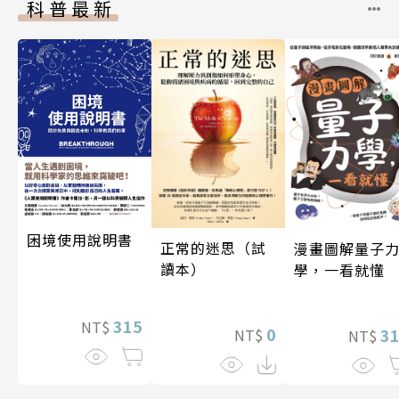
科普最新
困境使用說明書
正常的迷思（試
漫畫圖解量子
讀本）
學，一看就懂
315
NT$
0
3
NT$
NT$