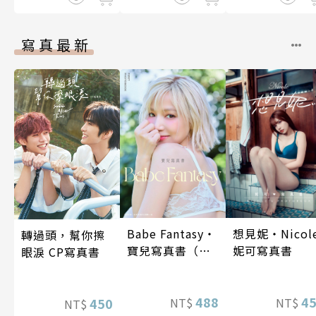
寫真最新
Babe Fantasy‧
想見妮‧Nicol
轉過頭，幫你擦
寶兒寫真書（加
妮可寫真書
眼淚 CP寫真書
贈多張未公開照
片）
488
4
NT$
NT$
450
NT$