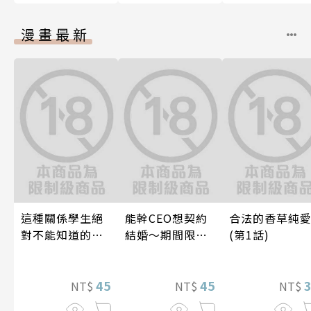
漫畫最新
這種關係學生絕
能幹CEO想契約
合法的香草純
對不能知道的
結婚～期間限定
(第1話)
唷！～作夢也沒
夢幻老公～ 05
想到天差地遠的
兩人是甜蜜的現
45
45
NT$
NT$
NT$
在進行式～ 04