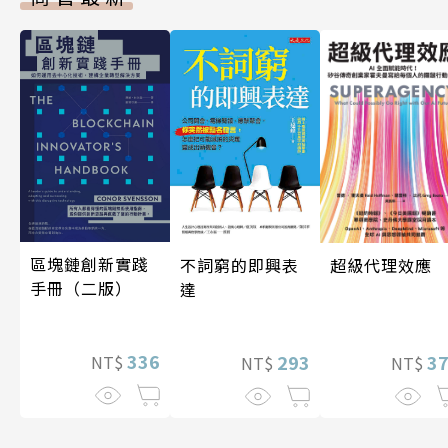
區塊鏈創新實踐
超級代理效應
不詞窮的即興表
手冊（二版）
達
336
3
293
NT$
NT$
NT$