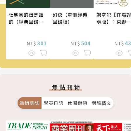
架空犯【在場
幻夜（單冊經典
杜鵑鳥的蛋是誰
明版】：東野
回歸版）
的（經典回歸
吾出道40週年
版）
念！《天鵝與
蝠》系列重磅
4
504
301
NT$
NT$
NT$
作！
焦點刊物
熱銷雜誌
學英日語
休閒遊憩
閱讀藝文