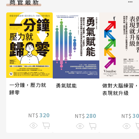
商管最新
一分鐘，壓力就
做對大腦練習
勇氣賦能
歸零
表現就升級
320
3
280
NT$
NT$
NT$