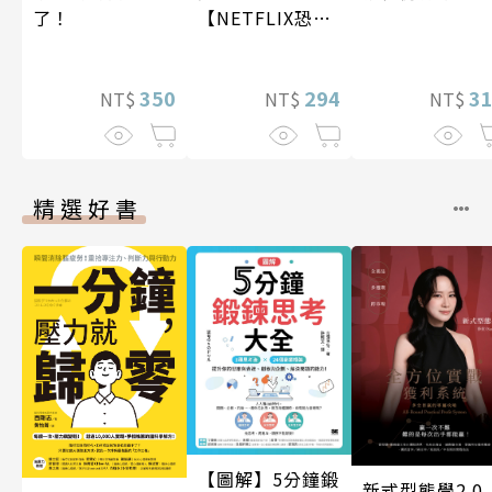
【NETFLIX恐怖
了！
神劇經典原著】
3
294
350
NT$
NT$
NT$
精選好書
【圖解】5分鐘鍛
新式型態學2.