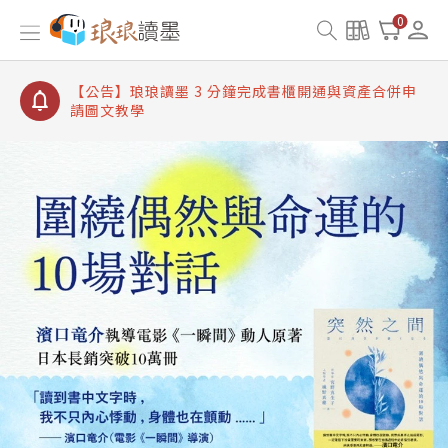
【公告】琅琅讀墨書櫃開通常見問題
0
【公告】琅琅讀墨 3 分鐘完成書櫃開通與資產合併申
請圖文教學
【公告】琅琅書店服務升級重要說明及資產合併結果
查詢
【公告】琅琅讀墨數位閱讀資產合併與書櫃開通申請