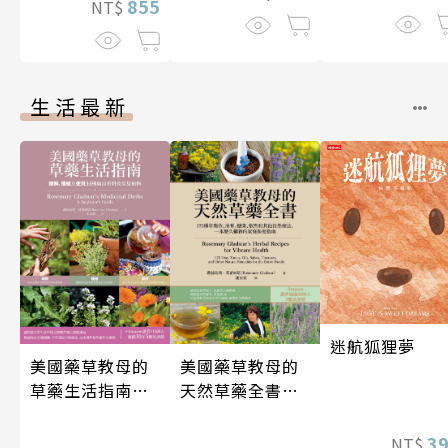
855
NT$
生活最新
迷航狐狸夢
美國藥草教母的
美國藥草教母的
草藥生活指南
天然草藥全書
（二版）
（二版）
3
NT$