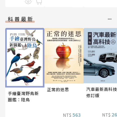
科普最新
汽車最新高科技
正常的迷思
手繪臺灣野鳥新
修訂版
圖鑑：陸鳥
2
563
NT$
NT$