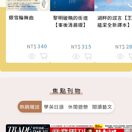
銀雪輪舞曲
黎明破曉的街道
湖畔的謊言【
【事後清晨版】
蘊潔全新譯本
340
315
2
NT$
NT$
NT$
焦點刊物
熱銷雜誌
學英日語
休閒遊憩
閱讀藝文