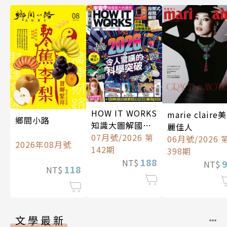
HOW IT WORKS
marie claire美
鄉間小路
知識大圖解國際
麗佳人
中文版
07月號/2026 第
06月號/2026 
2026年08月號
142期
398期
188
NT$
NT$
118
NT$
文學最新