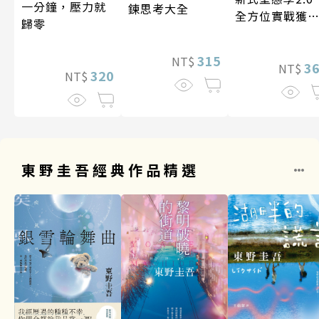
一分鐘，壓力就
鍊思考大全
全方位實戰獲
歸零
系統
315
NT$
3
NT$
320
NT$
東野圭吾經典作品精選