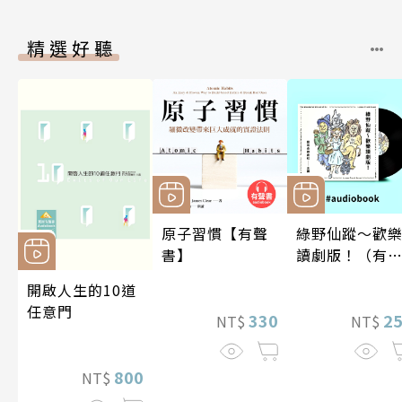
精選好聽
原子習慣【有聲
綠野仙蹤～歡
書】
讀劇版！（有
書）
開啟人生的10道
任意門
330
2
NT$
NT$
800
NT$