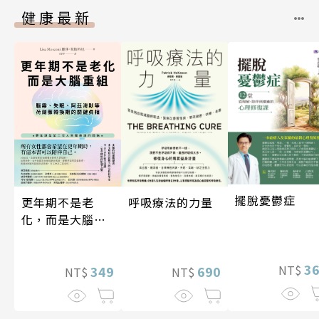
健康最新
擺脫憂鬱症
更年期不是老
呼吸療法的力量
化，而是大腦重
組
3
NT$
349
690
NT$
NT$