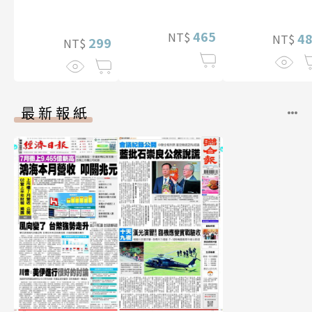
贈多張未公開
片）
465
NT$
4
NT$
299
NT$
最新報紙