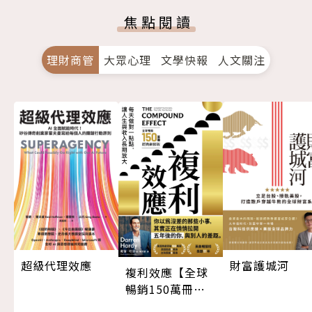
焦點閱讀
理財商管
大眾心理
文學快報
人文關注
超級代理效應
財富護城河
複利效應【全球
暢銷150萬冊・
經典新修版】