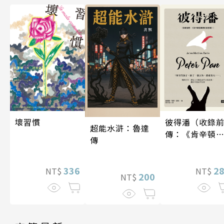
壞習慣
彼得潘（收錄
超能水滸：魯達
傳：《肯辛頓
傳
園裡的彼得
潘》）
336
2
NT$
NT$
200
NT$