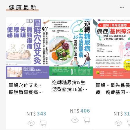
健康最新
逆轉糖尿病&生
圖解穴位艾灸，
圖解‧最先進
活型態病16堂健
擺脫肩頸痠痛、
療 癌症基因
康心法
失眠、經痛和便
法
祕
406
NT$
343
3
NT$
NT$