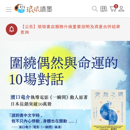
【公告】琅琅讀墨書櫃開通常見問題
0
【公告】琅琅讀墨 3 分鐘完成書櫃開通與資產合併申
請圖文教學
【公告】琅琅書店服務升級重要說明及資產合併結果
查詢
【公告】琅琅讀墨數位閱讀資產合併與書櫃開通申請