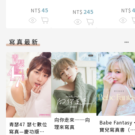
藏，兩顆心從此
就不會再孤單!?
45
NT$
NT$
245
NT$
～ 35
寫真最新
向你走來──向
Babe Fantasy
青瑟47 瑟七數位
理來寫真
寶兒寫真書（
寫真—慶功版