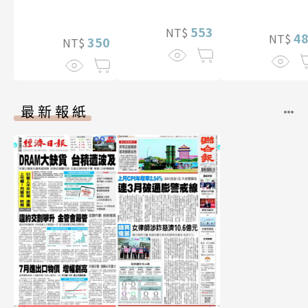
贈多張未公開
（含影音）
片）
553
NT$
4
NT$
350
NT$
最新報紙