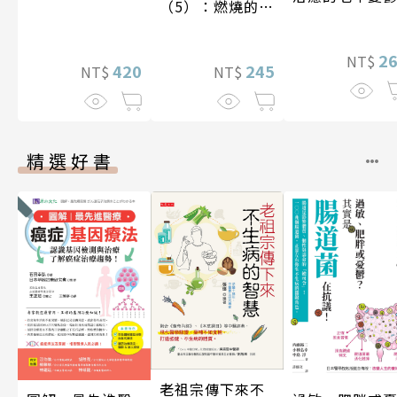
（5）：燃燒的寶
石島
2
NT$
420
245
NT$
NT$
精選好書
老祖宗傳下來不