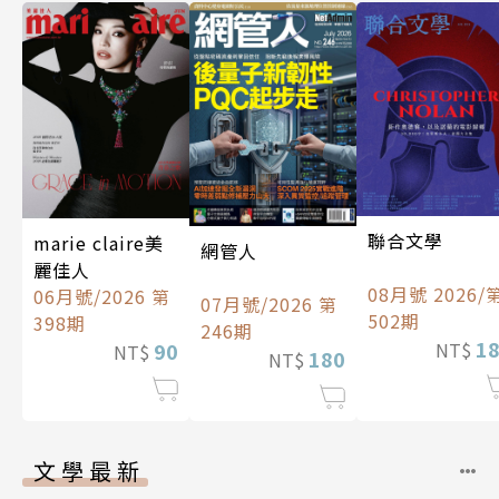
聯合文學
marie claire美
網管人
麗佳人
08月號 2026/
06月號/2026 第
07月號/2026 第
502期
398期
246期
1
90
NT$
NT$
180
NT$
文學最新