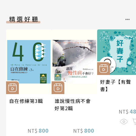
精選好聽
好妻子【有聲
書】
自在修練第3輯
誰說慢性病不會
好第2輯
4
NT$
800
800
NT$
NT$