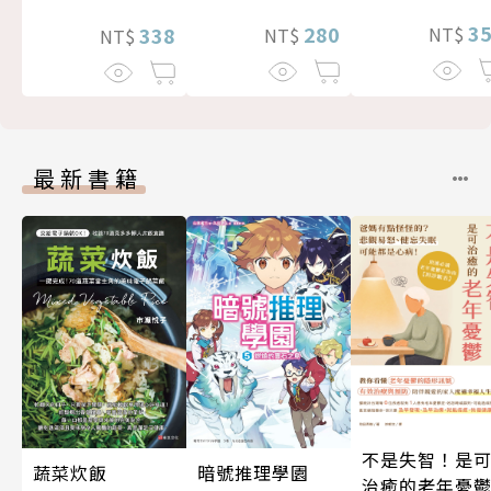
3
280
338
NT$
NT$
NT$
最新書籍
不是失智！是
蔬菜炊飯
暗號推理學園
治癒的老年憂