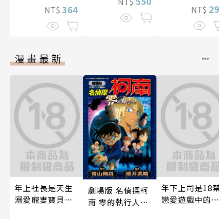
550
NT$
2
364
NT$
NT$
漫畫最新
年上社長是天生
年下上司是18
劇場版 名偵探柯
溺愛寵妻寶貝獸
戀愛遊戲中的
南 零的執行人新
～一見鍾情不隱
推！？ 08
裝版(全)