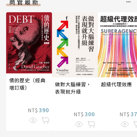
商管最新
債的歷史（經典
做對大腦練習，
超級代理效應
增訂版）
表現就升級
390
NT$
300
3
NT$
NT$