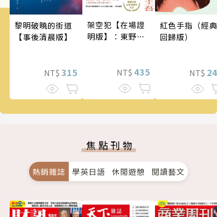
架空犯【在場證
黎明破曉的街道
紅色手指（經
明版】：東野圭
【事後清晨版】
回歸版）
吾出道40週年紀
念！《天鵝與蝙
蝠》系列重磅新
435
315
2
NT$
NT$
NT$
作！
焦點刊物
熱銷雜誌
學英日語
休閒遊憩
閱讀藝文