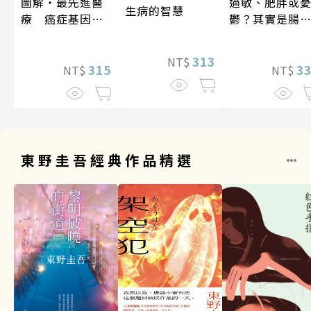
圖解‧最先進醫
過敏、肥胖或
生病的智慧
療 癌症基因療
鬱？其實是腸
法
菌在抗議！
313
NT$
315
3
NT$
NT$
東野圭吾經典作品精選