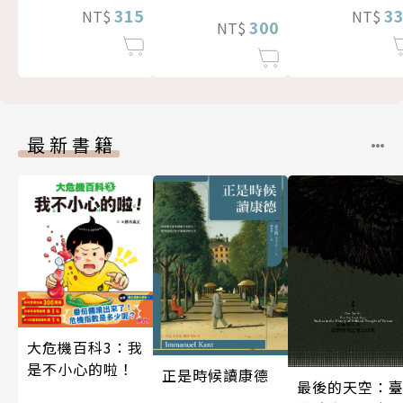
315
3
NT$
NT$
300
NT$
最新書籍
大危機百科3：我
是不小心的啦！
正是時候讀康德
最後的天空：