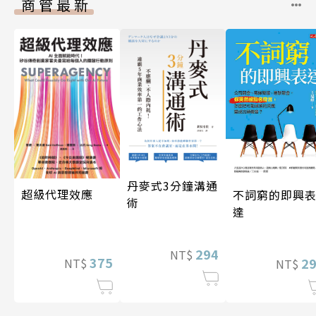
商管最新
丹麥式3分鐘溝通
超級代理效應
不詞窮的即興
術
達
294
NT$
375
2
NT$
NT$