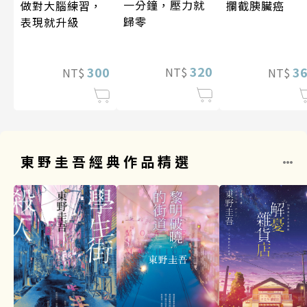
一分鐘，壓力就
做對大腦練習，
攔截胰臟癌
歸零
表現就升級
320
300
3
NT$
NT$
NT$
東野圭吾經典作品精選