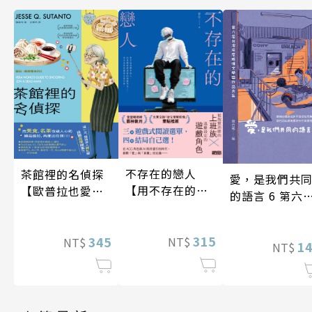
不存在的戀人
茶館裡的名偵探
愛，是我們共
【用不存在的
【歐普拉也愛！
的語言 6 第六
愛，治癒存在的
引爆國際說書網
台灣房屋親情
孤獨】
紅數十萬則好評
學獎作品合集
315
《茶館裡的嫌疑
345
NT$
NT$
1
NT$
人》續作】