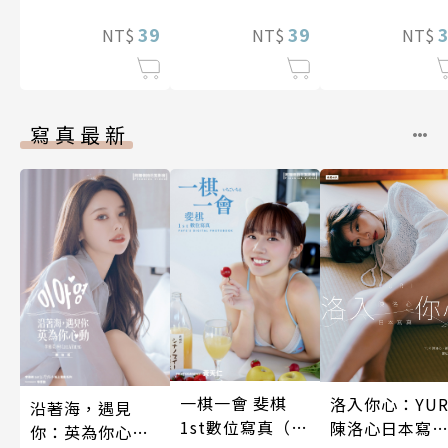
12話)
癢快吻我…(第17
裝巨乳♀與痴
39
話)
39
滿人電車(第14
NT$
NT$
NT$
話)
寫真最新
一棋一會 斐棋
洛入你心：YUR
沿著海，遇見
1st數位寫真（含
陳洛心日本寫
你：英為你心動