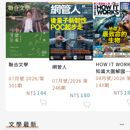
HOW IT WOR
聯合文學
網管人
知識大圖解國
中文版
08月號/2026 
07月號 2026/第
07月號/2026 第
143期
501期
246期
1
144
NT$
NT$
180
NT$
文學最新