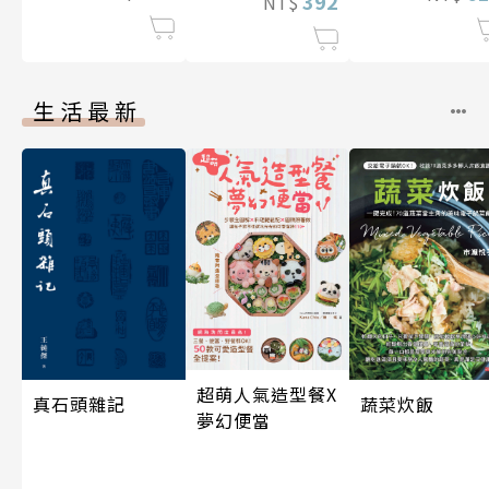
392
NT$
生活最新
超萌人氣造型餐X
蔬菜炊飯
真石頭雜記
夢幻便當