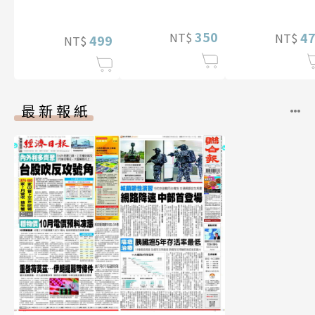
影音）
【電子書加贈4
李雅英1st台灣感
幅獨享福利美
性紙上電影系列
350
照】
4
NT$
NT$
數位版
499
NT$
最新報紙