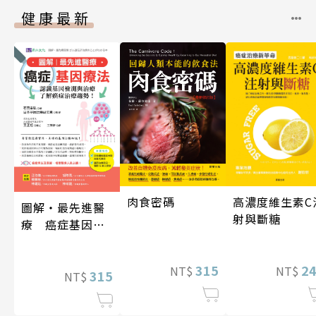
健康最新
肉食密碼
高濃度維生素C
圖解‧最先進醫
射與斷糖
療 癌症基因療
法
315
2
NT$
NT$
315
NT$