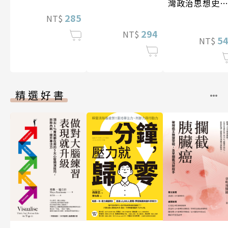
灣政治思想史
究
285
NT$
294
NT$
5
NT$
精選好書