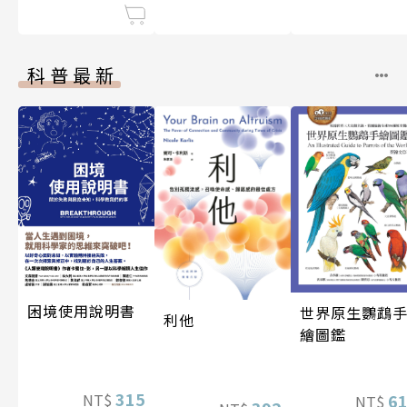
科普最新
困境使用說明書
世界原生鸚鵡
利他
繪圖鑑
315
NT$
6
NT$