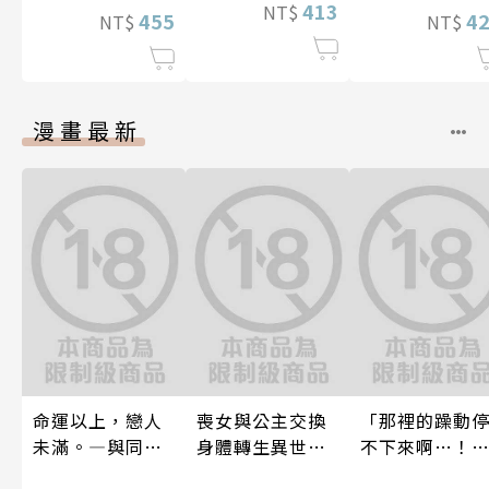
413
NT$
4
455
NT$
NT$
漫畫最新
命運以上，戀人
喪女與公主交換
「那裡的躁動
未滿。―與同期α
身體轉生異世界
不下來啊…！
的情愛契約―(第
跟王子愛到心好
穿幫就慘了!?男