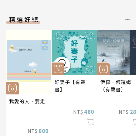
精選好聽
好妻子【有聲
伊森．傅羅姆
書】
（有聲書）
我愛的人，要走
480
2
NT$
NT$
800
NT$