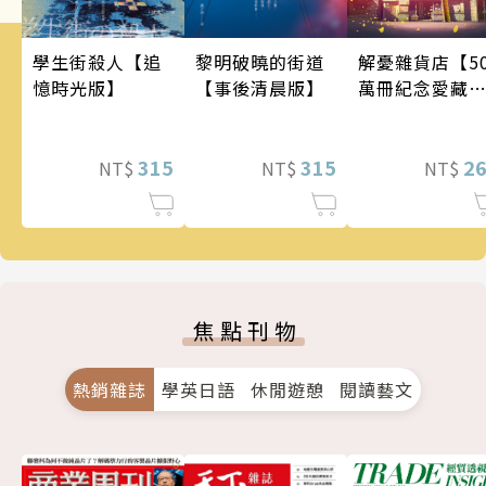
學生街殺人【追
黎明破曉的街道
解憂雜貨店【5
憶時光版】
【事後清晨版】
萬冊紀念愛藏
版】
315
315
2
NT$
NT$
NT$
焦點刊物
熱銷雜誌
學英日語
休閒遊憩
閱讀藝文