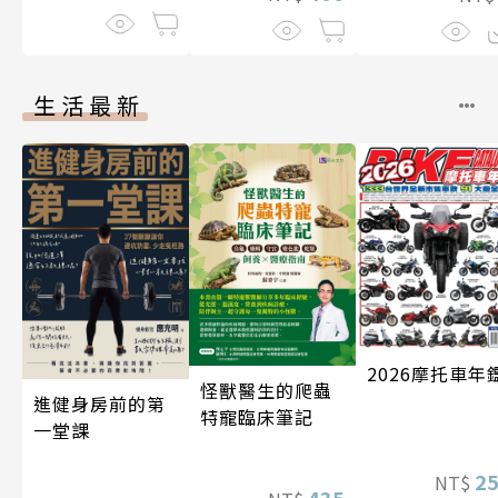
生活最新
2026摩托車年
怪獸醫生的爬蟲
進健身房前的第
特寵臨床筆記
一堂課
2
NT$
435