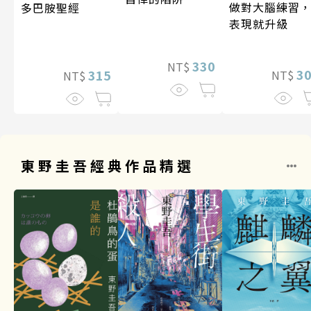
做對大腦練習
多巴胺聖經
表現就升級
330
NT$
3
315
NT$
NT$
東野圭吾經典作品精選