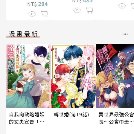
NT$
294
NT$
漫畫最新
轉世婚(第19話)
自我向政略婚姻
異世界最強公
的丈夫宣告「不
長～公會中最
愛我也沒關係」
的我，卻因為