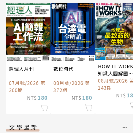
HOW IT WOR
經理人月刊
數位時代
知識大圖解國
中文版
08月號/2026 
07月號/2026 第
08月號/2026 第
143期
260期
372期
1
NT$
180
180
NT$
NT$
文學最新