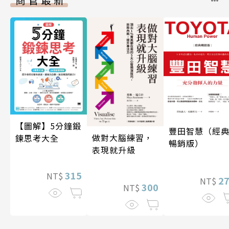
【圖解】5分鐘鍛
豐田智慧（經
做對大腦練習，
鍊思考大全
暢銷版）
表現就升級
315
NT$
2
NT$
300
NT$