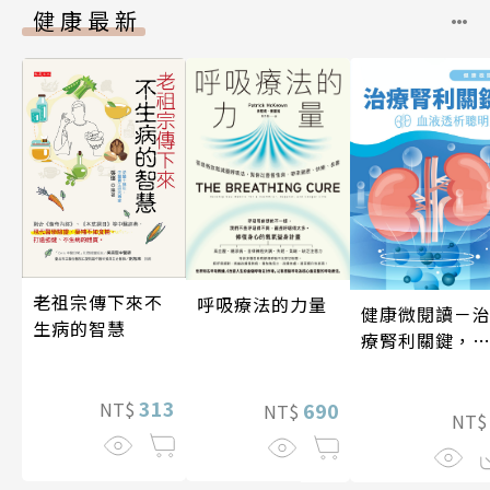
健康最新
老祖宗傳下來不
呼吸療法的力量
健康微閱讀－
生病的智慧
療腎利關鍵，
液透析聰明選
313
690
NT$
NT$
NT