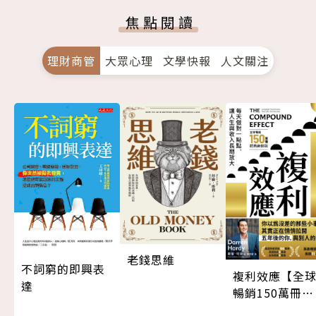
焦點閱讀
理財商管
大眾心理
文學快報
人文關注
老錢思維
不詞窮的即興表
複利效應【全
達
暢銷150萬冊・
經典新修版】