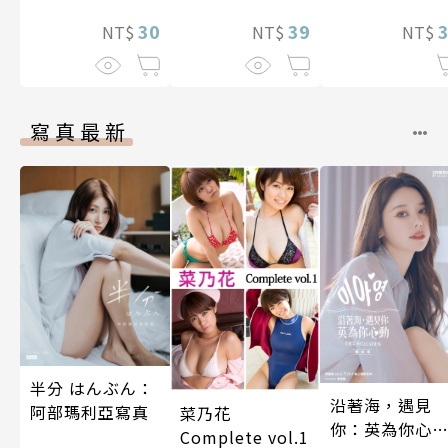
後，溺愛生活竟
有人對我愛之
39
然開始了 第8話
30
而無法辭職～ 
NT$
NT$
NT$
13話
寫真最新
半分 はんぶん：
沿著海，遇見
阿部瑪利亞寫真
菜乃花
你：英為你心
Complete vol.1