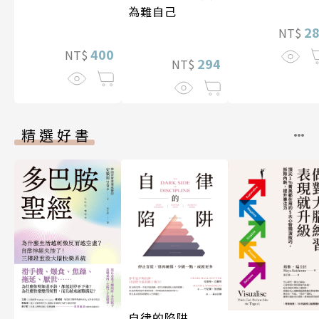
為難自己
2
NT$
400
NT$
294
NT$
精選好書
自律的陷阱