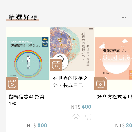
精選好聽
在世界的期待之
外，長成自己的
樣子【有聲書】
翻轉信念40招第
好命方程式第1
1輯
400
NT$
800
8
NT$
NT$