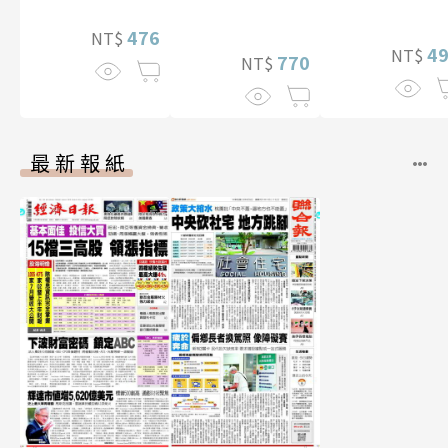
李雅英1st台灣
性紙上電影系
476
NT$
數位版
4
NT$
770
NT$
最新報紙