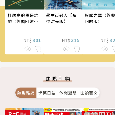
麒麟之翼（經
學生街殺人【追
杜鵑鳥的蛋是誰
回歸版）
憶時光版】
的（經典回歸
版）
3
315
301
NT$
NT$
NT$
焦點刊物
熱銷雜誌
學英日語
休閒遊憩
閱讀藝文