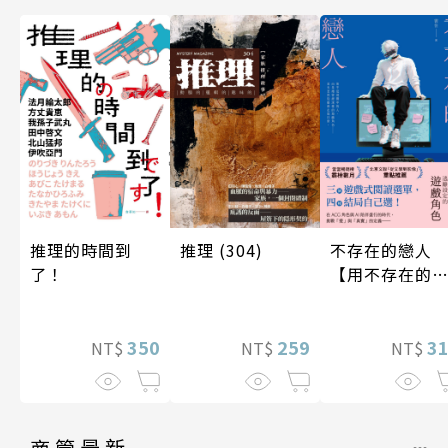
推理 (304)
不存在的戀人
推理的時間到
【用不存在的
了！
愛，治癒存在
孤獨】
259
3
350
NT$
NT$
NT$
商管最新