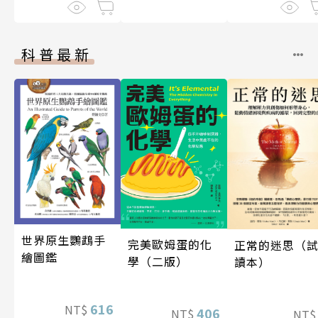
科普最新
世界原生鸚鵡手
完美歐姆蛋的化
正常的迷思（
繪圖鑑
學（二版）
讀本）
616
NT$
406
NT$
NT