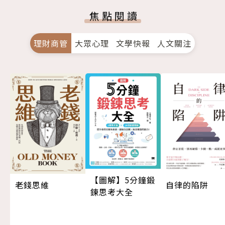
焦點閱讀
理財商管
大眾心理
文學快報
人文關注
【圖解】5分鐘鍛
老錢思維
自律的陷阱
鍊思考大全