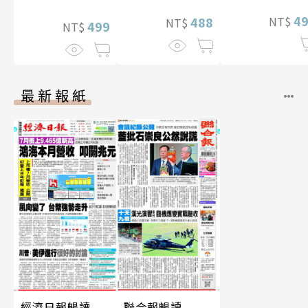
片）
性紙上電影系列
4
NT$
488
NT$
數位版
499
NT$
最新報紙
經濟日報暢讀
聯合報暢讀