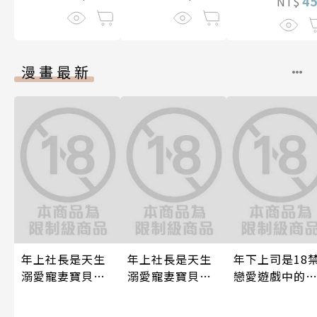
4
NT$
漫畫最新
年上社長是天生
年上社長是天生
年下上司是18
溺愛寵妻寶貝獸
溺愛寵妻寶貝獸
戀愛遊戲中的
～一見鍾情不隱
～一見鍾情不隱
推！？ 10
藏，兩顆心從此
藏，兩顆心從此