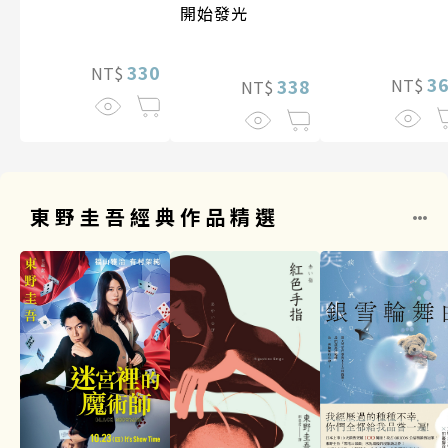
開始發光
330
NT$
3
338
NT$
NT$
東野圭吾經典作品精選