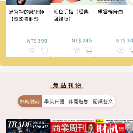
銀雪輪舞曲
紅色手指（經典
迷宮裡的魔術師
回歸版）
【電影書封珍藏
版】
3
245
390
NT$
NT$
NT$
焦點刊物
熱銷雜誌
學英日語
休閒遊憩
閱讀藝文