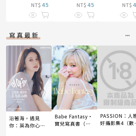
就不會再孤單!?
45
就不會再孤單!?
45
NT$
NT$
NT$
～ 37
～ 36
寫真最新
PASSION：人
Babe Fantasy‧
沿著海，遇見
好攝影集4（數
寶兒寫真書（加
你：英為你心動
特別版）
贈多張未公開照
李雅英1st台灣感