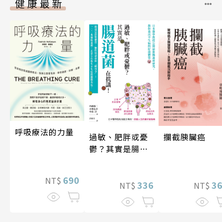
健康最新
呼吸療法的力量
攔截胰臟癌
過敏、肥胖或憂
鬱？其實是腸道
菌在抗議！
690
NT$
3
336
NT$
NT$