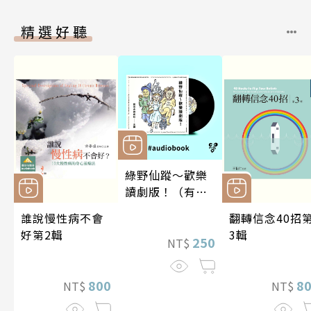
精選好聽
綠野仙蹤～歡樂
讀劇版！（有聲
書）
誰說慢性病不會
翻轉信念40招
好第2輯
3輯
250
NT$
800
8
NT$
NT$