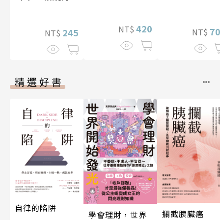
陸與海洋〔14
石島
17世紀〕
420
NT$
7
245
NT$
NT$
精選好書
自律的陷阱
攔截胰臟癌
學會理財，世界