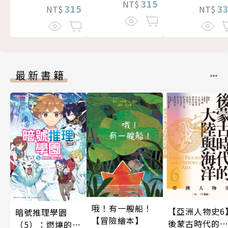
315
NT$
315
3
NT$
NT$
最新書籍
哦！有一艘船！
【亞洲人物史6
暗號推理學園
【冒險繪本】
後蒙古時代的
（5）：燃燒的寶