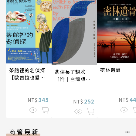
密林遺骨
茶館裡的名偵探
悲傷長了翅膀
【歐普拉也愛！
〔附｜台灣版獨
引爆國際說書網
家授權作者手寫
紅數十萬則好評
問候印簽〕
4
《茶館裡的嫌疑
345
NT$
NT$
252
NT$
人》續作】
商管最新