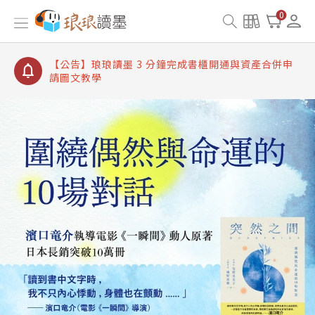
【公告】琅琅讀墨書櫃開通常見問題
0
【公告】琅琅讀墨 3 分鐘完成書櫃開通與資產合併申
請圖文教學
【公告】琅琅書店服務升級重要說明及資產合併結果
查詢
【公告】琅琅讀墨數位閱讀資產合併與書櫃開通申請