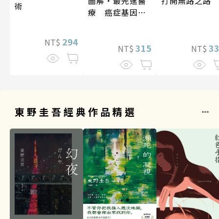
打開無路之路
圖解‧最先進醫
術
療 癌症基因療
法
294
NT$
3
315
NT$
NT$
東野圭吾經典作品精選