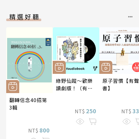
精選好聽
綠野仙蹤～歡樂
原子習慣【有
讀劇版！（有聲
書】
書）
翻轉信念40招第
3輯
250
3
NT$
NT$
800
NT$