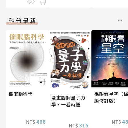
科普最新
催眠腦科學
裸眼看星空（
漫畫圖解量子力
銷修訂版）
學，一看就懂
406
4
NT$
NT$
315
NT$