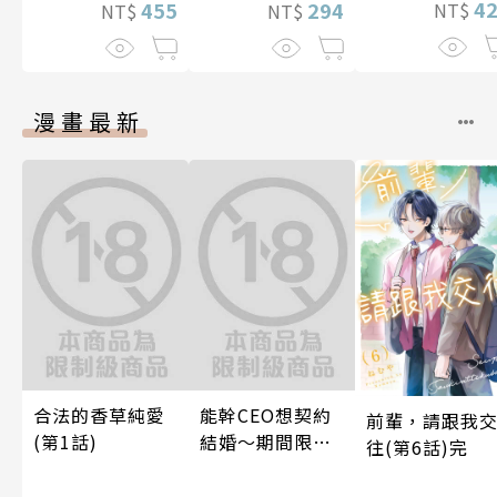
4
455
294
NT$
NT$
NT$
漫畫最新
合法的香草純愛
能幹CEO想契約
前輩，請跟我
(第1話)
結婚～期間限定
往(第6話)完
夢幻老公～ 05