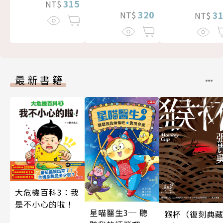
315
NT$
320
3
NT$
NT$
最新書籍
大危機百科3：我
是不小心的啦！
星喵醫生3─ 聽
猴杯（復刻典