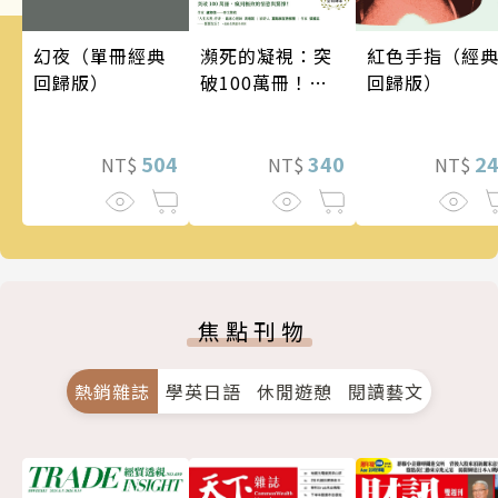
瀕死的凝視：突
幻夜（單冊經典
紅色手指（經
破100萬冊！這
回歸版）
回歸版）
次的東野圭吾很
惡劣！瘋到極致
的情慾與驚悚！
340
504
2
NT$
NT$
NT$
焦點刊物
熱銷雜誌
學英日語
休閒遊憩
閱讀藝文