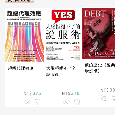
債的歷史（經
超級代理效應
大腦拒絕不了的
增訂版）
說服術
3
NT$
375
370
NT$
NT$