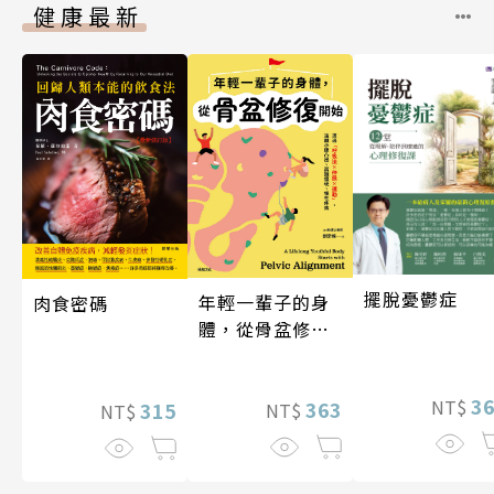
健康最新
擺脫憂鬱症
年輕一輩子的身
肉食密碼
體，從骨盆修復
開始：透過「呼
吸法×伸展×運
3
NT$
動」，遠離小腹
363
315
NT$
NT$
凸出、肩頸僵
硬、慢性疼痛