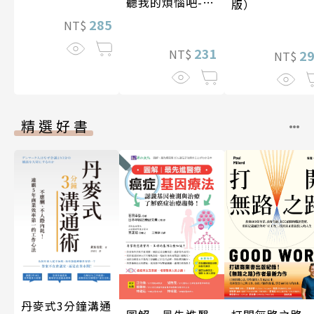
聽我的煩惱吧-實
版）
現自我
285
NT$
231
NT$
2
NT$
精選好書
丹麥式3分鐘溝通