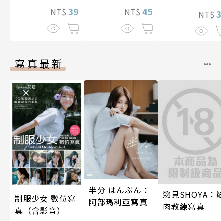
39
45
NT$
NT$
NT$
寫真最新
半分 はんぶん：
慾見SHOYA：
制服少女 數位寫
阿部瑪利亞寫真
肉教練寫真
真（含影音）