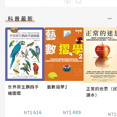
科普最新
藝數摺學2
世界原生鸚鵡手
正常的迷思（
繪圖鑑
讀本）
489
616
NT$
NT$
NT