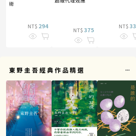
超級代理效應
術
294
3
NT$
NT$
375
NT$
東野圭吾經典作品精選