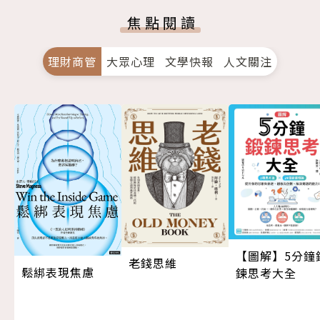
焦點閱讀
理財商管
大眾心理
文學快報
人文關注
【圖解】5分鐘
老錢思維
鬆綁表現焦慮
鍊思考大全