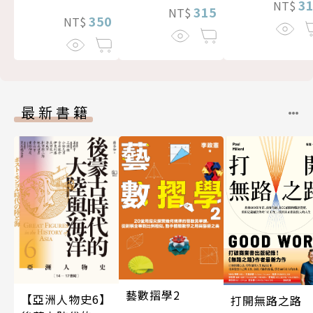
3
NT$
315
NT$
350
NT$
最新書籍
藝數摺學2
【亞洲人物史6】
打開無路之路