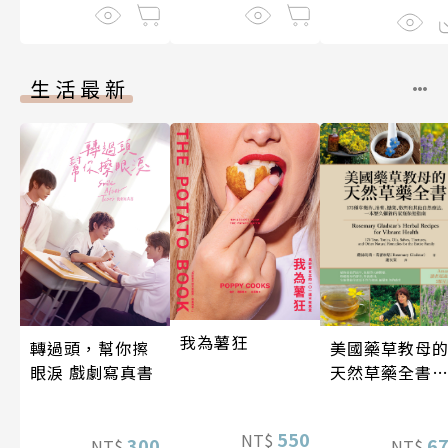
生活最新
我為薯狂
轉過頭，幫你擦
美國藥草教母
眼淚 戲劇寫真書
天然草藥全書
（二版）
550
NT$
300
6
NT$
NT$