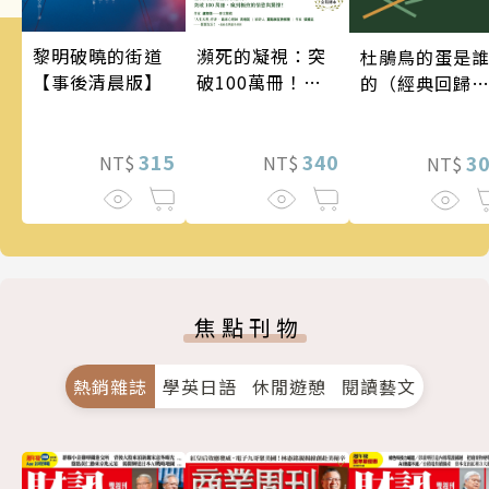
瀕死的凝視：突
黎明破曉的街道
杜鵑鳥的蛋是
破100萬冊！這
【事後清晨版】
的（經典回歸
次的東野圭吾很
版）
惡劣！瘋到極致
的情慾與驚悚！
340
315
3
NT$
NT$
NT$
焦點刊物
熱銷雜誌
學英日語
休閒遊憩
閱讀藝文