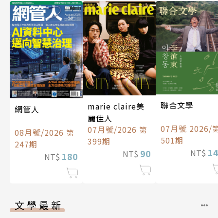
聯合文學
marie claire美
網管人
麗佳人
07月號 2026/
07月號/2026 第
08月號/2026 第
501期
399期
247期
1
90
NT$
NT$
180
NT$
文學最新