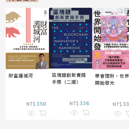
區塊鏈創新實踐
財富護城河
學會理財，世
手冊（二版）
開始發光
336
350
NT$
3
NT$
NT$