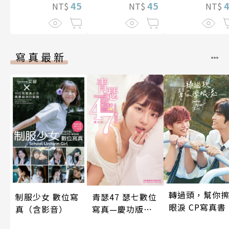
就不會再孤單!?
45
45
就不會再孤單!?
NT$
NT$
NT$
～ 37
～ 36
寫真最新
轉過頭，幫你
制服少女 數位寫
青瑟47 瑟七數位
眼淚 CP寫真書
真（含影音）
寫真—慶功版
（含影音）