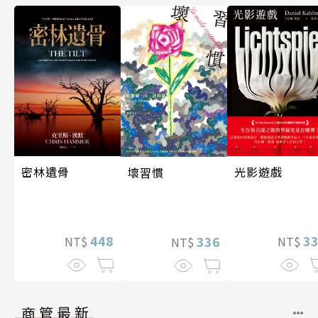
光影遊戲
密林遺骨
壞習慣
3
448
336
NT$
NT$
NT$
商管最新