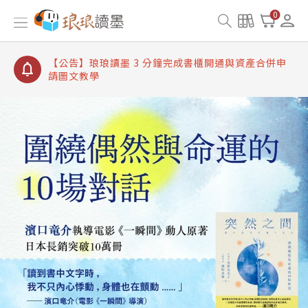
【公告】琅琅讀墨書櫃開通常見問題
0
【公告】琅琅讀墨 3 分鐘完成書櫃開通與資產合併申
請圖文教學
【公告】琅琅書店服務升級重要說明及資產合併結果
查詢
【公告】琅琅讀墨數位閱讀資產合併與書櫃開通申請