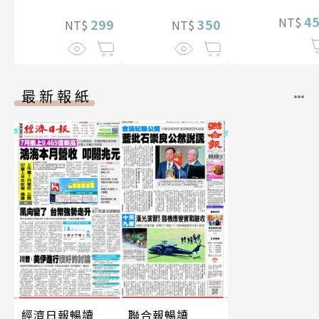
4
NT$
299
350
NT$
NT$
最新報紙
經濟日報暢讀
聯合報暢讀