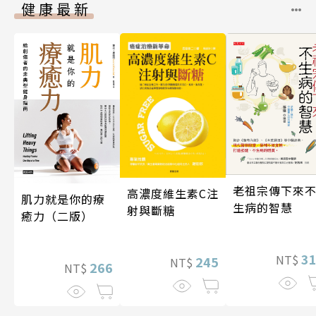
健康最新
老祖宗傳下來
高濃度維生素C注
肌力就是你的療
生病的智慧
射與斷糖
癒力（二版）
3
NT$
245
NT$
266
NT$