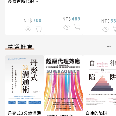
後蒙古時代的大
陸與海洋〔14—
17世紀〕
489
NT$
700
3
NT$
NT$
精選好書
丹麥式3分鐘溝通
自律的陷阱