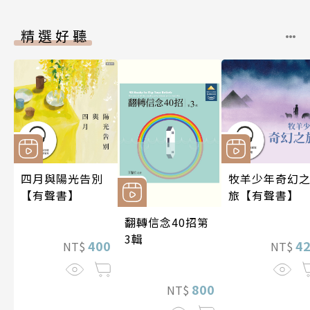
精選好聽
四月與陽光告別
牧羊少年奇幻
【有聲書】
旅【有聲書】
翻轉信念40招第
3輯
400
4
NT$
NT$
800
NT$