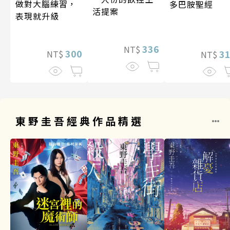
做對大腦練習，
多巴胺聖經
活提案
表現就升級
336
NT$
300
3
NT$
NT$
東野圭吾經典作品精選