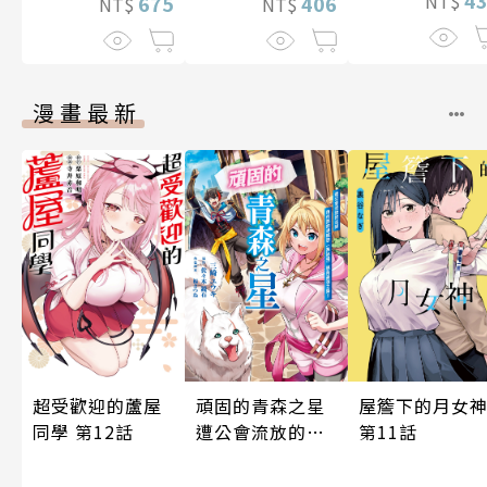
4
NT$
406
675
NT$
NT$
漫畫最新
頑固的青森之星
超受歡迎的蘆屋
屋簷下的月女
遭公會流放的法
同學 第12話
第11話
師用作弊的津輕
腔（無詠唱）邁