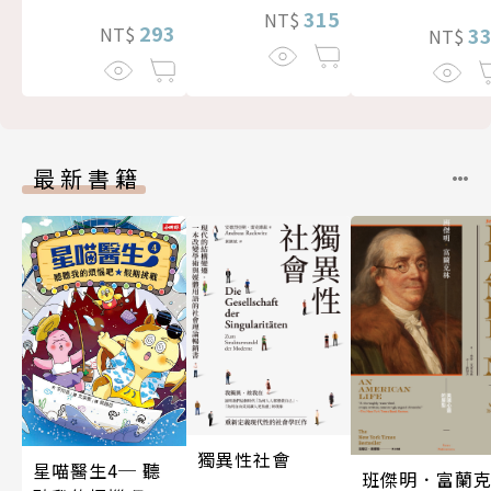
315
NT$
293
3
NT$
NT$
最新書籍
獨異性社會
星喵醫生4─ 聽
班傑明．富蘭