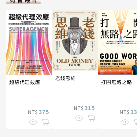
老錢思維
超級代理效應
打開無路之路
315
NT$
375
3
NT$
NT$