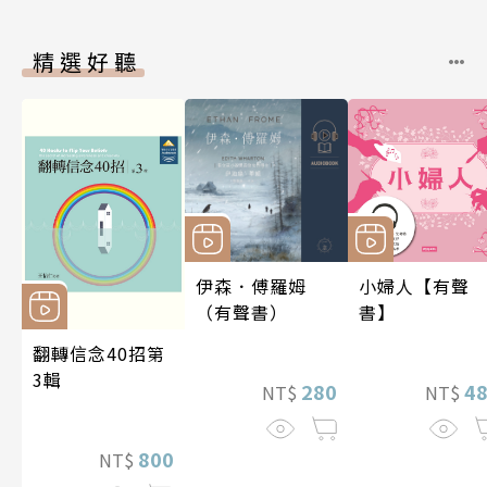
精選好聽
伊森．傅羅姆
小婦人【有聲
（有聲書）
書】
翻轉信念40招第
3輯
280
4
NT$
NT$
800
NT$