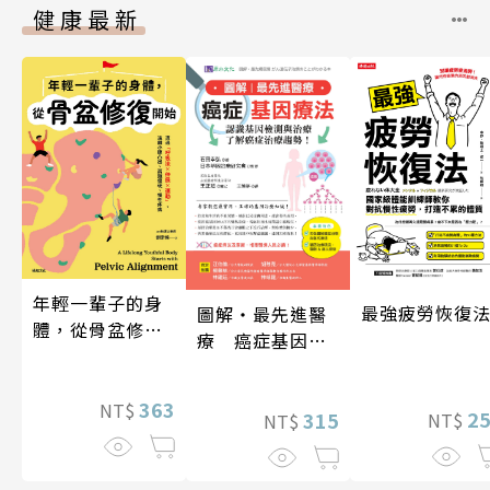
健康最新
年輕一輩子的身
最強疲勞恢復
圖解‧最先進醫
體，從骨盆修復
療 癌症基因療
開始：透過「呼
法
吸法×伸展×運
動」，遠離小腹
363
NT$
2
315
NT$
NT$
凸出、肩頸僵
硬、慢性疼痛