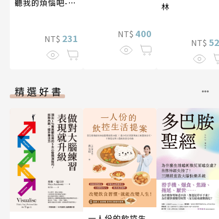
聽我的煩惱吧-假
林
期挑戰
400
NT$
231
NT$
5
NT$
精選好書
一人份的飲控生