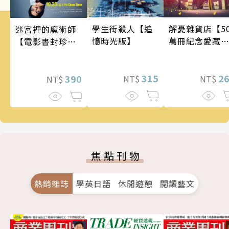
學生街殺人【追
解憂雜貨店【5
迷宮裡的魔術師
憶時光版】
萬冊紀念愛藏
【電影書封珍藏
版】
版】
315
2
390
NT$
NT$
NT$
焦點刊物
熱銷雜誌
學英日語
休閒遊憩
閱讀藝文