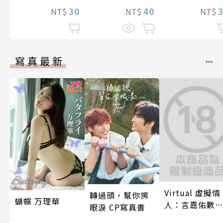
向最強之路!! 第
40
30
NT$
NT$
NT$
11話
寫真最新
Virtual 虛擬情
轉過頭，幫你擦
蝴蝶 万理華
人：言嘉佑數
眼淚 CP寫真書
寫真