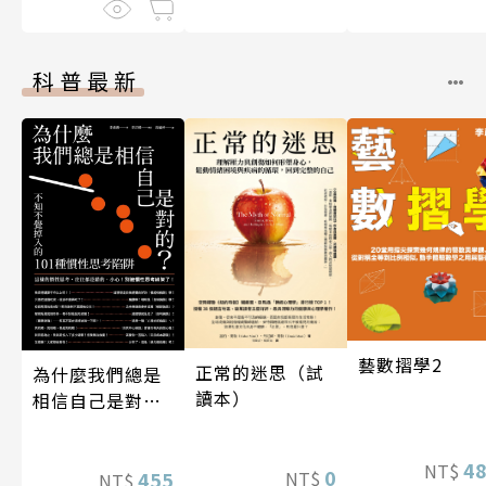
科普最新
藝數摺學2
正常的迷思（試
為什麼我們總是
讀本）
相信自己是對
的？（四版）
4
NT$
0
NT$
455
NT$