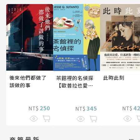
後來他們都做了
此時此刻
茶館裡的名偵探
該做的事
【歐普拉也愛！
引爆國際說書網
紅數十萬則好評
250
4
《茶館裡的嫌疑
345
NT$
NT$
NT$
人》續作】
商管最新