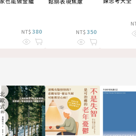
鍊思考大全
家也能做金繼
鬆綁表現焦慮
N
380
350
NT$
NT$