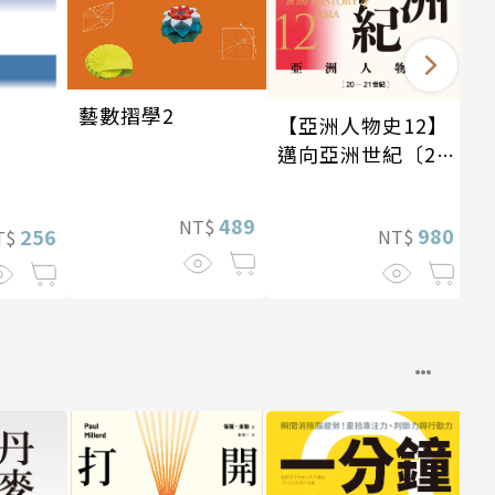
藝數摺學2
【亞洲人物史12】
邁向亞洲世紀〔20
—21世紀〕
489
NT$
980
256
NT$
T$