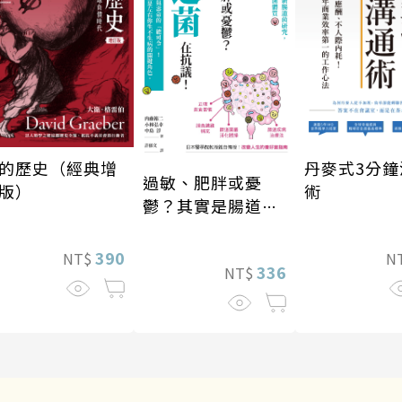
的歷史（經典增
丹麥式3分鐘
過敏、肥胖或憂
版）
術
鬱？其實是腸道菌
在抗議！
390
NT$
N
336
NT$