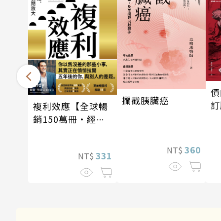
債
攔截胰臟癌
訂
複利效應【全球暢
銷150萬冊・經典
新修版】
360
NT$
331
NT$