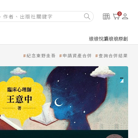
0
琅琅悅讀
琅琅原創
紀念東野圭吾
申請資產合併
查詢合併結果