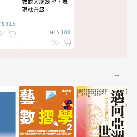
做對大腦練習，表
現就升級
315
T$
300
NT$