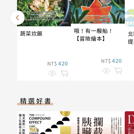
哦！有一艘船！
蔬菜炊飯
北
【冒險繪本】
提
420
NT$
420
NT$
精選好書