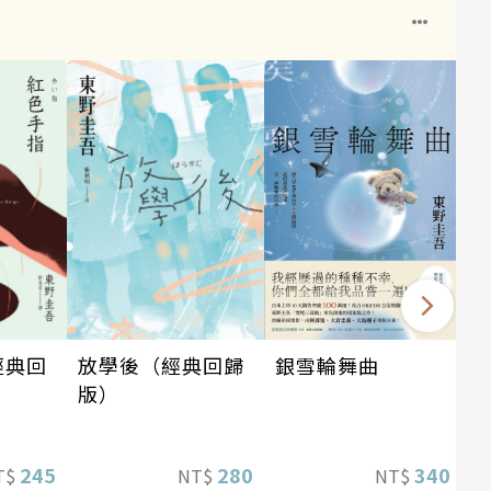
銀雪輪舞曲
經典回
放學後（經典回歸
版）
340
245
280
NT$
T$
NT$