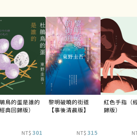
黎明破曉的街道
鵑鳥的蛋是誰的
紅色手指（
【事後清晨版】
經典回歸版）
歸版）
315
301
NT$
NT$
N