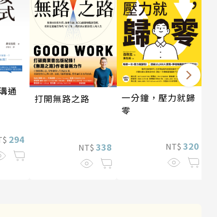
溝通
一分鐘，壓力就歸
打開無路之路
零
294
T$
320
338
NT$
NT$