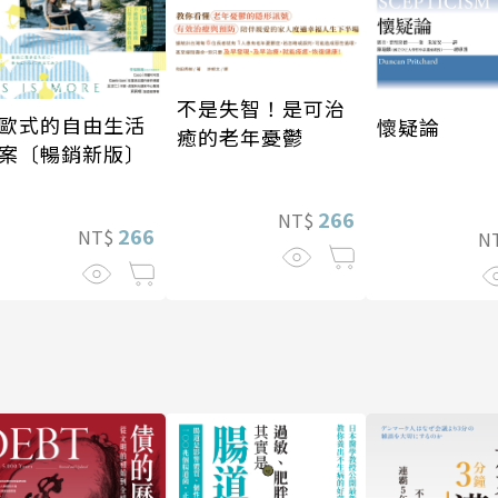
不是失智！是可治
歐式的自由生活
懷疑論
癒的老年憂鬱
案〔暢銷新版〕
266
NT$
266
NT$
N