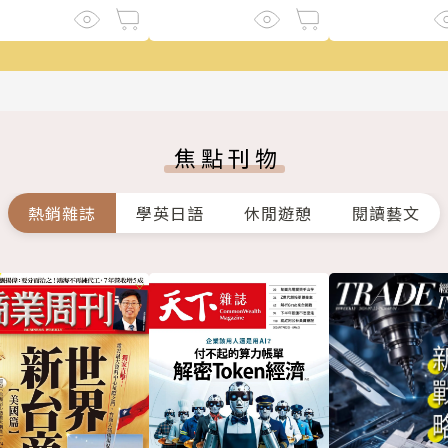
焦點刊物
熱銷雜誌
學英日語
休閒遊憩
閱讀藝文