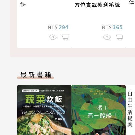
在
術
方位實戰獲利系統
294
365
NT$
NT$
最新書籍