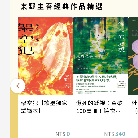
東野圭吾經典作品精選
架空犯【讀墨獨家
瀕死的凝視：突破
杜
試讀本】
100萬冊！這次的
（
東野圭吾很惡劣！
瘋到極致的情慾與
0
340
NT$
NT$
驚悚！