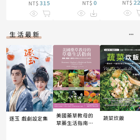
2
0
315
NT$
NT$
NT$
生活最新
美國藥草教母的
蔬菜炊飯
逐玉 戲劇設定集
草藥生活指南
（二版）