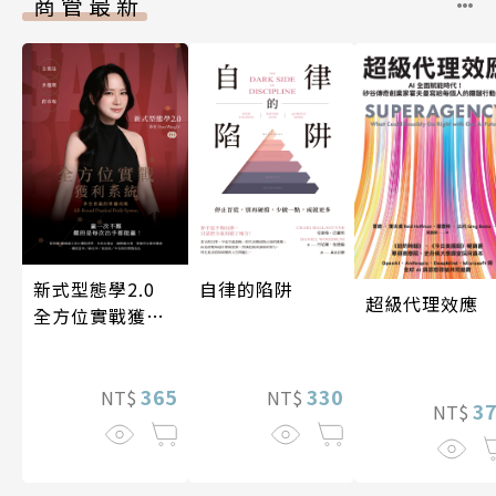
商管最新
新式型態學2.0
自律的陷阱
超級代理效應
全方位實戰獲利
系統
365
330
NT$
NT$
3
NT$