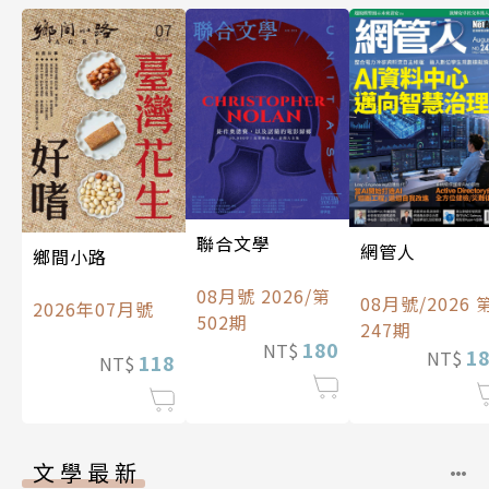
聯合文學
網管人
鄉間小路
08月號 2026/第
08月號/2026 
2026年07月號
502期
247期
180
NT$
1
NT$
118
NT$
文學最新