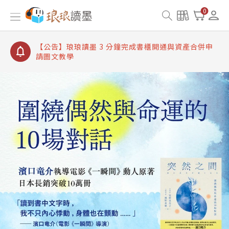
【公告】琅琅讀墨書櫃開通常見問題
0
【公告】琅琅讀墨 3 分鐘完成書櫃開通與資產合併申
請圖文教學
【公告】琅琅書店服務升級重要說明及資產合併結果
查詢
【公告】琅琅讀墨數位閱讀資產合併與書櫃開通申請