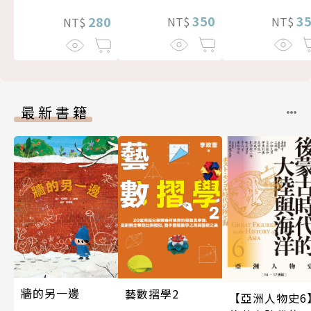
3
350
280
NT$
NT$
NT$
最新書籍
牆的另一邊
藝數摺學2
【亞洲人物史6