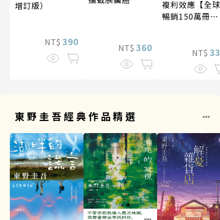
複利效應【全
增訂版）
暢銷150萬冊・
經典新修版】
390
NT$
360
NT$
3
NT$
東野圭吾經典作品精選