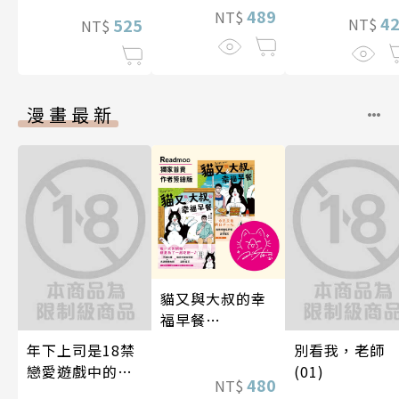
489
NT$
4
525
NT$
NT$
漫畫最新
貓又與大叔的幸
福早餐
1&2【Readmoo
年下上司是18禁
別看我，老師
獨家典藏套書】
戀愛遊戲中的我
(01)
480
NT$
推！？ 09