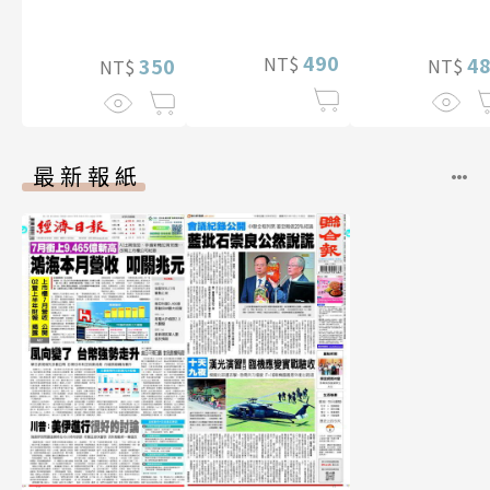
寫真
贈多張未公開
影音）
片）
490
NT$
4
350
NT$
NT$
最新報紙