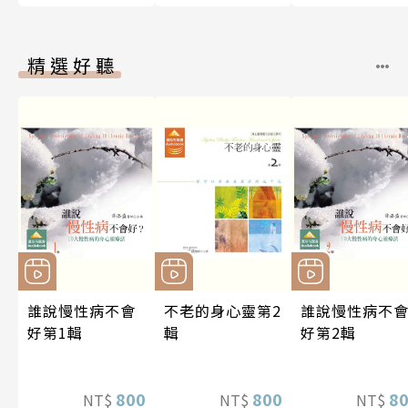
精選好聽
誰說慢性病不會
不老的身心靈第2
誰說慢性病不
好第1輯
輯
好第2輯
800
800
8
NT$
NT$
NT$