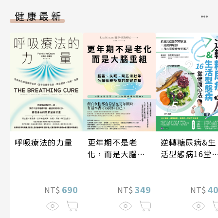
健康最新
逆轉糖尿病&生
更年期不是老
呼吸療法的力量
活型態病16堂
化，而是大腦重
康心法
組
4
349
690
NT$
NT$
NT$