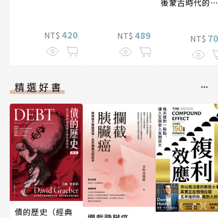
後蒙古時代的
陸與海洋〔14
17世紀〕
420
489
NT$
NT$
7
NT$
精選好書
債的歷史（經典
攔截胰臟癌