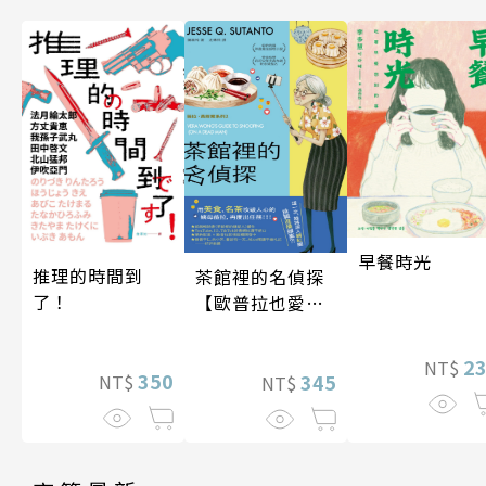
早餐時光
推理的時間到
茶館裡的名偵探
了！
【歐普拉也愛！
引爆國際說書網
紅數十萬則好評
2
NT$
350
《茶館裡的嫌疑
345
NT$
NT$
人》續作】