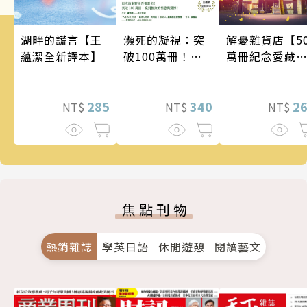
瀕死的凝視：突
湖畔的謊言【王
解憂雜貨店【5
破100萬冊！這
蘊潔全新譯本】
萬冊紀念愛藏
次的東野圭吾很
版】
惡劣！瘋到極致
的情慾與驚悚！
340
285
2
NT$
NT$
NT$
焦點刊物
熱銷雜誌
學英日語
休閒遊憩
閱讀藝文