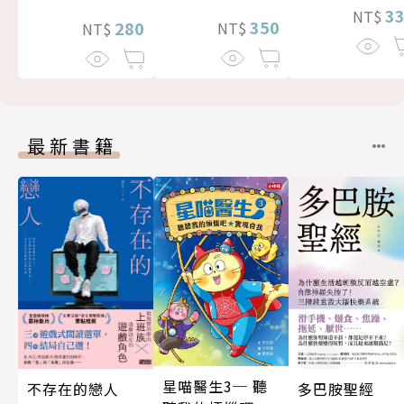
3
NT$
350
280
NT$
NT$
最新書籍
星喵醫生3─ 聽
不存在的戀人
多巴胺聖經