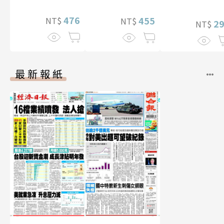
華增量版】
476
455
NT$
NT$
2
NT$
最新報紙