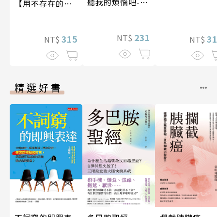
聽我的煩惱吧-實
【用不存在的
現自我
愛，治癒存在的
孤獨】
231
NT$
315
3
NT$
NT$
精選好書