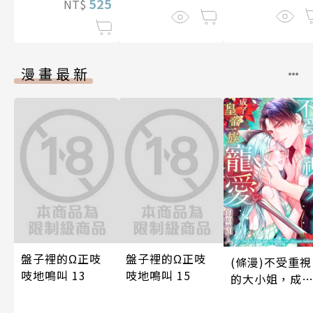
525
NT$
漫畫最新
盤子裡的Ω正吱
盤子裡的Ω正吱
(條漫)不受重視
吱地鳴叫 13
吱地鳴叫 15
的大小姐，成
皇帝一族寵愛
照顧人(第4話)