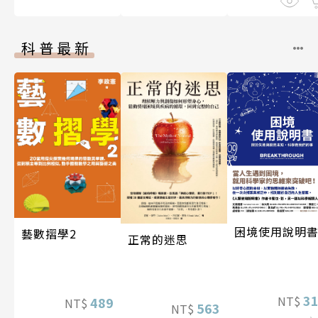
科普最新
困境使用說明
藝數摺學2
正常的迷思
3
NT$
489
NT$
563
NT$