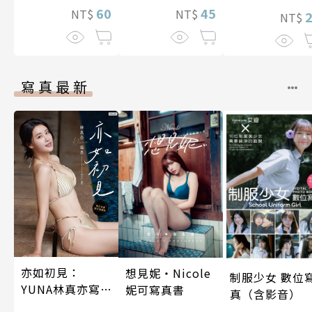
60
45
NT$
NT$
NT$
寫真最新
亦如初見：
想見妮‧Nicole
制服少女 數位
YUNA林真亦寫
妮可寫真書
真（含影音）
真【數位典藏豪