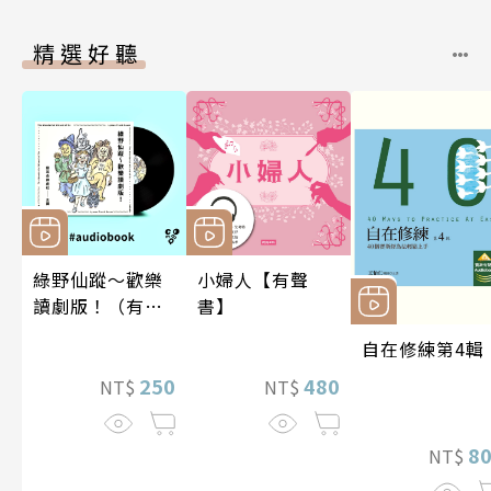
精選好聽
綠野仙蹤～歡樂
小婦人【有聲
讀劇版！（有聲
書】
書）
自在修練第4輯
250
480
NT$
NT$
8
NT$