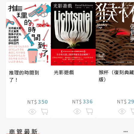
光影遊戲
猴杯（復刻典
推理的時間到
版）
了！
336
2
350
NT$
NT$
NT$
商管最新