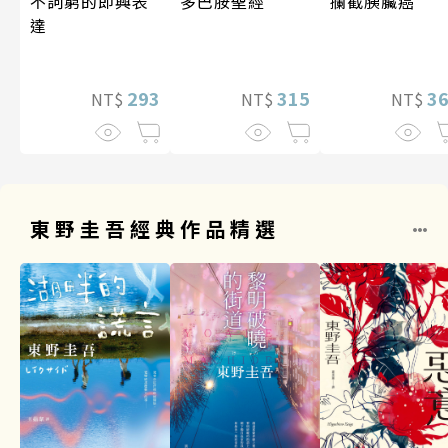
攔截胰臟癌
多巴胺聖經
不詞窮的即興表
達
3
315
293
NT$
NT$
NT$
東野圭吾經典作品精選