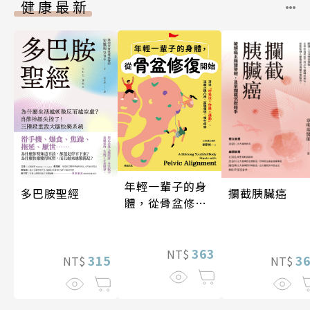
健康最新
年輕一輩子的身
攔截胰臟癌
多巴胺聖經
體，從骨盆修復
開始：透過「呼
吸法×伸展×運
動」，遠離小腹
363
NT$
3
315
NT$
NT$
凸出、肩頸僵
硬、慢性疼痛