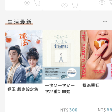
生活最新
我為薯狂
一次又一次又一
逐玉 戲劇設定集
次地重新開始
5
300
NT$
NT$