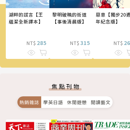
惡意【獨步20
湖畔的謊言【王
黎明破曉的街道
年紀念版】
蘊潔全新譯本】
【事後清晨版】
2
285
315
NT$
NT$
NT$
焦點刊物
熱銷雜誌
學英日語
休閒遊憩
閱讀藝文