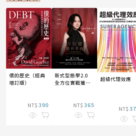
債的歷史（經典
新式型態學2.0
超級代理效應
增訂版）
全方位實戰獲利
系統
390
365
NT$
NT$
3
NT$