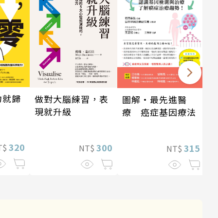
力就歸
做對大腦練習，表
圖解‧最先進醫
現就升級
療 癌症基因療法
320
300
315
T$
NT$
NT$