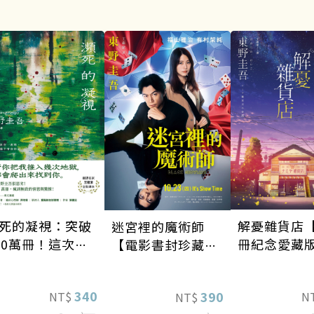
死的凝視：突破
解憂雜貨店【
迷宮裡的魔術師
00萬冊！這次的
冊紀念愛藏
【電影書封珍藏
野圭吾很惡劣！
版】
到極致的情慾與
340
390
NT$
N
NT$
悚！