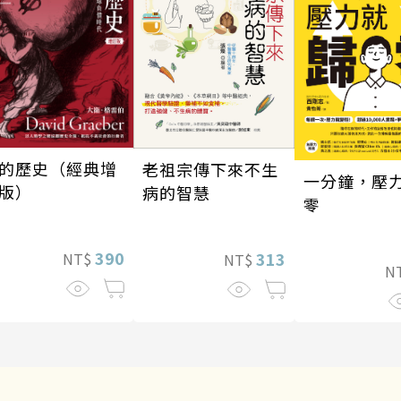
的歷史（經典增
老祖宗傳下來不生
一分鐘，壓
版）
病的智慧
零
390
313
NT$
NT$
N