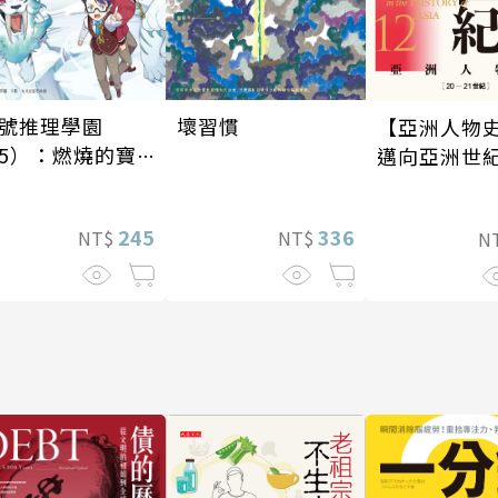
號推理學園
壞習慣
【亞洲人物史
5）：燃燒的寶
邁向亞洲世紀
島
—21世紀〕
245
336
NT$
NT$
N