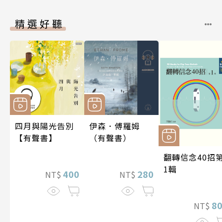
精選好聽
四月與陽光告別
伊森．傅羅姆
【有聲書】
（有聲書）
翻轉信念40招
1輯
400
280
NT$
NT$
8
NT$