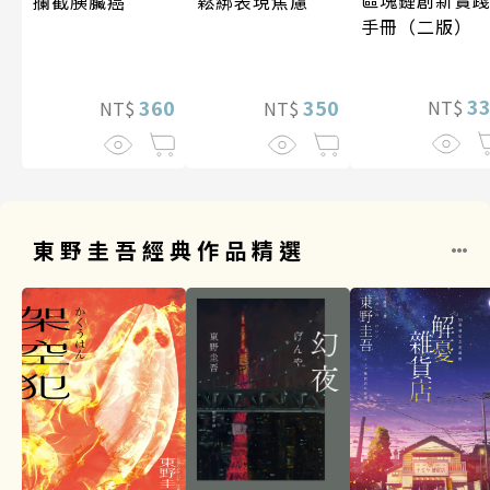
攔截胰臟癌
鬆綁表現焦慮
手冊（二版）
3
360
350
NT$
NT$
NT$
東野圭吾經典作品精選