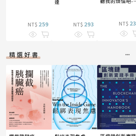
聽我的煩惱吧-
達
現自我
2
NT$
259
293
NT$
NT$
精選好書
區塊鏈創新實