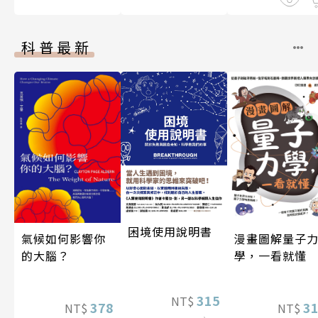
科普最新
困境使用說明書
漫畫圖解量子
氣候如何影響你
學，一看就懂
的大腦？
315
NT$
3
378
NT$
NT$