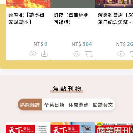
架空犯【讀墨獨
幻夜（單冊經典
解憂雜貨店【5
家試讀本】
回歸版）
萬冊紀念愛藏
版】
0
504
2
NT$
NT$
NT$
焦點刊物
熱銷雜誌
學英日語
休閒遊憩
閱讀藝文