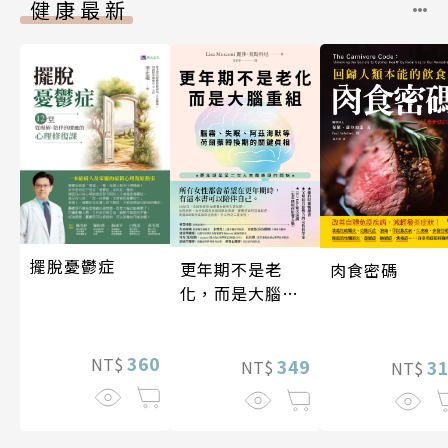
健康最新
擺脫憂鬱症
更年期不是老
肉食密碼
化，而是大腦重
組
360
NT$
349
3
NT$
NT$