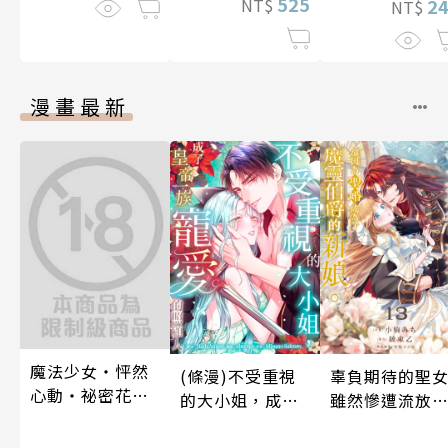
525
2
NT$
NT$
漫畫最新
魔法少女・怦然
辜負期待的聖
(條漫)不受重視
心動・祕密花招
雖然慘遭流放
的大小姐，成了
(第3話)
卻因為聖婚成
皇帝一族寵愛的
了魔靈伯爵的