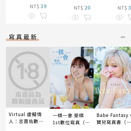
照顧人(第4話)
39
NT$
娘。(第13話)
20
NT$
NT$
寫真最新
Virtual 虛擬情
Babe Fantasy
一棋一會 斐棋
人：言嘉佑數位
寶兒寫真書（
1st數位寫真（含
寫真
贈多張未公開
影音）