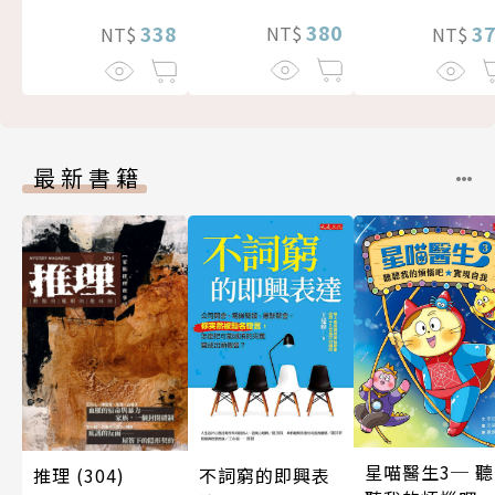
380
3
338
NT$
NT$
NT$
最新書籍
星喵醫生3─ 聽
推理 (304)
不詞窮的即興表