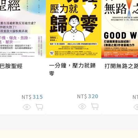
一分鐘，壓力就歸
巴胺聖經
打開無路之
零
320
315
NT$
NT$
N