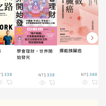
攔截胰臟癌
路
學會理財，世界開
始發光
360
338
NT$
T$
338
NT$