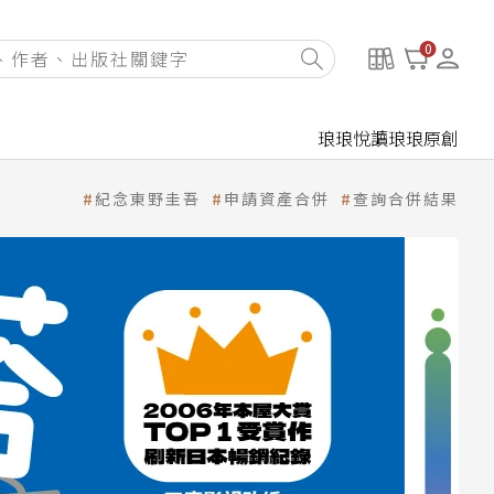
0
琅琅悅讀
琅琅原創
紀念東野圭吾
申請資產合併
查詢合併結果