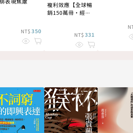
綁表現焦慮
複利效應【全球暢
銷150萬冊・經典
新修版】
N
350
NT$
331
NT$