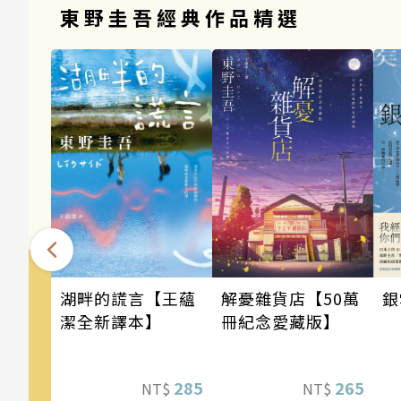
東野圭吾經典作品精選
銀
湖畔的謊言【王蘊
解憂雜貨店【50萬
潔全新譯本】
冊紀念愛藏版】
285
265
NT$
NT$