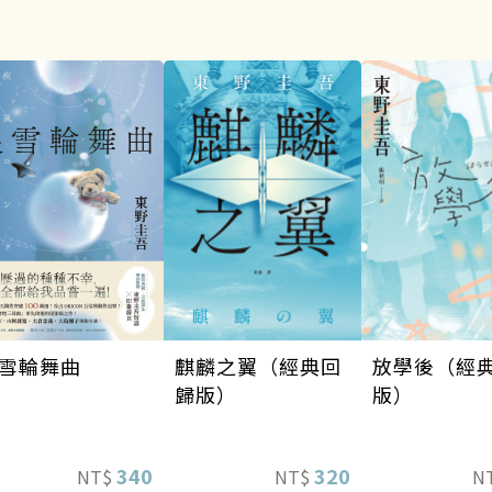
雪輪舞曲
麒麟之翼（經典回
放學後（經
歸版）
版）
340
320
NT$
NT$
N