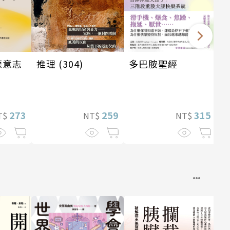
德意志
推理 (304)
多巴胺聖經
273
259
315
T$
NT$
NT$