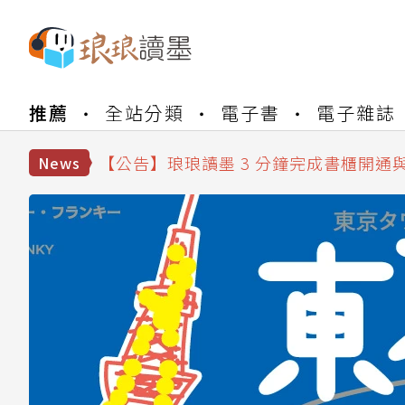
【公告】琅琅書店服務升級重要說明及
推薦
全站分類
電子書
電子雜誌
【公告】琅琅讀墨數位閱讀資產合併與
【公告】琅琅讀墨書櫃開通常見問題
【公告】琅琅讀墨 3 分鐘完成書櫃開通
News
【公告】琅琅書店服務升級重要說明及
【公告】琅琅讀墨數位閱讀資產合併與