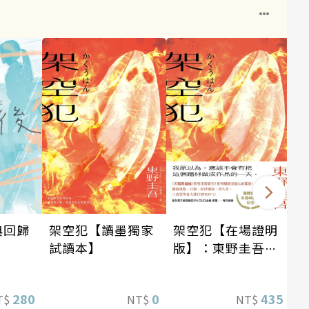
1
架空犯【讀墨獨家
架空犯【在場證明
典回歸
試讀本】
版】：東野圭吾出
道40週年紀念！
《天鵝與蝙蝠》系
0
435
280
NT$
NT$
T$
列重磅新作！