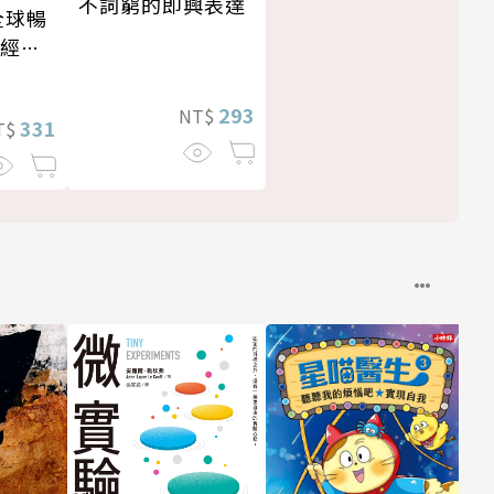
不詞窮的即興表達
全球暢
・經典
293
NT$
331
T$