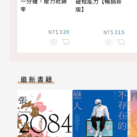
一分鐘，壓力就歸
破框能力【暢銷新
零
版】
320
315
NT$
NT$
最新書籍