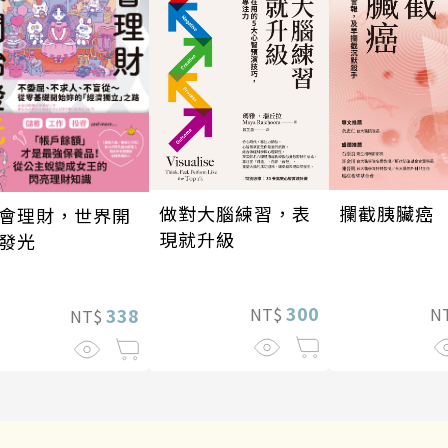
做對大腦練習，表
攔截胰臟癌
會理財，世界開
現就升級
發光
300
NT$
N
338
NT$