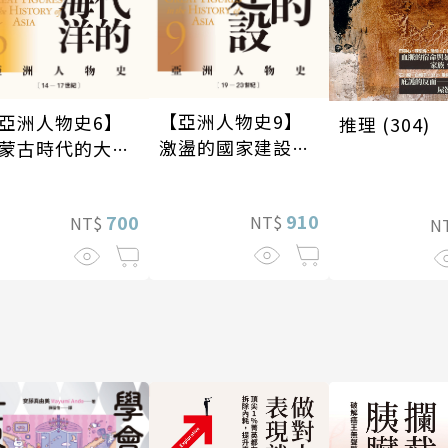
【亞洲人物史9】
亞洲人物史6】
推理 (304)
激盪的國家建設
蒙古時代的大陸
〔19—20世紀〕
海洋〔14—17世
〕
910
700
NT$
NT$
N