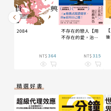
【
不存在的戀人【用
2084
後
不存在的愛，治癒
與
存在的孤獨】
紀
315
364
NT$
NT$
精選好書