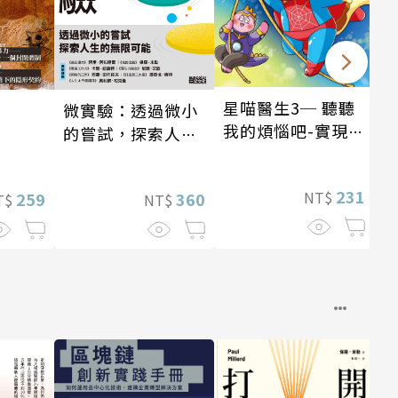
星喵醫生3─ 聽聽
微實驗：透過微小
我的煩惱吧-實現自
的嘗試，探索人生
我
的無限可能
231
NT$
259
360
T$
NT$