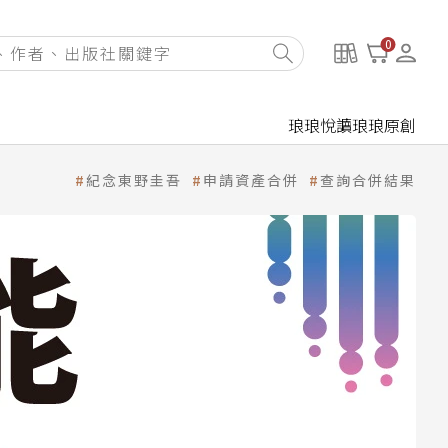
0
琅琅悅讀
琅琅原創
紀念東野圭吾
申請資產合併
查詢合併結果