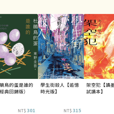
架空犯【讀
學生街殺人【追憶
鵑鳥的蛋是誰的
試讀本】
時光版】
經典回歸版）
315
301
NT$
NT$