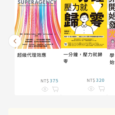
一分鐘，壓力就歸
超級代理效應
學
零
始
320
375
NT$
NT$