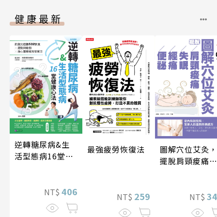
健康最新
逆轉糖尿病&生
圖解穴位艾灸
最強疲勞恢復法
活型態病16堂健
擺脫肩頸痠痛
康心法
失眠、經痛和
祕
406
NT$
3
259
NT$
NT$