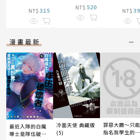
520
NT$
315
3
NT$
NT$
漫畫最新
罪惡大廳～只
冷面天使 典藏版
最近入隊的白魔
指名我學生的
(5)
導士是隊伍破壞
～(第13話)