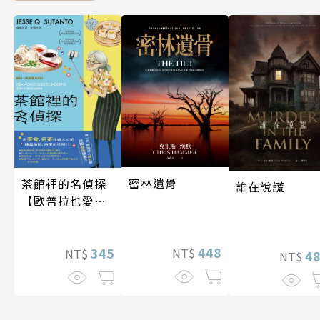
密林遺骨
茶館裡的名偵探
誰在說謊
【歐普拉也愛！
引爆國際說書網
紅數十萬則好評
448
《茶館裡的嫌疑
345
NT$
NT$
4
NT$
人》續作】