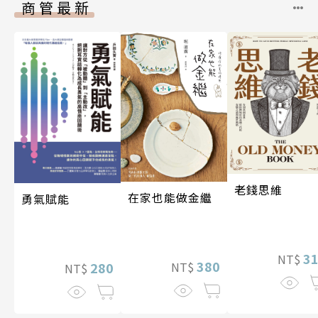
商管最新
老錢思維
在家也能做金繼
勇氣賦能
3
NT$
380
280
NT$
NT$