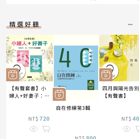
精選好聽
【有聲套書】小
四月與陽光告
婦人+好妻子：路
【有聲書】
易莎．梅．艾考
自在修練第3輯
特作品精選
720
4
NT$
NT$
800
NT$