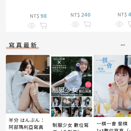
者，導致我的異
世界冒險者生活
240
NT$
NT$
產生崩壞的危機
98
NT$
(04)
寫真最新
半分 はんぶん：
一棋一會 斐棋
制服少女 數位寫
阿部瑪利亞寫真
1st數位寫真（