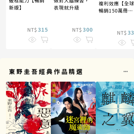
做對大腦練習，
破框能力【暢銷
複利效應【全
表現就升級
新版】
暢銷150萬冊・
經典新修版】
300
315
NT$
NT$
3
NT$
東野圭吾經典作品精選