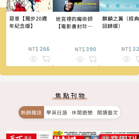
麒麟之翼（經
惡意【獨步20週
迷宮裡的魔術師
回歸版）
年紀念版】
【電影書封珍藏
版】
3
266
390
NT$
NT$
NT$
焦點刊物
熱銷雜誌
學英日語
休閒遊憩
閱讀藝文