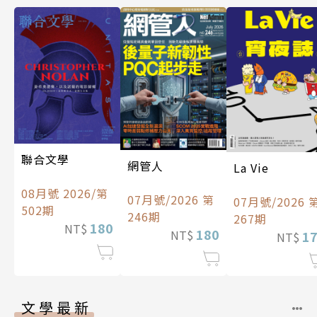
聯合文學
網管人
La Vie
08月號 2026/第
07月號/2026 第
07月號/2026 
502期
246期
267期
180
NT$
180
NT$
1
NT$
文學最新