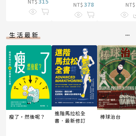
315
NT$
378
NT
NT$
生活最新
進階馬拉松全
瘦了，然後呢？
棒球治台
書．最新修訂