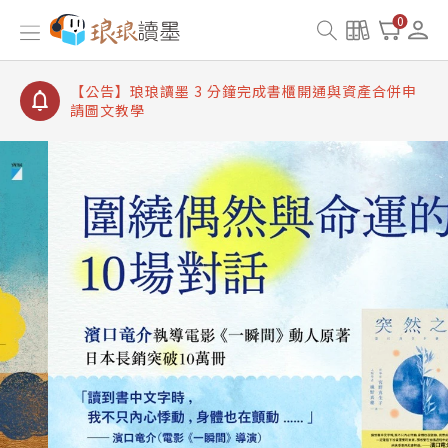
【公告】琅琅讀墨書櫃開通常見問題
0
【公告】琅琅讀墨 3 分鐘完成書櫃開通與資產合併申
請圖文教學
【公告】琅琅書店服務升級重要說明及資產合併結果
查詢
【公告】琅琅讀墨數位閱讀資產合併與書櫃開通申請