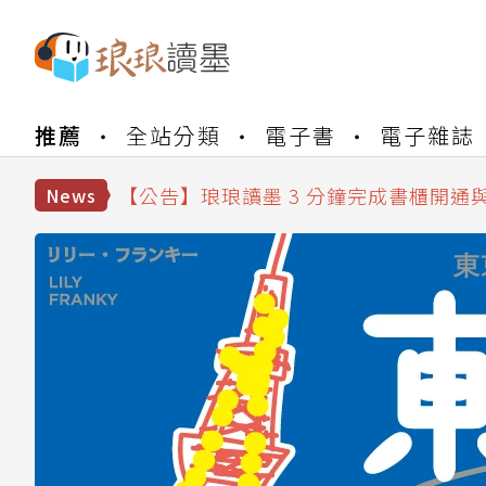
【公告】琅琅書店服務升級重要說明及
推薦
全站分類
電子書
電子雜誌
【公告】琅琅讀墨數位閱讀資產合併與
【公告】琅琅讀墨書櫃開通常見問題
【公告】琅琅讀墨 3 分鐘完成書櫃開通
News
【公告】琅琅書店服務升級重要說明及
【公告】琅琅讀墨數位閱讀資產合併與