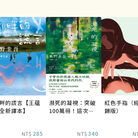
瀕死的凝視：突破
畔的謊言【王蘊
紅色手指（
100萬冊！這次的
全新譯本】
歸版）
東野圭吾很惡劣！
瘋到極致的情慾與
340
285
NT$
NT$
N
驚悚！