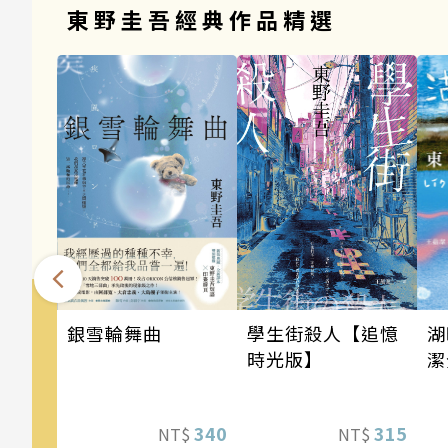
東野圭吾經典作品精選
銀雪輪舞曲
學生街殺人【追憶
湖
時光版】
潔
340
315
NT$
NT$