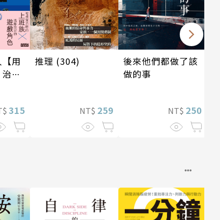
後來他們都做了該
人【用
推理 (304)
做的事
，治癒
】
250
315
259
NT$
T$
NT$