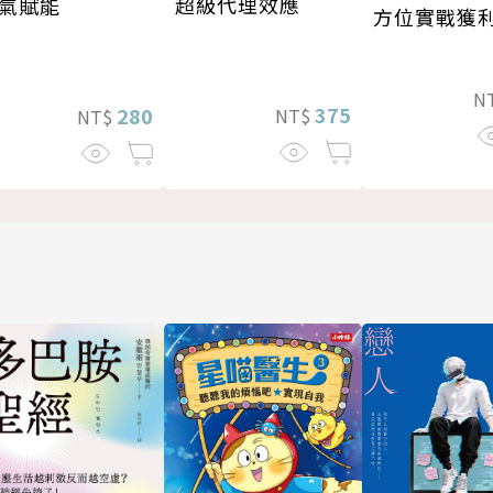
超級代理效應
氣賦能
方位實戰獲
N
375
280
NT$
NT$