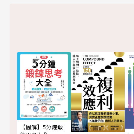
【圖解】5分鐘鍛