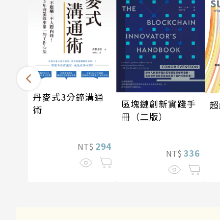
丹麥式3分鐘溝通
區塊鏈創新實踐手
超
術
冊（二版）
294
NT$
336
NT$