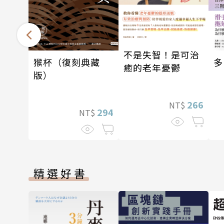
不是失智！是可治
多
猴杯（復刻典藏
癒的老年憂鬱
版）
266
NT$
294
NT$
精選好書