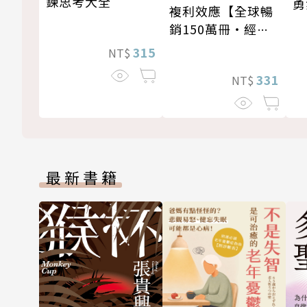
鍊思考大全
勇
複利效應【全球暢
銷150萬冊・經典
新修版】
315
NT$
331
NT$
最新書籍