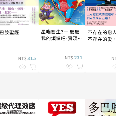
星喵醫生3─ 聽聽
不存在的戀
巴胺聖經
我的煩惱吧-實現自
不存在的愛
我
存在的孤獨
231
NT$
315
N
NT$