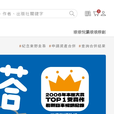
0
琅琅悅讀
琅琅原創
紀念東野圭吾
申請資產合併
查詢合併結果