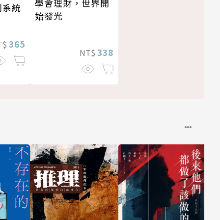
學會理財，世界開
利系統
始發光
365
T$
338
NT$