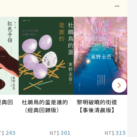
黎明破曉的街道
經典回
杜鵑鳥的蛋是誰的
【事後清晨版】
（經典回歸版）
315
245
301
NT$
T$
NT$