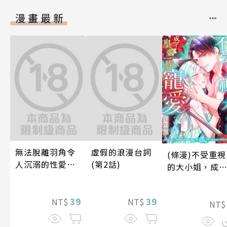
漫畫最新
無法脫離羽角令
虛假的浪漫台詞
(條漫)不受重視
人沉溺的性愛～
(第2話)
的大小姐，成
與契合度最高的
皇帝一族寵愛
後輩度過香汗淋
照顧人(第3話)
漓的夜晚(第7話)
39
39
NT$
NT$
NT