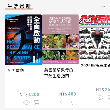
生活最新
2026摩托車年
美國藥草教母的
全面啟動
草藥生活指南
（二版）
2
NT$
489
NT$
1200
NT$