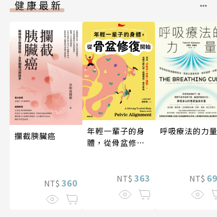
健康最新
年輕一輩子的身
呼吸療法的力
攔截胰臟癌
體，從骨盆修復
開始：透過「呼
吸法×伸展×運
動」，遠離小腹
363
6
NT$
NT$
360
NT$
凸出、肩頸僵
硬、慢性疼痛