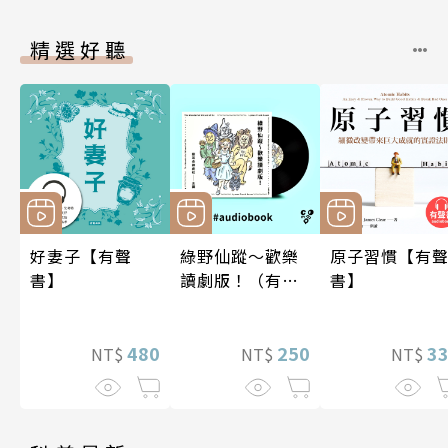
精選好聽
好妻子【有聲
綠野仙蹤～歡樂
原子習慣【有
書】
讀劇版！（有聲
書】
書）
480
250
3
NT$
NT$
NT$