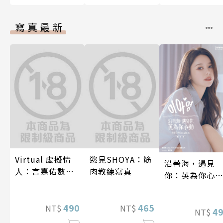
寫真最新
Virtual 虛擬情
慾見SHOYA：筋
沿著海，遇見
人：言嘉佑數位
肉教練寫真
你：英為你心
寫真
李雅英1st台灣
性紙上電影系
490
465
NT$
NT$
數位版
4
NT$