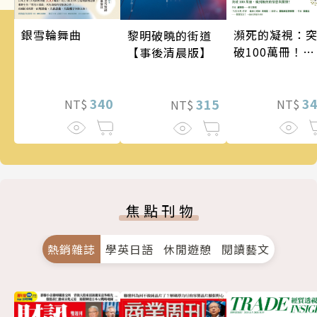
銀雪輪舞曲
瀕死的凝視：
黎明破曉的街道
破100萬冊！這
【事後清晨版】
次的東野圭吾
惡劣！瘋到極
340
的情慾與驚悚
3
315
NT$
NT$
NT$
焦點刊物
熱銷雜誌
學英日語
休閒遊憩
閱讀藝文