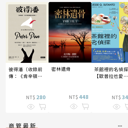
密林遺骨
彼得潘（收錄前
茶館裡的名偵
傳：《肯辛頓花
【歐普拉也愛
園裡的彼得
引爆國際說書
潘》）
紅數十萬則好
448
280
《茶館裡的嫌
3
NT$
NT$
NT$
人》續作】
商管最新