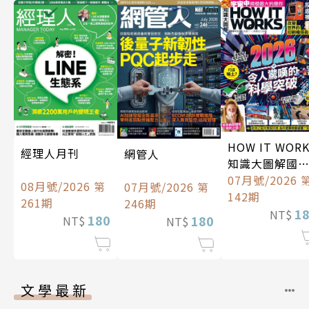
HOW IT WOR
經理人月刊
網管人
知識大圖解國
中文版
07月號/2026 
08月號/2026 第
07月號/2026 第
142期
261期
246期
1
NT$
180
180
NT$
NT$
文學最新