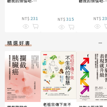
聽我的煩惱吧-假
聽我的煩惱吧-
期挑戰
現自我
231
2
NT$
NT$
315
NT$
精選好書
老祖宗傳下來不