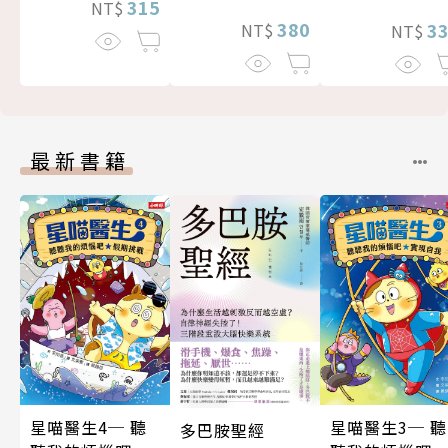
315
NT$
380
3
NT$
NT$
最新書籍
星喵醫生4─ 聽
星喵醫生3─ 聽
多巴胺聖經