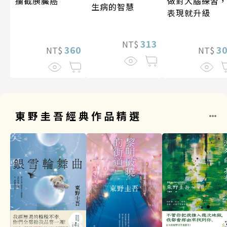
攔截胰臟癌
做對大腦練習
生病的智慧
表現就升級
313
NT$
360
3
NT$
NT$
東野圭吾經典作品精選