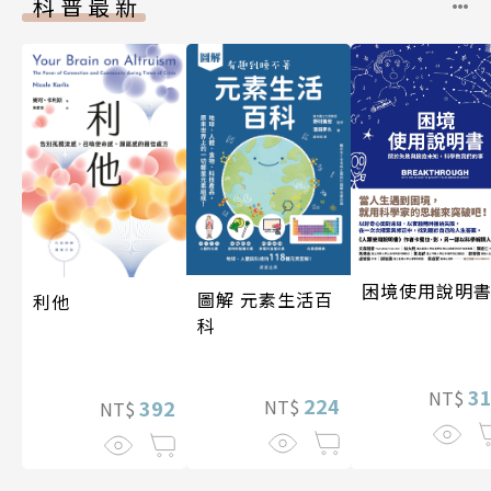
科普最新
困境使用說明
圖解 元素生活百
利他
科
3
NT$
224
392
NT$
NT$