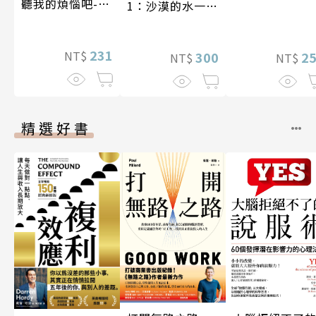
聽我的煩惱吧-實
1：沙漠的水一瓶
現自我
一千元？看懂商
業經營的16個模
231
NT$
式
300
2
NT$
NT$
精選好書