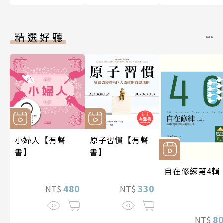
精選好聽
小婦人【有聲
原子習慣【有聲
書】
書】
自在修練第4輯
480
330
NT$
NT$
8
NT$