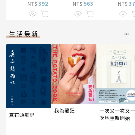
392
3
563
NT$
NT$
NT$
生活最新
我為薯狂
一次又一次又
真石頭雜記
次地重新開始