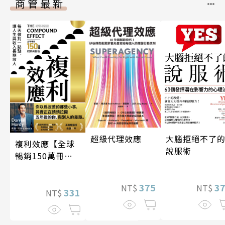
商管最新
超級代理效應
大腦拒絕不了
複利效應【全球
說服術
暢銷150萬冊・
經典新修版】
375
3
NT$
NT$
331
NT$