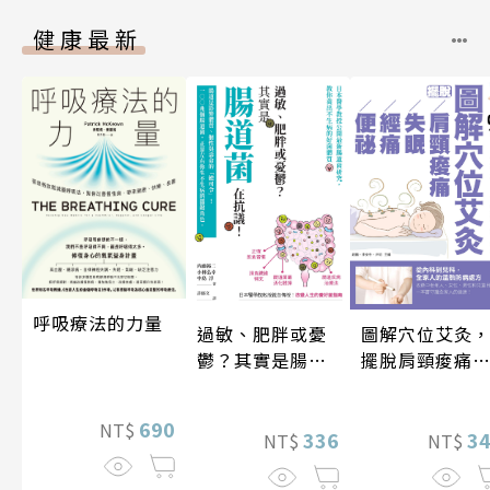
健康最新
呼吸療法的力量
圖解穴位艾灸
過敏、肥胖或憂
擺脫肩頸痠痛
鬱？其實是腸道
失眠、經痛和
菌在抗議！
祕
690
NT$
3
336
NT$
NT$