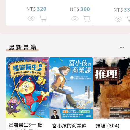
320
300
NT$
3
NT$
NT$
最新書籍
星喵醫生3─ 聽
富小孩的商業課
推理 (304)