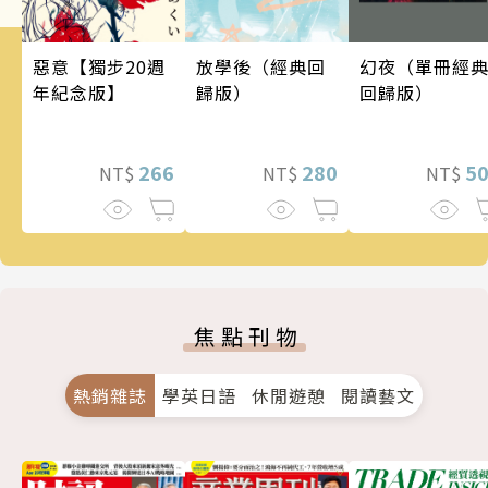
幻夜（單冊經
惡意【獨步20週
放學後（經典回
回歸版）
年紀念版】
歸版）
5
266
280
NT$
NT$
NT$
焦點刊物
熱銷雜誌
學英日語
休閒遊憩
閱讀藝文