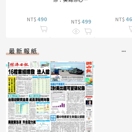
特別版）
李雅英1st台灣感
性紙上電影系列
490
4
NT$
NT$
數位版
499
NT$
最新報紙