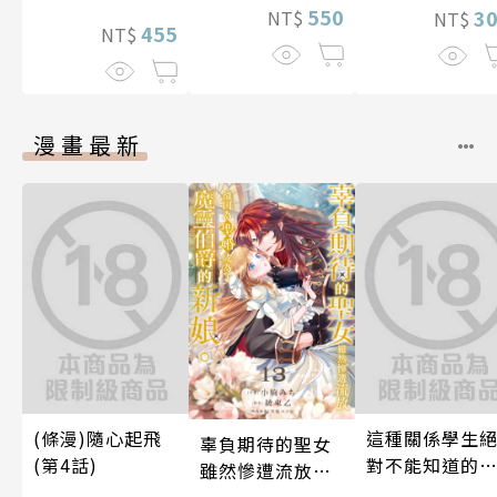
550
3
NT$
NT$
455
NT$
漫畫最新
(條漫)隨心起飛
這種關係學生
辜負期待的聖女
(第4話)
對不能知道的
雖然慘遭流放，
唷！～作夢也