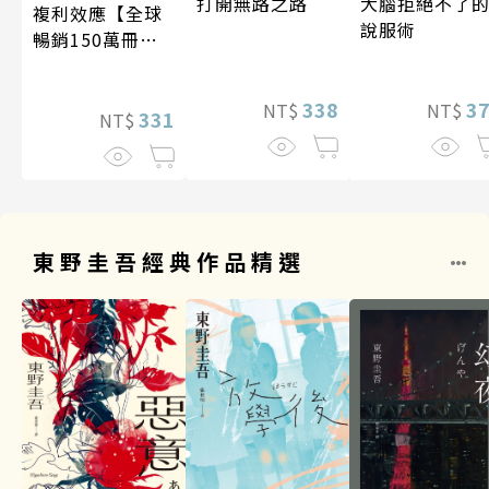
打開無路之路
大腦拒絕不了
複利效應【全球
說服術
暢銷150萬冊・
經典新修版】
338
3
NT$
NT$
331
NT$
東野圭吾經典作品精選