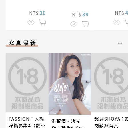
卻因為聖婚成為
想到天差地遠
了魔靈伯爵的新
20
兩人是甜蜜的
NT$
NT$
娘。(第13話)
39
NT$
在進行式～ 05
寫真最新
PASSION：人態
慾見SHOYA：
沿著海，遇見
好攝影集4（數位
肉教練寫真
你：英為你心動