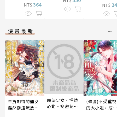
550
NT$
364
2
NT$
NT$
漫畫最新
魔法少女・怦然
辜負期待的聖女
(條漫)不受重視
心動・祕密花招
雖然慘遭流放，
的大小姐，成
(第3話)
卻因為聖婚成為
皇帝一族寵愛