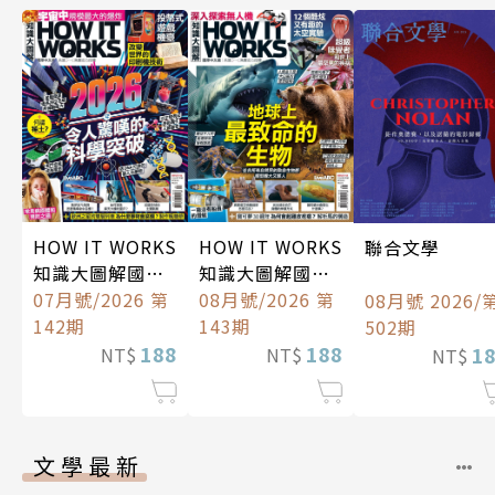
HOW IT WORKS
HOW IT WORKS
聯合文學
知識大圖解國際
知識大圖解國際
中文版
07月號/2026 第
中文版
08月號/2026 第
08月號 2026/
142期
143期
502期
188
188
1
NT$
NT$
NT$
文學最新