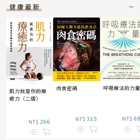
健康最新
呼吸療法的力
肉食密碼
肌力就是你的療
癒力（二版）
6
315
NT$
NT$
266
NT$