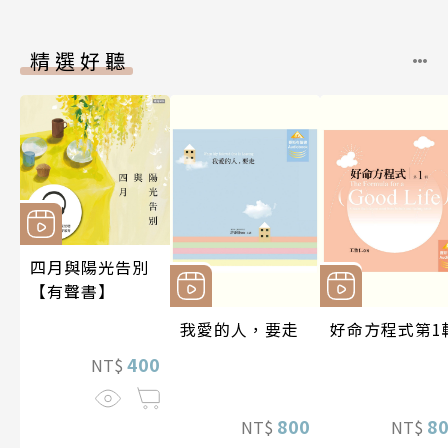
精選好聽
四月與陽光告別
【有聲書】
我愛的人，要走
好命方程式第1
400
NT$
800
8
NT$
NT$