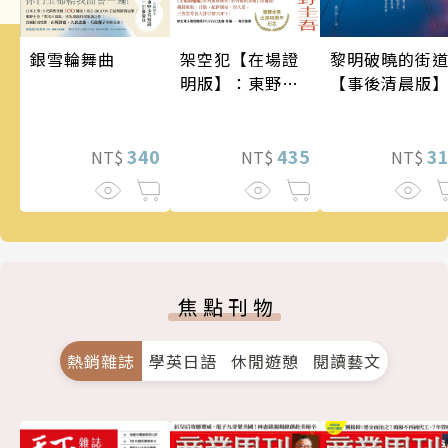
銀雪輪舞曲
架空犯【在場證
黎明破曉的街
明版】：東野圭
【事後清晨版
吾出道40週年紀
念！《天鵝與蝙
340
蝠》系列重磅新
435
3
NT$
NT$
NT$
作！
焦點刊物
熱銷雜誌
學英日語
休閒遊憩
閱讀藝文