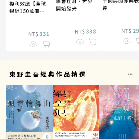
不詞窮的即興
學會理財，世界
複利效應【全球
達
開始發光
暢銷150萬冊・
經典新修版】
2
338
NT$
NT$
331
NT$
東野圭吾經典作品精選