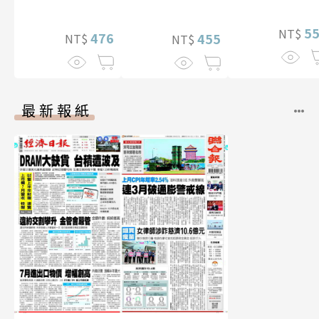
真【數位典藏豪
華增量版】
5
NT$
476
455
NT$
NT$
最新報紙