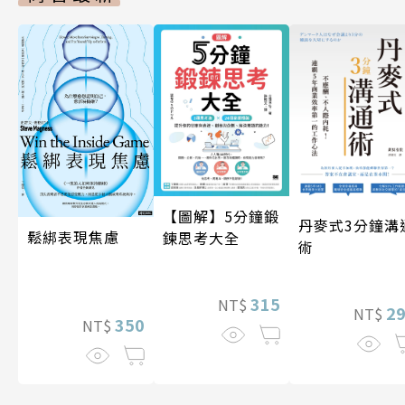
【圖解】5分鐘鍛
丹麥式3分鐘溝
鬆綁表現焦慮
鍊思考大全
術
315
NT$
2
NT$
350
NT$