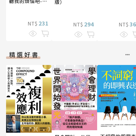
聽我的煩惱吧-假
版）
期挑戰
231
NT$
294
3
NT$
NT$
精選好書