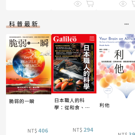
科普最新
日本職人的科
脆弱的一瞬
利他
學：從和食、清
酒到名刀，用科
學揭開日本職人
技藝的祕密 人人
294
NT$
406
NT$
3
NT$