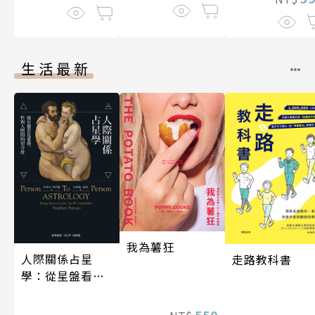
伽利略45
生活最新
我為薯狂
人際關係占星
走路教科書
學：從星盤看見
愛情、性與人際
間的契合度