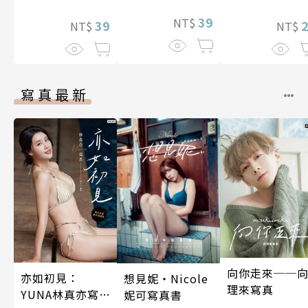
了魔靈伯爵的新
照顧人(第4話)
39
NT$
娘。(第13話)
39
NT$
NT$
寫真最新
向你走來──
亦如初見：
想見妮‧Nicole
理來寫真
YUNA林真亦寫
妮可寫真書