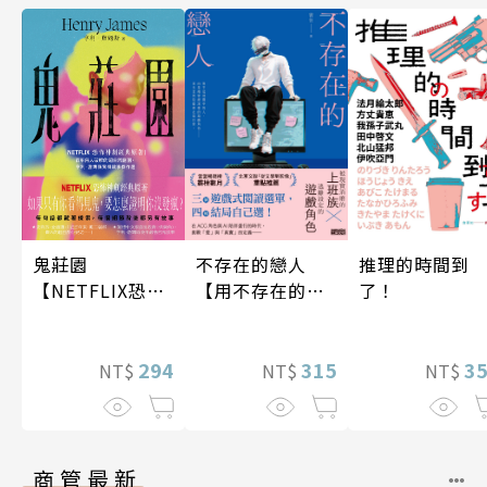
不存在的戀人
鬼莊園
推理的時間到
【用不存在的
【NETFLIX恐怖
了！
愛，治癒存在的
神劇經典原著】
孤獨】
315
294
3
NT$
NT$
NT$
商管最新