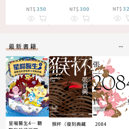
3
300
350
NT$
NT$
NT$
最新書籍
星喵醫生4─ 聽
猴杯（復刻典藏
2084