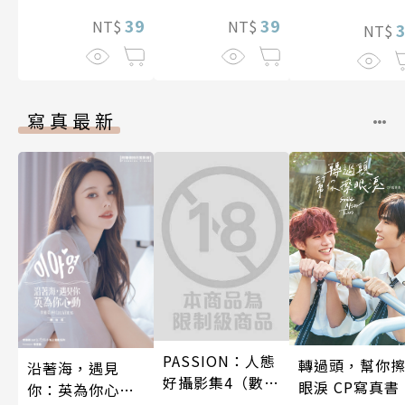
後輩度過香汗淋
漓的夜晚(第7話)
39
39
NT$
NT$
NT$
寫真最新
PASSION：人態
轉過頭，幫你
沿著海，遇見
好攝影集4（數位
眼淚 CP寫真書
你：英為你心動
特別版）