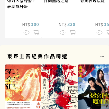
做對大腦練習，
打開無路之路
鬆綁表現焦慮
表現就升級
300
338
3
NT$
NT$
NT$
東野圭吾經典作品精選