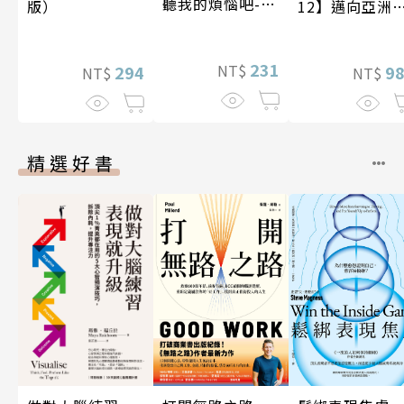
聽我的煩惱吧-假
版）
12】邁向亞洲
期挑戰
紀〔20—21世
紀〕
231
NT$
294
9
NT$
NT$
精選好書