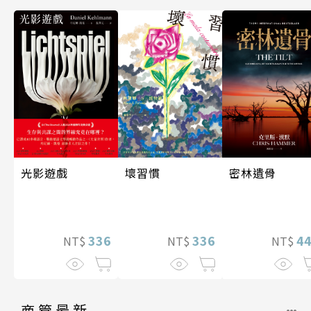
光影遊戲
密林遺骨
壞習慣
336
4
336
NT$
NT$
NT$
商管最新