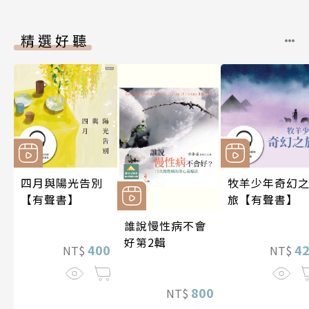
精選好聽
四月與陽光告別
牧羊少年奇幻
【有聲書】
旅【有聲書】
誰說慢性病不會
好第2輯
400
4
NT$
NT$
800
NT$