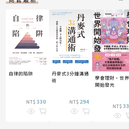
自律的陷阱
丹麥式3分鐘溝通
學會理財，世
術
開始發光
330
294
NT$
NT$
3
NT$