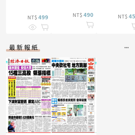
李雅英1st台灣感
性紙上電影系列
490
NT$
4
NT$
數位版
499
NT$
最新報紙