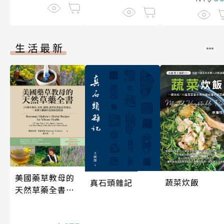
生活最新
美國藥草教母的
蔬菜炊飯
真石頭雜記
天然草藥全書
（二版）