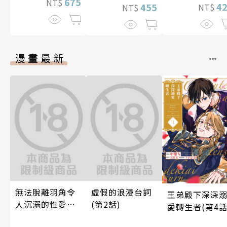
675
NT$
4
455
NT$
NT$
漫畫最新
無法脫離羽角令
虛假的浪漫台詞
王弟殿下深深
人沉溺的性愛～
(第2話)
愛轉生者(第4話
與契合度最高的