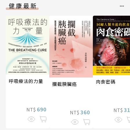
健康最新
呼吸療法的力量
肉食密碼
攔截胰臟癌
690
3
NT$
NT$
360
NT$