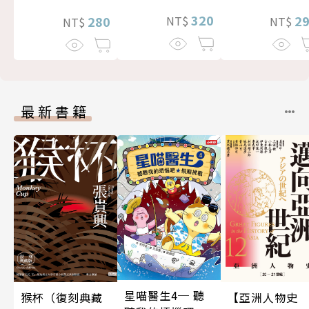
320
2
280
NT$
NT$
NT$
最新書籍
星喵醫生4─ 聽
猴杯（復刻典藏
【亞洲人物史