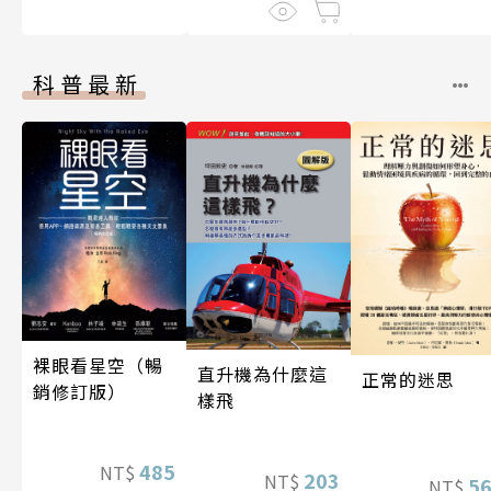
科普最新
裸眼看星空（暢
直升機為什麼這
正常的迷思
銷修訂版）
樣飛
485
NT$
203
NT$
5
NT$