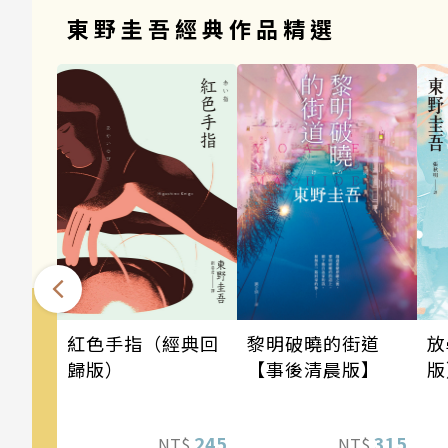
東野圭吾經典作品精選
黎明破曉的街道
紅色手指（經典回
放
【事後清晨版】
歸版）
版
315
245
NT$
NT$