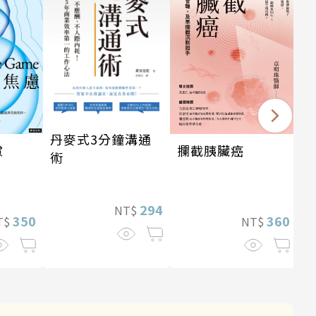
丹麥式3分鐘溝通
攔截胰臟癌
慮
術
294
NT$
360
350
NT$
T$