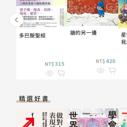
牆的另一邊
星
多巴胺聖經
我
我
420
NT$
315
NT$
精選好書