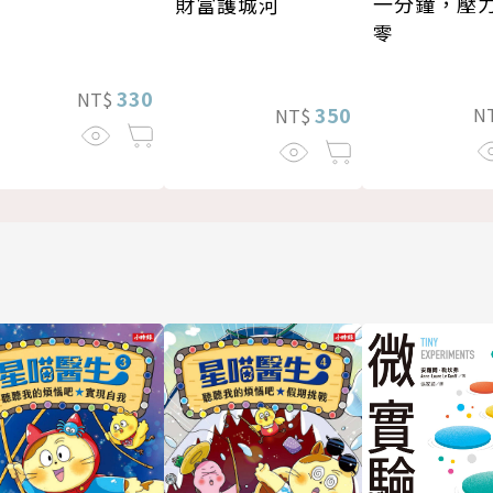
一分鐘，壓
財富護城河
零
330
NT$
350
N
NT$