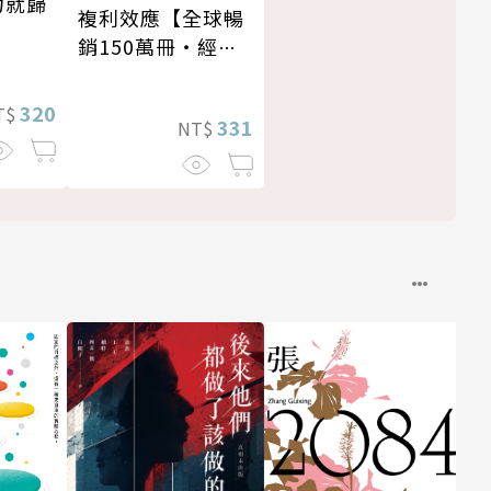
力就歸
複利效應【全球暢
銷150萬冊・經典
新修版】
320
T$
331
NT$