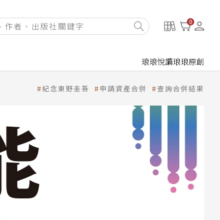
0
琅琅悅讀
琅琅原創
紀念東野圭吾
申請資產合併
查詢合併結果