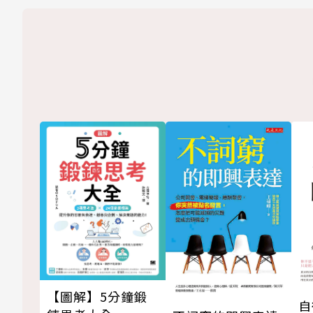
【圖解】5分鐘鍛
自