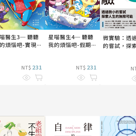
喵醫生3─ 聽聽
星喵醫生4─ 聽聽
微實驗：透
的煩惱吧-實現自
我的煩惱吧-假期挑
的嘗試，探
戰
的無限可能
231
231
NT$
NT$
N