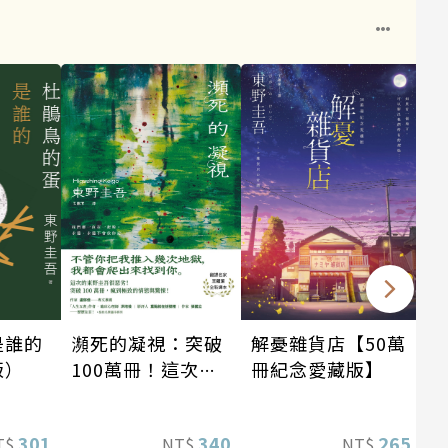
瀕死的凝視：突破
解憂雜貨店【50萬
是誰的
100萬冊！這次的
冊紀念愛藏版】
版）
東野圭吾很惡劣！
瘋到極致的情慾與
340
265
301
NT$
NT$
T$
驚悚！