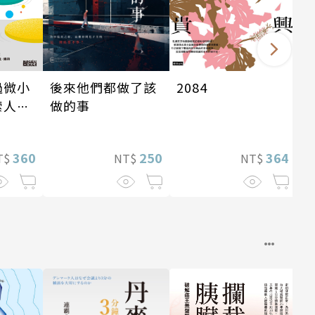
後來他們都做了該
過微小
2084
做的事
索人生
250
360
364
NT$
T$
NT$