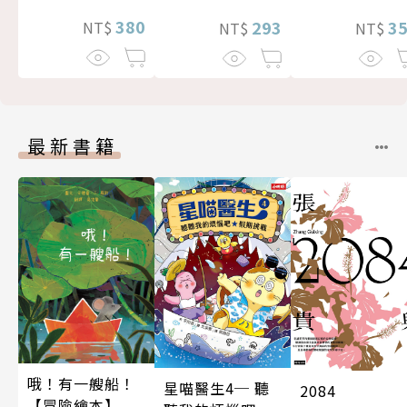
380
293
3
NT$
NT$
NT$
最新書籍
哦！有一艘船！
星喵醫生4─ 聽
2084
【冒險繪本】