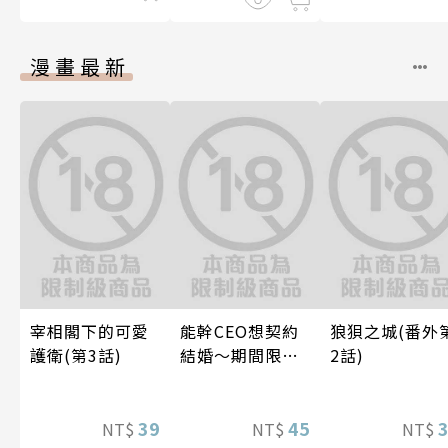
漫畫最新
宰相閣下的可愛
能幹CEO想契約
狼狽之城(番外
護衛(第3話)
結婚～期間限定
2話)
夢幻老公～ 06
39
45
NT$
NT$
NT$