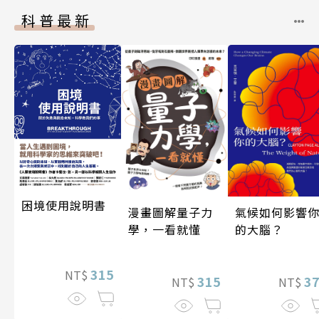
科普最新
困境使用說明書
漫畫圖解量子力
氣候如何影響
學，一看就懂
的大腦？
315
NT$
315
3
NT$
NT$