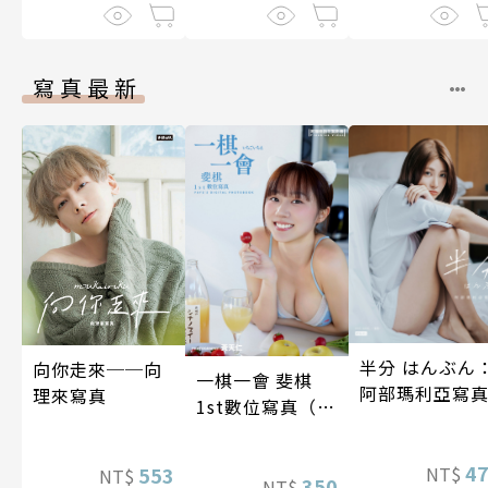
寫真最新
半分 はんぶん
向你走來──向
一棋一會 斐棋
阿部瑪利亞寫
理來寫真
1st數位寫真（含
影音）
4
NT$
553
NT$
350
NT$