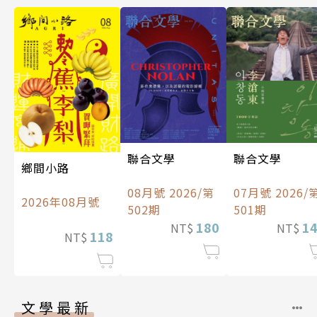
聯合文學
聯合文學
鄉間小路
08月號 2026/第
07月號 2026/
2026年08月號
502期
501期
180
1
NT$
NT$
118
NT$
文學最新