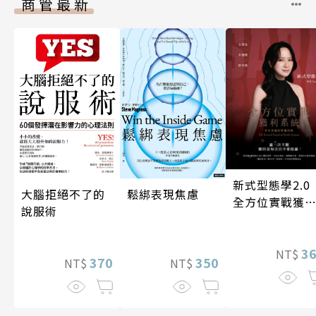
商管最新
新式型態學2.
大腦拒絕不了的
鬆綁表現焦慮
全方位實戰獲
說服術
系統
3
NT$
370
350
NT$
NT$