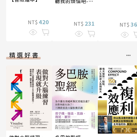
聽我的煩惱吧-假
期挑戰
420
NT$
231
NT$
3
NT$
精選好書