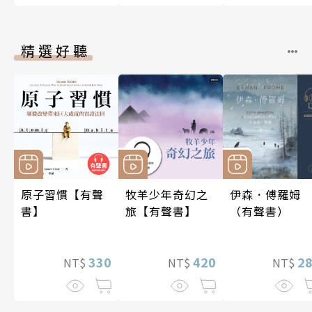
精選好聽
原子習慣【有聲
牧羊少年奇幻之
伊森．傅羅姆
書】
旅【有聲書】
（有聲書）
330
420
2
NT$
NT$
NT$