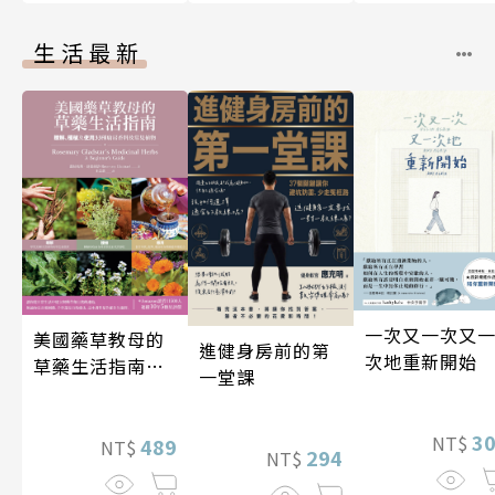
生活最新
一次又一次又
美國藥草教母的
進健身房前的第
次地重新開始
草藥生活指南
一堂課
（二版）
3
NT$
489
NT$
294
NT$