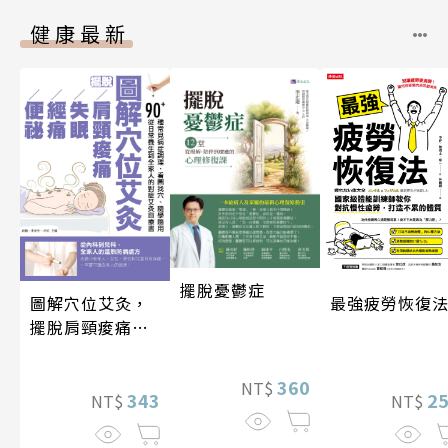
健康最新
擺脫憂鬱症
圖解穴位艾灸，
最強疲勞恢復
擺脫肩頸痠痛、
失眠、經痛和便
祕
360
NT$
343
2
NT$
NT$