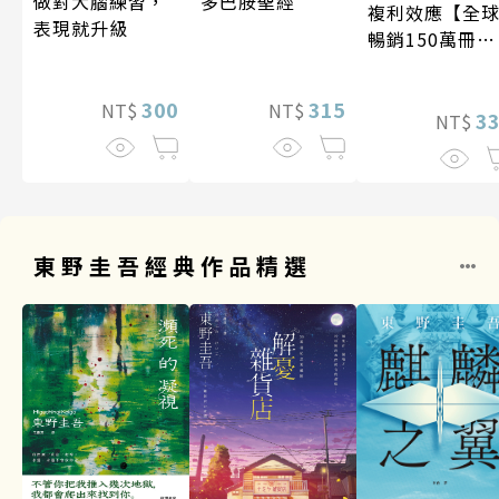
做對大腦練習，
多巴胺聖經
複利效應【全
表現就升級
暢銷150萬冊・
經典新修版】
300
315
NT$
NT$
3
NT$
東野圭吾經典作品精選