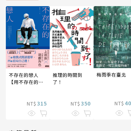
梅雨季在臺北
不存在的戀人
推理的時間到
【用不存在的
了！
愛，治癒存在的
孤獨】
4
315
350
NT$
NT$
NT$