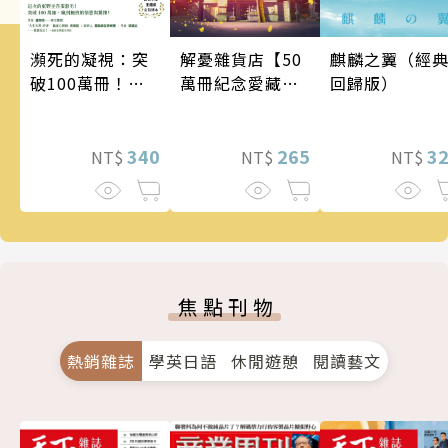
瀕死的凝視：突
麒麟之翼（經
解憂雜貨店【50
破100萬冊！這
回歸版）
萬冊紀念愛藏
次的東野圭吾很
版】
惡劣！瘋到極致
的情慾與驚悚！
340
3
265
NT$
NT$
NT$
焦點刊物
熱銷雜誌
學英日語
休閒遊憩
閱讀藝文