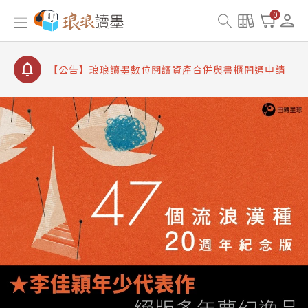
【公告】8/10、8/13 行動網路降速演練提醒
0
【公告】琅琅讀墨數位閱讀資產合併與書櫃開通申請
【公告】琅琅讀墨書櫃開通常見問題
【公告】琅琅讀墨 3 分鐘完成書櫃開通與資產合併申
請圖文教學
【公告】琅琅書店服務升級重要說明及資產合併結果
查詢
【公告】8/10、8/13 行動網路降速演練提醒