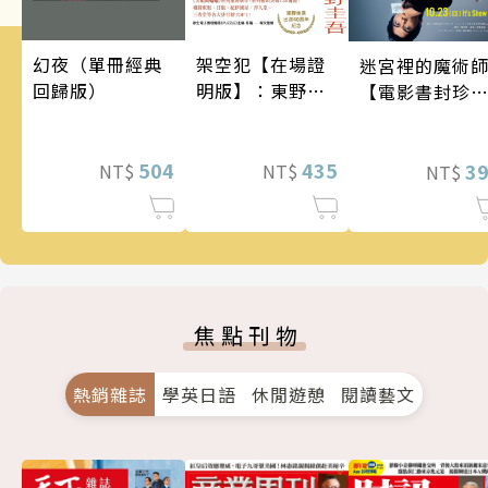
架空犯【在場證
幻夜（單冊經典
迷宮裡的魔術
明版】：東野圭
回歸版）
【電影書封珍
吾出道40週年紀
版】
念！《天鵝與蝙
蝠》系列重磅新
435
504
3
NT$
NT$
NT$
作！
焦點刊物
熱銷雜誌
學英日語
休閒遊憩
閱讀藝文