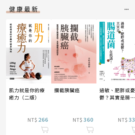
健康最新
攔截胰臟癌
肌力就是你的療
過敏、肥胖或
癒力（二版）
鬱？其實是腸
菌在抗議！
360
266
3
NT$
NT$
NT$