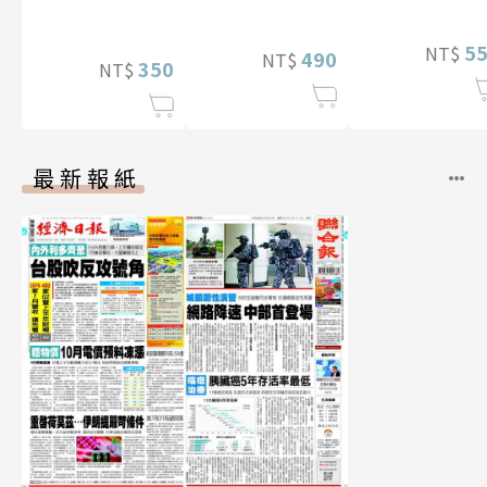
寫真
（含影音）
5
NT$
490
NT$
350
NT$
最新報紙