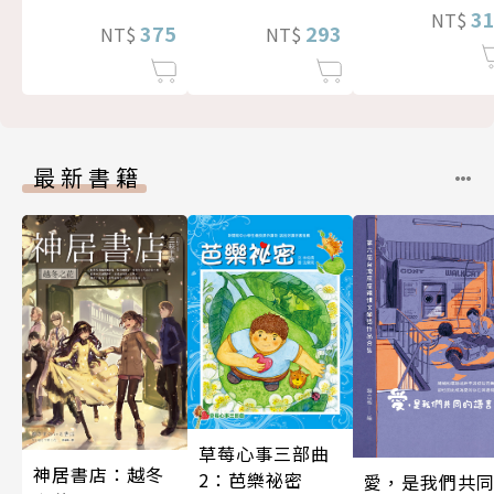
3
NT$
375
293
NT$
NT$
最新書籍
草莓心事三部曲
神居書店：越冬
2：芭樂祕密
愛，是我們共