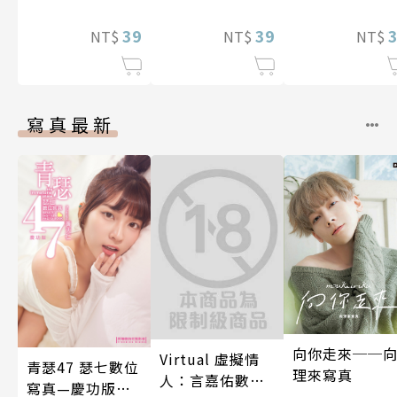
裝巨乳♀與痴漢
癢快吻我…(第17
裝巨乳♀與痴
滿人電車(第11
39
話)
39
滿人電車(第18
NT$
NT$
NT$
話)
話)
寫真最新
向你走來──
Virtual 虛擬情
青瑟47 瑟七數位
理來寫真
人：言嘉佑數位
寫真—慶功版