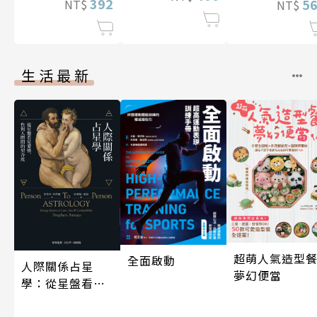
392
5
NT$
NT$
生活最新
超萌人氣造型餐
全面啟動
人際關係占星
夢幻便當
學：從星盤看見
愛情、性與人際