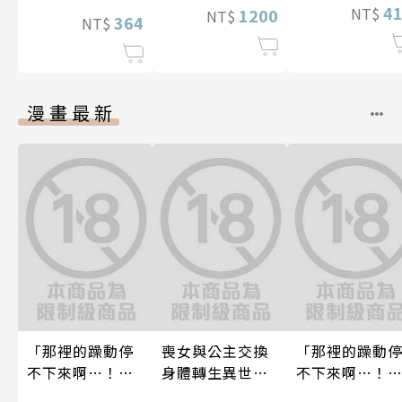
間的契合度
4
NT$
1200
NT$
364
NT$
漫畫最新
「那裡的躁動停
喪女與公主交換
「那裡的躁動
不下來啊…！」
身體轉生異世界
不下來啊…！
穿幫就慘了!?男
跟王子愛到心好
穿幫就慘了!?男