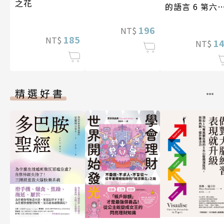
之花
的語言 6 第六
台灣房屋親情
196
學獎作品合集
NT$
185
NT$
1
NT$
精選好書