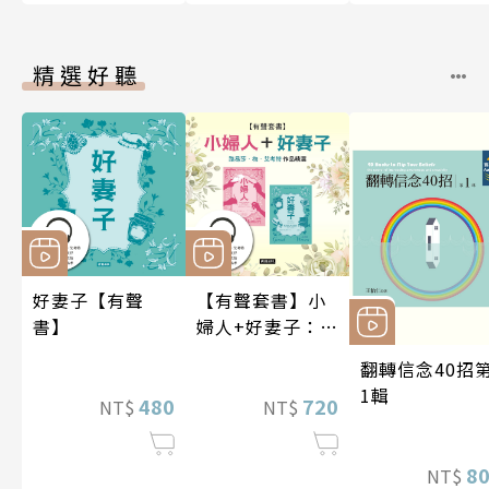
精選好聽
好妻子【有聲
【有聲套書】小
書】
婦人+好妻子：路
易莎．梅．艾考
翻轉信念40招
特作品精選
1輯
480
720
NT$
NT$
8
NT$