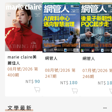
marie claire美
網管人
網管人
麗佳人
08月號/2026 第
08月號/2026 第
07月號/2026 
400期
247期
246期
90
NT$
180
1
NT$
NT$
文學最新