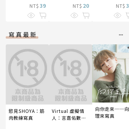
39
20
NT$
NT$
NT$
寫真最新
向你走來──
慾見SHOYA：筋
Virtual 虛擬情
理來寫真
肉教練寫真
人：言嘉佑數位
寫真