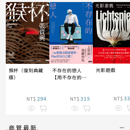
光影遊戲
不存在的戀人
猴杯（復刻典藏
【用不存在的
版）
愛，治癒存在的
孤獨】
3
315
294
NT$
NT$
NT$
商管最新