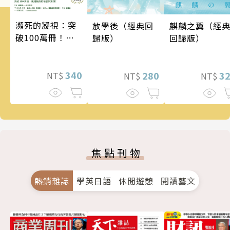
瀕死的凝視：突
麒麟之翼（經
放學後（經典回
破100萬冊！這
回歸版）
歸版）
次的東野圭吾很
惡劣！瘋到極致
的情慾與驚悚！
340
3
280
NT$
NT$
NT$
焦點刊物
熱銷雜誌
學英日語
休閒遊憩
閱讀藝文