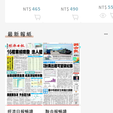
5
NT$
465
490
NT$
NT$
最新報紙
經濟日報暢讀
聯合報暢讀