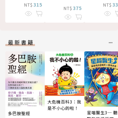
315
3
NT$
NT$
375
NT$
最新書籍
大危機百科3：我
是不小心的啦！
星喵醫生3─ 聽
多巴胺聖經