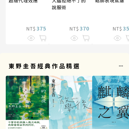
超級代理效應
大腦拒絕不了的
鬆綁表現焦慮
說服術
375
370
3
NT$
NT$
NT$
東野圭吾經典作品精選