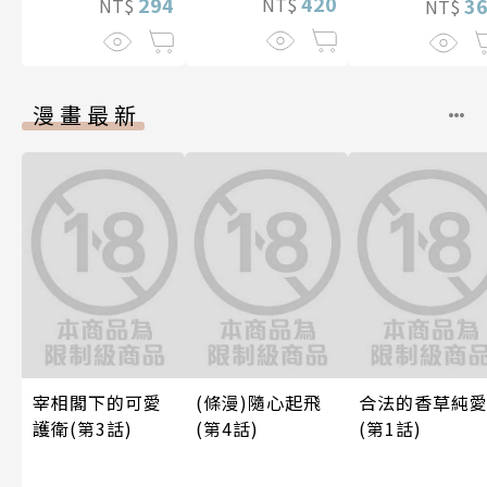
420
294
NT$
3
NT$
NT$
漫畫最新
宰相閣下的可愛
(條漫)隨心起飛
合法的香草純
護衛(第3話)
(第4話)
(第1話)