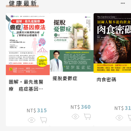
健康最新
擺脫憂鬱症
肉食密碼
圖解‧最先進醫
療 癌症基因療
法
360
NT$
3
NT$
315
NT$