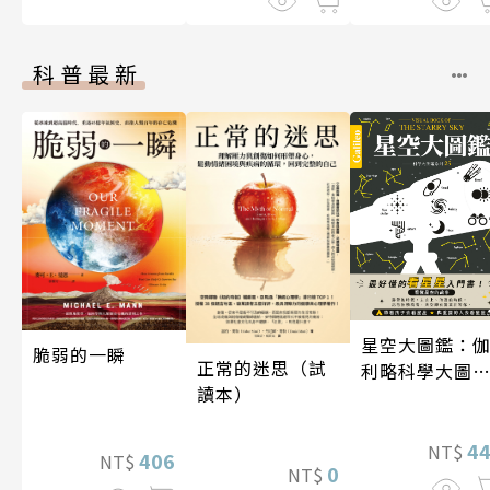
科普最新
星空大圖鑑：
脆弱的一瞬
正常的迷思（試
利略科學大圖
讀本）
25
4
NT$
406
NT$
0
NT$