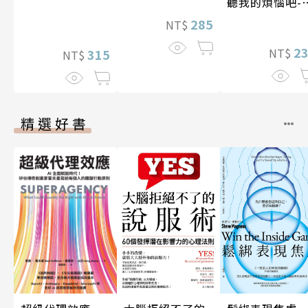
聽我的煩惱吧-
現自我
285
NT$
2
NT$
315
NT$
精選好書