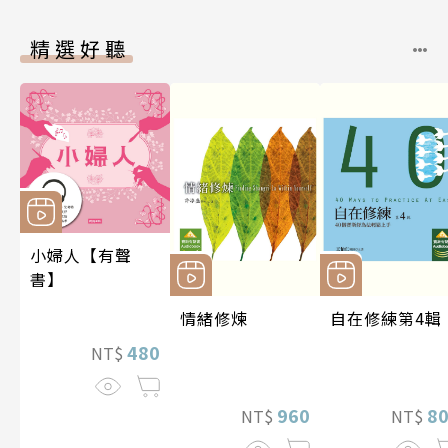
精選好聽
小婦人【有聲
書】
情緒修煉
自在修練第4輯
480
NT$
960
8
NT$
NT$