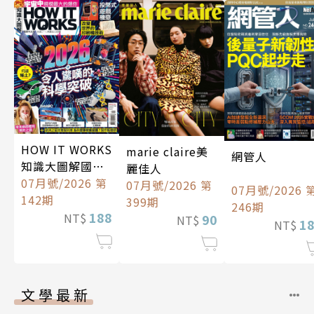
HOW IT WORKS
marie claire美
網管人
知識大圖解國際
麗佳人
中文版
07月號/2026 第
07月號/2026 第
07月號/2026 
142期
399期
246期
188
NT$
90
NT$
1
NT$
文學最新