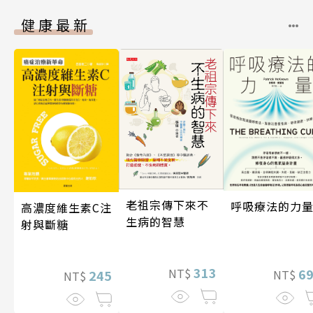
健康最新
老祖宗傳下來不
呼吸療法的力
高濃度維生素C注
生病的智慧
射與斷糖
313
6
NT$
245
NT$
NT$