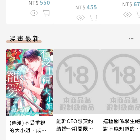
550
NT$
6
NT$
455
NT$
漫畫最新
能幹CEO想契約
這種關係學生
(條漫)不受重視
結婚～期間限定
對不能知道的
的大小姐，成了
夢幻老公～ 06
唷！～作夢也
皇帝一族寵愛的