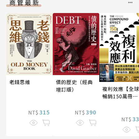
商管最新
老錢思維
債的歷史（經典
複利效應【全
增訂版）
暢銷150萬冊・
經典新修版】
315
390
NT$
NT$
3
NT$