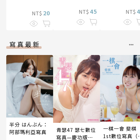
想到天差地遠
照顧人(第4話)
45
兩人是甜蜜的
NT$
NT$
20
NT$
在進行式～ 04
寫真最新
半分 はんぶん：
一棋一會 斐棋
青瑟47 瑟七數位
阿部瑪利亞寫真
1st數位寫真（
寫真—慶功版