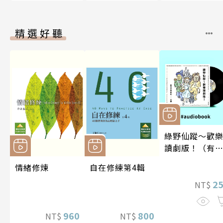
精選好聽
綠野仙蹤～歡
讀劇版！（有
書）
情緒修煉
自在修練第4輯
2
NT$
960
800
NT$
NT$