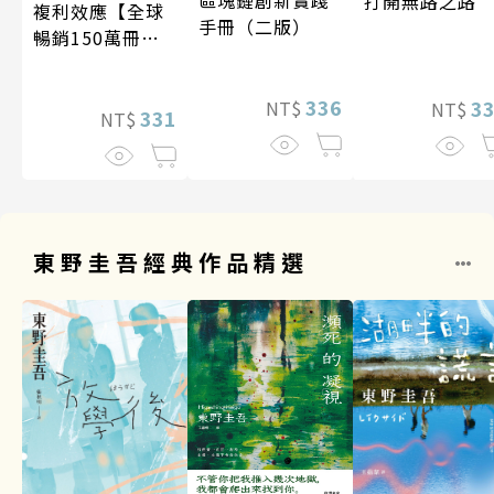
打開無路之路
複利效應【全球
手冊（二版）
暢銷150萬冊・
經典新修版】
336
3
NT$
NT$
331
NT$
東野圭吾經典作品精選