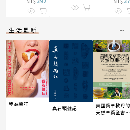
392
3
NT$
NT$
生活最新
我為薯狂
美國藥草教母
真石頭雜記
天然草藥全書
（二版）