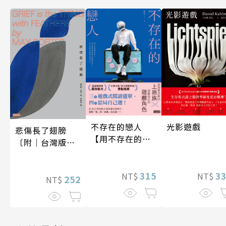
光影遊戲
不存在的戀人
悲傷長了翅膀
【用不存在的
〔附｜台灣版獨
愛，治癒存在的
家授權作者手寫
孤獨】
問候印簽〕
3
315
NT$
NT$
252
NT$