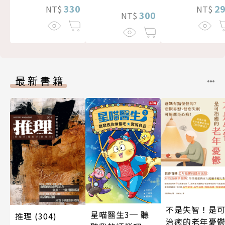
330
2
NT$
NT$
300
NT$
最新書籍
不是失智！是
星喵醫生3─ 聽
推理 (304)
治癒的老年憂