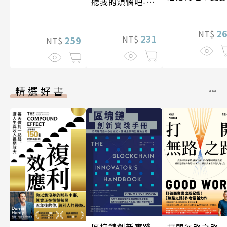
聽我的煩惱吧-實
現自我
2
NT$
231
NT$
259
NT$
精選好書
區塊鏈創新實踐