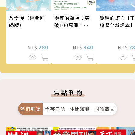
瀕死的凝視：突
湖畔的謊言【
放學後（經典回
破100萬冊！這
蘊潔全新譯本
歸版）
次的東野圭吾很
惡劣！瘋到極致
的情慾與驚悚！
340
2
280
NT$
NT$
NT$
焦點刊物
熱銷雜誌
學英日語
休閒遊憩
閱讀藝文