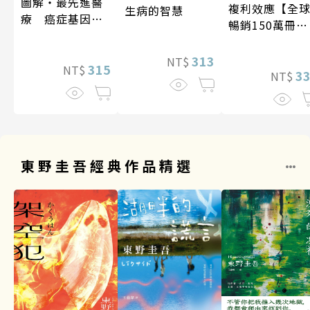
圖解‧最先進醫
複利效應【全
生病的智慧
療 癌症基因療
暢銷150萬冊・
法
經典新修版】
313
NT$
315
NT$
3
NT$
東野圭吾經典作品精選