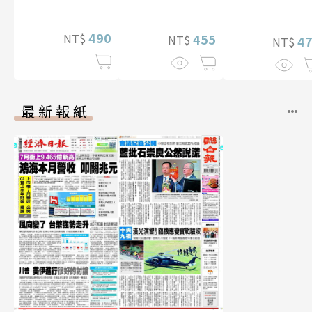
特別版）
【電子書加贈4
幅獨享福利美
490
NT$
455
NT$
照】
4
NT$
最新報紙