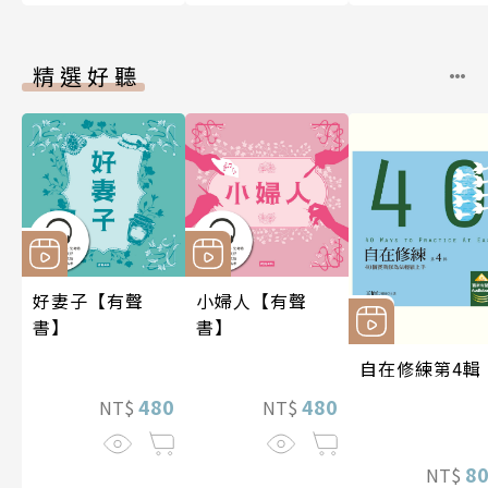
精選好聽
好妻子【有聲
小婦人【有聲
書】
書】
自在修練第4輯
480
480
NT$
NT$
8
NT$