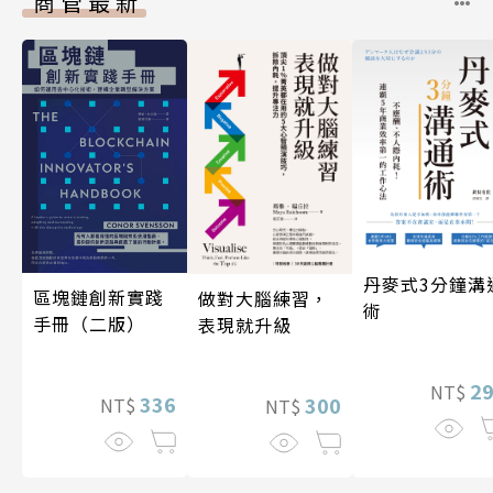
商管最新
丹麥式3分鐘溝
區塊鏈創新實踐
做對大腦練習，
術
手冊（二版）
表現就升級
2
NT$
336
300
NT$
NT$