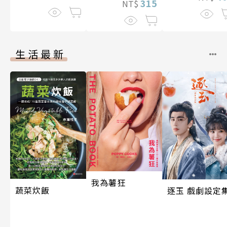
315
NT$
伽利略45
生活最新
我為薯狂
蔬菜炊飯
逐玉 戲劇設定