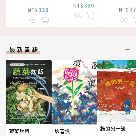
330
NT$
3
338
NT$
NT$
最新書籍
牆的另一邊
蔬菜炊飯
壞習慣