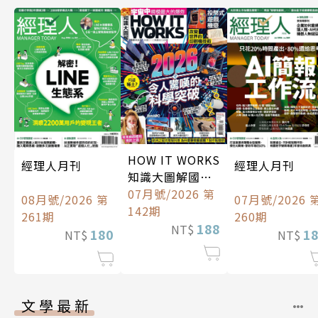
HOW IT WORKS
經理人月刊
經理人月刊
知識大圖解國際
中文版
07月號/2026 第
08月號/2026 第
07月號/2026 
142期
261期
260期
188
NT$
180
1
NT$
NT$
文學最新