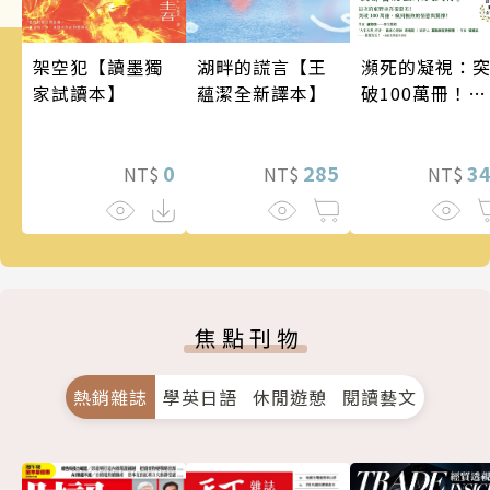
架空犯【讀墨獨
瀕死的凝視：
湖畔的謊言【王
家試讀本】
破100萬冊！這
蘊潔全新譯本】
次的東野圭吾
惡劣！瘋到極
0
的情慾與驚悚
3
285
NT$
NT$
NT$
焦點刊物
熱銷雜誌
學英日語
休閒遊憩
閱讀藝文