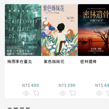
梅雨季在臺北
密林遺骨
紫色姊妹花
400
4
390
NT$
NT$
NT$