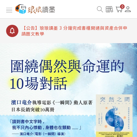
【公告】琅琅讀墨書櫃開通常見問題
0
【公告】琅琅讀墨 3 分鐘完成書櫃開通與資產合併申
請圖文教學
【公告】琅琅書店服務升級重要說明及資產合併結果
查詢
【公告】琅琅讀墨數位閱讀資產合併與書櫃開通申請