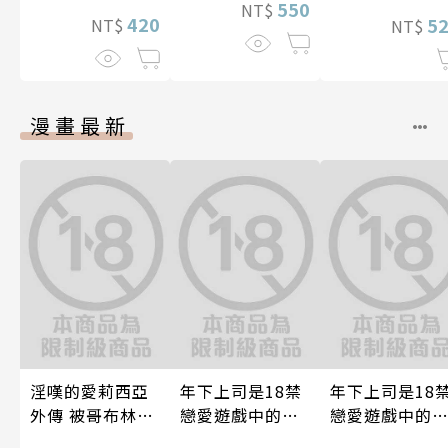
550
NT$
420
5
NT$
NT$
漫畫最新
淫嘆的愛莉西亞
年下上司是18禁
年下上司是18
外傳 被哥布林帝
戀愛遊戲中的我
戀愛遊戲中的
國淫墮的女戰士
推！？ 07
推！？ 10