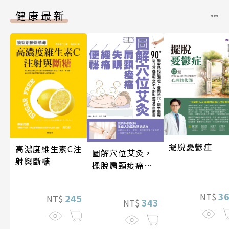
健康最新
擺脫憂鬱症
高濃度維生素C注
圖解穴位艾灸，
射與斷糖
擺脫肩頸痠痛、
失眠、經痛和便
祕
3
NT$
245
NT$
343
NT$