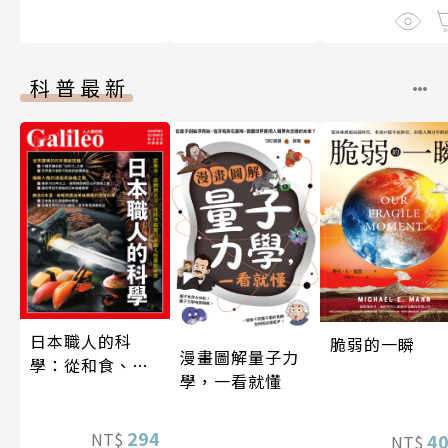
科普最新
日本職人的科
脆弱的一瞬
漫畫圖解量子力
學：從和食、清
學，一看就懂
酒到名刀，用科
學揭開日本職人
技藝的祕密 人人
294
NT$
4
NT$