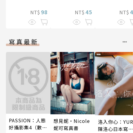
(全)
98
45
NT$
NT$
NT$
寫真最新
PASSION：人態
想見妮‧Nicole
洛入你心：YUR
好攝影集4（數位
妮可寫真書
陳洛心日本寫