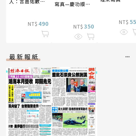
人：言嘉佑數位
寫真—慶功版
寫真
（含影音）
5
NT$
490
NT$
350
NT$
最新報紙