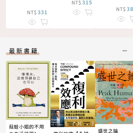
315
NT$
3
NT$
331
NT$
最新書籍
菇蛙小姐的不用
盛世之鑰