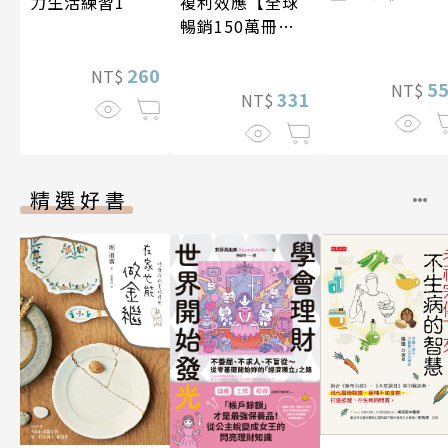
複利效應【全球
力生活練習1
暢銷150萬冊・
經典新修版】
260
NT$
5
NT$
331
NT$
精選好書