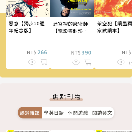
架空犯【讀墨
惡意【獨步20週
迷宮裡的魔術師
家試讀本】
年紀念版】
【電影書封珍藏
版】
266
390
NT
NT$
NT$
焦點刊物
熱銷雜誌
學英日語
休閒遊憩
閱讀藝文