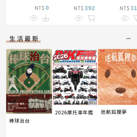
0
392
3
NT$
NT$
NT$
生活最新
迷航狐狸夢
2026摩托車年鑑
棒球治台