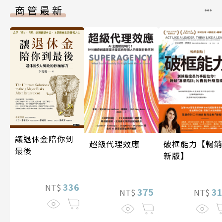
商管最新
讓退休金陪你到
超級代理效應
破框能力【暢
最後
新版】
336
NT$
375
3
NT$
NT$