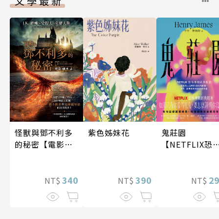
文學最新
怪獸與鄧不利多
紫色姊妹花
鬼莊園
的秘密【電影劇
【NETFLIX恐
本書】
神劇經典原著
340
390
2
NT$
NT$
NT$