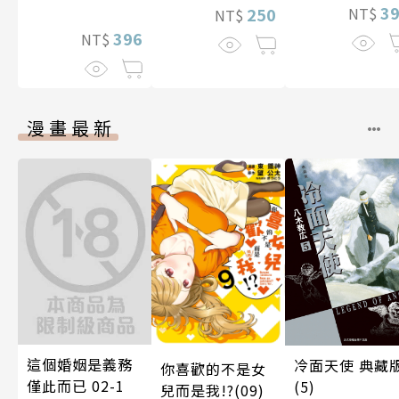
3
NT$
250
NT$
396
NT$
漫畫最新
這個婚姻是義務
冷面天使 典藏
你喜歡的不是女
僅此而已 02-1
(5)
兒而是我!?(09)