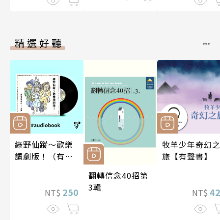
精選好聽
綠野仙蹤～歡樂
牧羊少年奇幻
讀劇版！（有聲
旅【有聲書】
書）
翻轉信念40招第
3輯
250
4
NT$
NT$