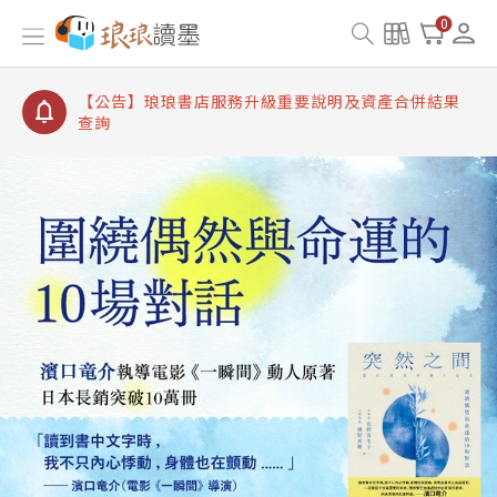
【公告】琅琅讀墨書櫃開通常見問題
0
【公告】琅琅讀墨 3 分鐘完成書櫃開通與資產合併申
請圖文教學
【公告】琅琅書店服務升級重要說明及資產合併結果
查詢
【公告】琅琅讀墨數位閱讀資產合併與書櫃開通申請