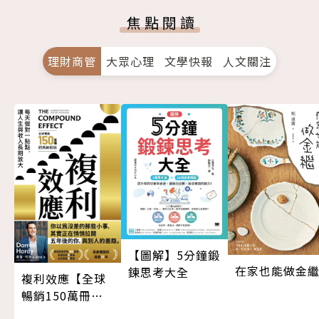
焦點閱讀
理財商管
大眾心理
文學快報
人文關注
【圖解】5分鐘鍛
在家也能做金
鍊思考大全
複利效應【全球
暢銷150萬冊・
經典新修版】