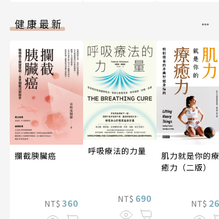
健康最新
呼吸療法的力量
攔截胰臟癌
肌力就是你的
癒力（二版）
690
NT$
360
2
NT$
NT$