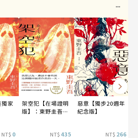
墨獨家
架空犯【在場證明
惡意【獨步20週年
版】：東野圭吾出
紀念版】
道40週年紀念！
《天鵝與蝙蝠》系
0
435
266
NT$
NT$
NT$
列重磅新作！