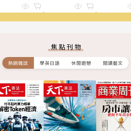
焦點刊物
熱銷雜誌
學英日語
休閒遊憩
閱讀藝文