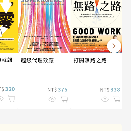
力就歸
超級代理效應
打開無路之路
320
375
338
T$
NT$
NT$