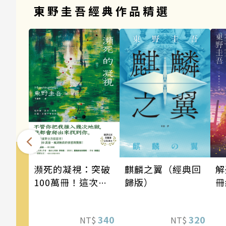
東野圭吾經典作品精選
瀕死的凝視：突破
麒麟之翼（經典回
解
100萬冊！這次的
歸版）
冊
東野圭吾很惡劣！
瘋到極致的情慾與
340
320
NT$
NT$
驚悚！