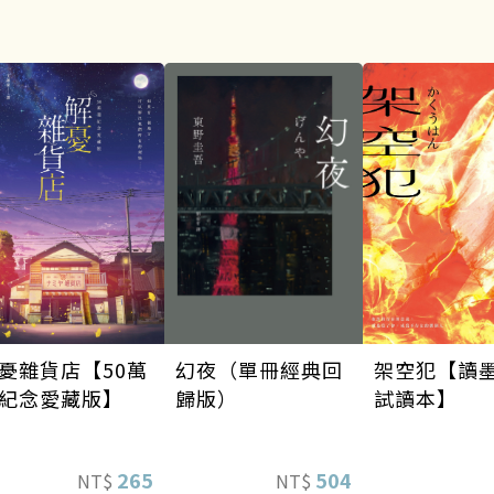
架空犯【讀
幻夜（單冊經典回
憂雜貨店【50萬
試讀本】
歸版）
紀念愛藏版】
504
265
NT$
NT$