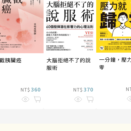
一分鐘，壓
截胰臟癌
大腦拒絕不了的說
零
服術
360
370
N
NT$
NT$