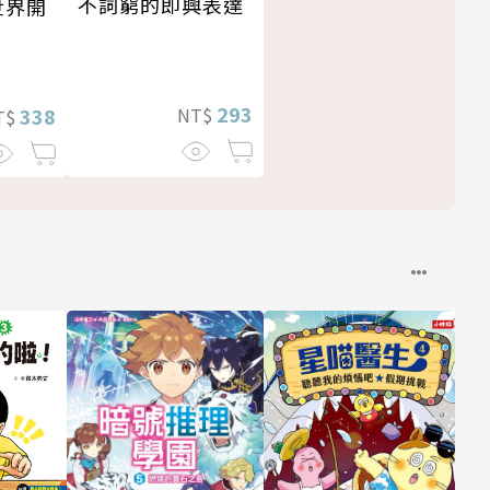
不詞窮的即興表達
世界開
293
NT$
338
T$