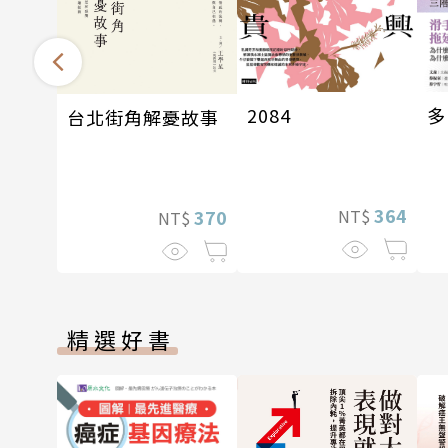
多
2084
台北街角解憂故事
364
370
NT$
NT$
精選好書