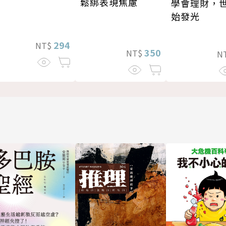
鬆綁表現焦慮
學會理財，
始發光
294
NT$
350
NT$
N