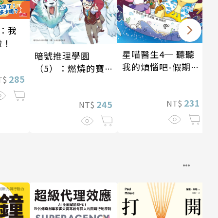
：我
啦！
星喵醫生4─ 聽聽
暗號推理學園
我的煩惱吧-假期挑
（5）：燃燒的寶
285
戰
T$
石島
231
NT$
245
NT$