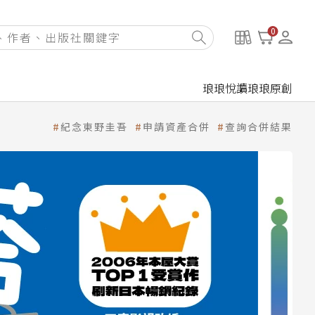
0
琅琅悅讀
琅琅原創
紀念東野圭吾
申請資產合併
查詢合併結果