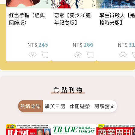
惡意【獨步20週
學生街殺人【
紅色手指（經典
年紀念版】
憶時光版】
回歸版）
266
3
245
NT$
NT$
NT$
焦點刊物
熱銷雜誌
學英日語
休閒遊憩
閱讀藝文