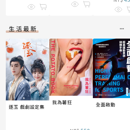
伽利略45
生活最新
我為薯狂
全面啟動
逐玉 戲劇設定集