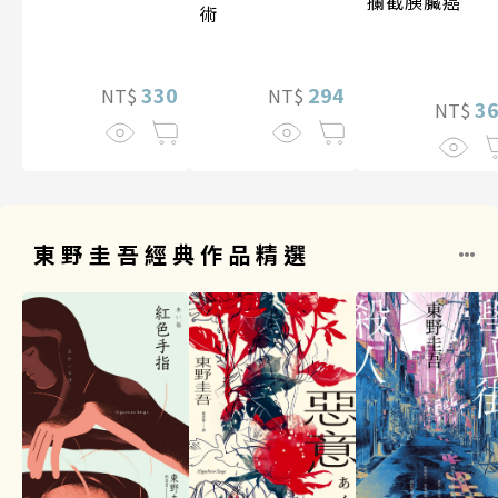
攔截胰臟癌
術
330
294
NT$
NT$
3
NT$
東野圭吾經典作品精選