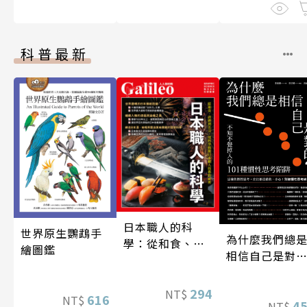
科普最新
日本職人的科
世界原生鸚鵡手
為什麼我們總
學：從和食、清
繪圖鑑
相信自己是對
酒到名刀，用科
的？（四版）
學揭開日本職人
技藝的祕密 人人
294
NT$
616
NT$
4
NT$