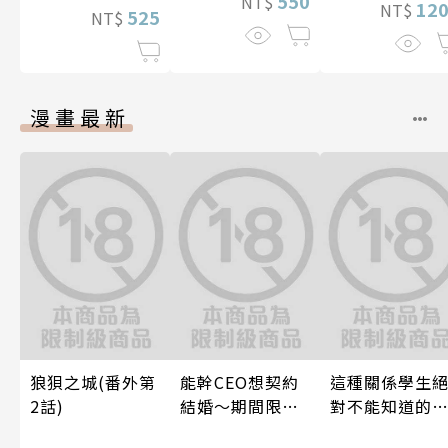
550
NT$
12
NT$
525
NT$
漫畫最新
狼狽之城(番外第
能幹CEO想契約
這種關係學生
2話)
結婚～期間限定
對不能知道的
夢幻老公～ 04
唷！～作夢也