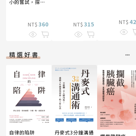
小的嘗試，探索
人生的無限可能
4
NT$
360
315
NT$
NT$
精選好書
自律的陷阱
丹麥式3分鐘溝通