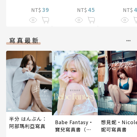
想到天差地遠
39
45
兩人是甜蜜的
NT$
NT$
NT$
在進行式～ 05
寫真最新
半分 はんぶん：
Babe Fantasy‧
想見妮‧Nicol
阿部瑪利亞寫真
寶兒寫真書（加
妮可寫真書
贈多張未公開照