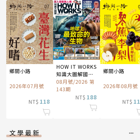
HOW IT WORKS
鄉間小路
鄉間小路
知識大圖解國際
中文版
08月號/2026 第
2026年07月號
2026年08月號
143期
188
NT$
118
1
NT$
NT$
文學最新