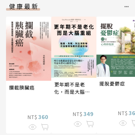
健康最新
擺脫憂鬱症
更年期不是老
攔截胰臟癌
化，而是大腦重
組
3
NT$
349
NT$
360
NT$