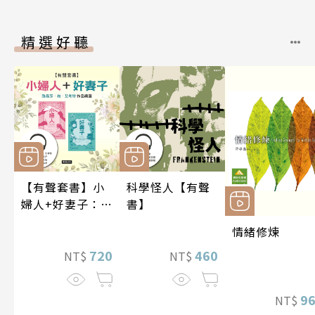
精選好聽
【有聲套書】小
科學怪人【有聲
婦人+好妻子：路
書】
易莎．梅．艾考
情緒修煉
特作品精選
720
460
NT$
NT$
9
NT$