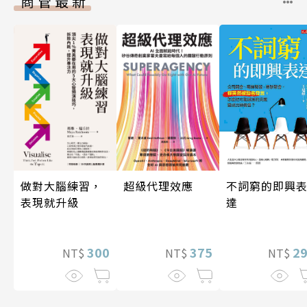
商管最新
做對大腦練習，
超級代理效應
不詞窮的即興
表現就升級
達
300
375
2
NT$
NT$
NT$