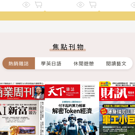
焦點刊物
熱銷雜誌
學英日語
休閒遊憩
閱讀藝文