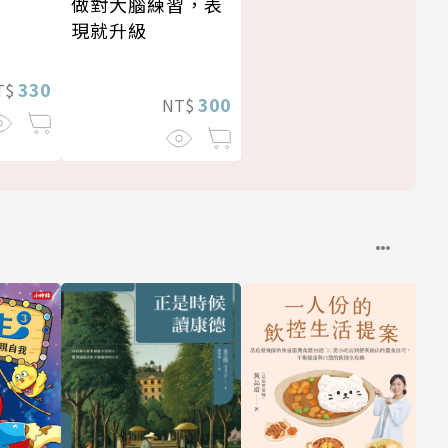
做對大腦練習，表
現就升級
330
T$
300
NT$