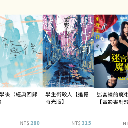
學生街殺人【追憶
學後（經典回歸
迷宮裡的魔
時光版】
）
【電影書封
版】
315
280
NT$
NT$
N