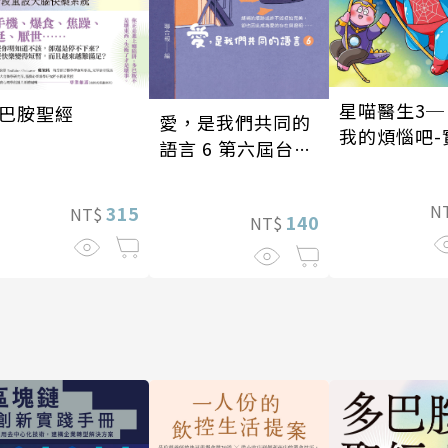
星喵醫生3─
巴胺聖經
愛，是我們共同的
我的煩惱吧-
語言 6 第六屆台灣
我
房屋親情文學獎作
品合集
N
315
NT$
140
NT$