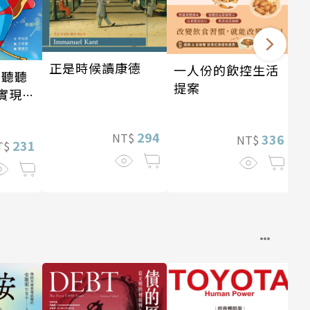
正是時候讀康德
一人份的飲控生活
 聽聽
提案
實現自
294
NT$
336
NT$
231
T$