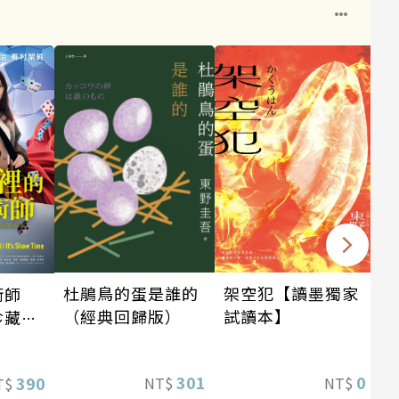
架空犯【讀墨獨家
杜鵑鳥的蛋是誰的
術師
試讀本】
（經典回歸版）
珍藏
0
301
390
NT$
NT$
T$