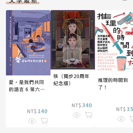
筷（獨步20周年
推理的時間到
愛，是我們共同
紀念版）
了！
的語言 6 第六屆
台灣房屋親情文
學獎作品合集
340
NT$
3
NT$
140
NT$