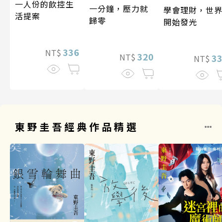
一人份的飲控生
一分鐘，壓力就
學會理財，世
活提案
歸零
開始發光
336
NT$
320
NT$
3
NT$
東野圭吾經典作品精選