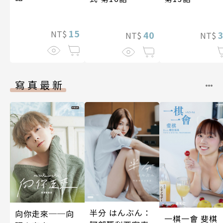
15
NT$
40
NT$
NT$
寫真最新
半分 はんぶん：
向你走來──向
一棋一會 斐棋