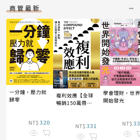
商管最新
一分鐘，壓力就
學會理財，世
複利效應【全球
歸零
開始發光
暢銷150萬冊・
經典新修版】
320
NT$
3
NT$
331
NT$