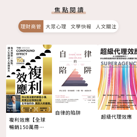
焦點閱讀
理財商管
大眾心理
文學快報
人文關注
自律的陷阱
超級代理效應
複利效應【全球
暢銷150萬冊・
經典新修版】