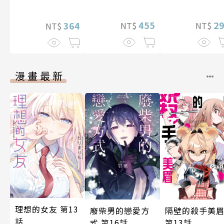
愛情、性與人際
間的契合度
455
2
364
NT$
NT$
NT$
漫畫最新
理想的女友 第13
廢柴男的戀愛方
隔壁的殺手美
話
式 第16話
第13話