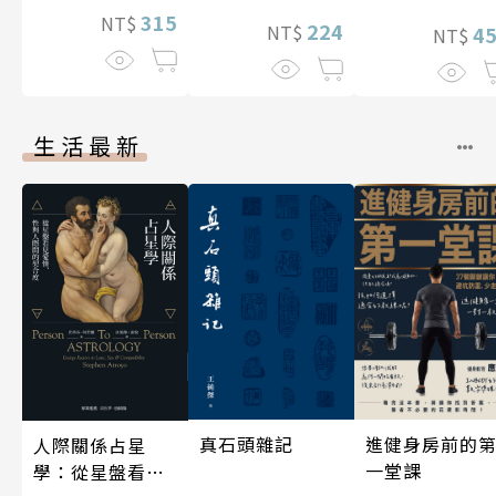
315
NT$
224
NT$
4
NT$
生活最新
真石頭雜記
進健身房前的
人際關係占星
一堂課
學：從星盤看見