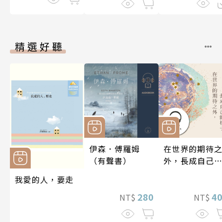
精選好聽
伊森．傅羅姆
在世界的期待
（有聲書）
外，長成自己
樣子【有聲書
我愛的人，要走
280
4
NT$
NT$