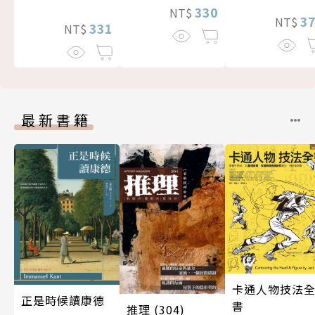
330
NT$
3
NT$
331
NT$
最新書籍
卡通人物技法
正是時候讀康德
書
推理 (304)