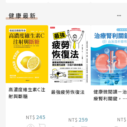
健康最新
高濃度維生素C注
健康微閱讀－
最強疲勞恢復法
射與斷糖
療腎利關鍵，
液透析聰明選
245
NT$
259
NT
NT$