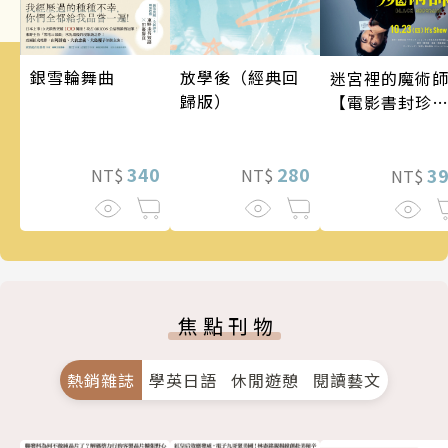
銀雪輪舞曲
放學後（經典回
迷宮裡的魔術
歸版）
【電影書封珍
版】
340
280
3
NT$
NT$
NT$
焦點刊物
熱銷雜誌
學英日語
休閒遊憩
閱讀藝文