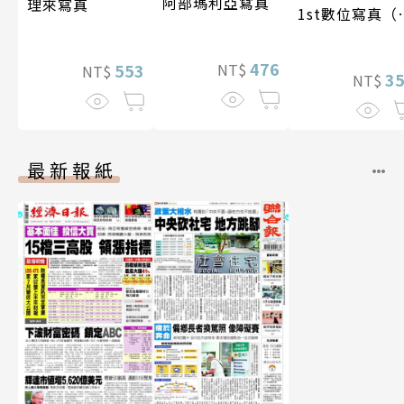
阿部瑪利亞寫真
理來寫真
1st數位寫真（
影音）
476
NT$
553
NT$
3
NT$
最新報紙