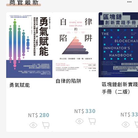
商管最新
自律的陷阱
區塊鏈創新實
勇氣賦能
手冊（二版）
330
NT$
3
280
NT$
NT$