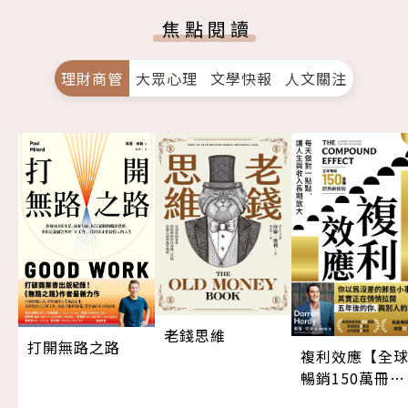
焦點閱讀
理財商管
大眾心理
文學快報
人文關注
老錢思維
打開無路之路
複利效應【全
暢銷150萬冊・
經典新修版】