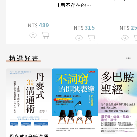
【用不存在的
愛，治癒存在的
孤獨】
489
NT$
315
2
NT$
NT$
精選好書
丹麥式3分鐘溝通