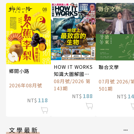
HOW IT WORKS
聯合文學
鄉間小路
知識大圖解國際
中文版
08月號/2026 第
07月號 2026/
2026年08月號
143期
501期
188
1
NT$
NT$
118
NT$
文學最新