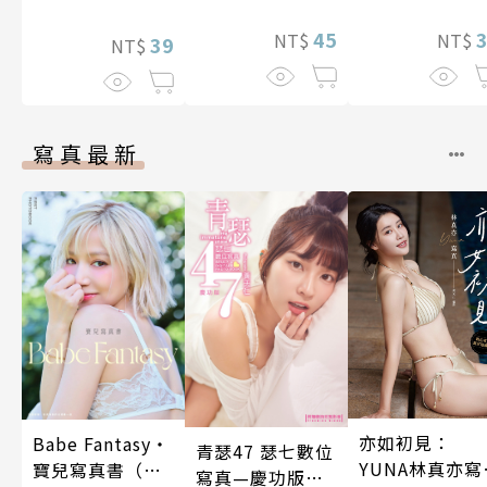
想到天差地遠的
兩人是甜蜜的現
45
NT$
NT$
39
NT$
在進行式～ 05
寫真最新
亦如初見：
Babe Fantasy‧
青瑟47 瑟七數位
YUNA林真亦寫
寶兒寫真書（加
寫真—慶功版