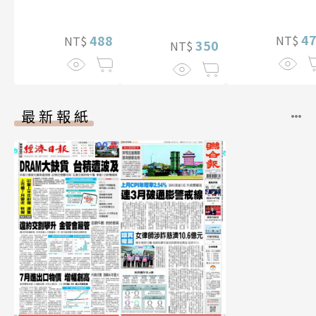
真【數位典藏
贈多張未公開照
（含影音）
華增量版】
片）
4
488
NT$
NT$
350
NT$
最新報紙