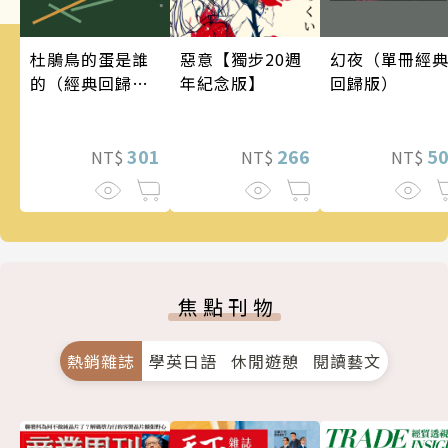
幻夜（單冊經
惡意【獨步20週
杜鵑鳥的蛋是誰
回歸版）
年紀念版】
的（經典回歸
版）
5
266
301
NT$
NT$
NT$
焦點刊物
熱銷雜誌
學英日語
休閒遊憩
閱讀藝文