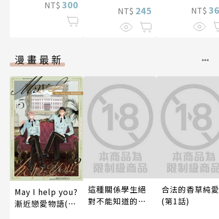
300
NT$
3
245
NT$
NT$
漫畫最新
這種關係學生絕
合法的香草純
May I help you?
對不能知道的
(第1話)
漸近戀愛物語(第
唷！～作夢也沒
5話)