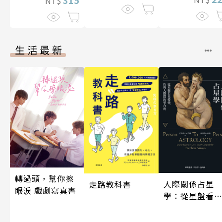
315
NT$
伽利略45
生活最新
轉過頭，幫你擦
人際關係占星
走路教科書
眼淚 戲劇寫真書
學：從星盤看
愛情、性與人
間的契合度