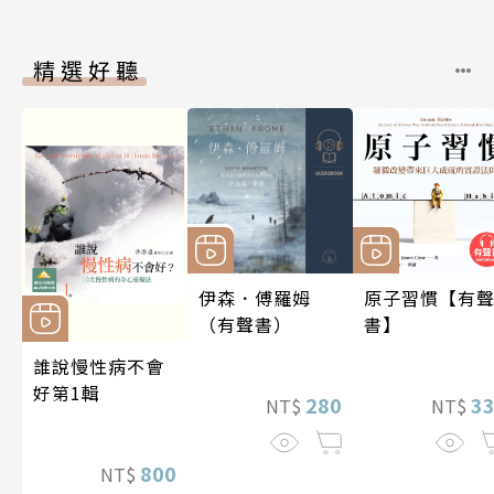
精選好聽
伊森．傅羅姆
原子習慣【有
（有聲書）
書】
誰說慢性病不會
好第1輯
280
3
NT$
NT$
800
NT$