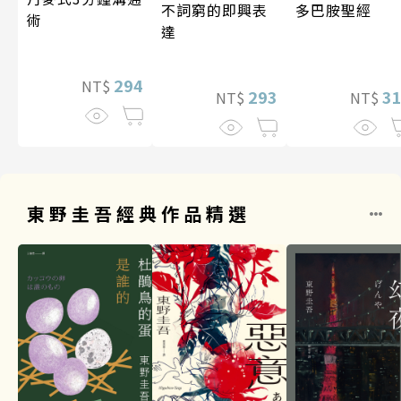
多巴胺聖經
不詞窮的即興表
術
達
294
NT$
3
293
NT$
NT$
東野圭吾經典作品精選