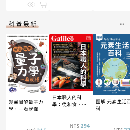
科普最新
日本職人的科
圖解 元素生活
漫畫圖解量子力
學：從和食、清
科
學，一看就懂
酒到名刀，用科
學揭開日本職人
技藝的祕密 人人
294
NT$
2
NT$