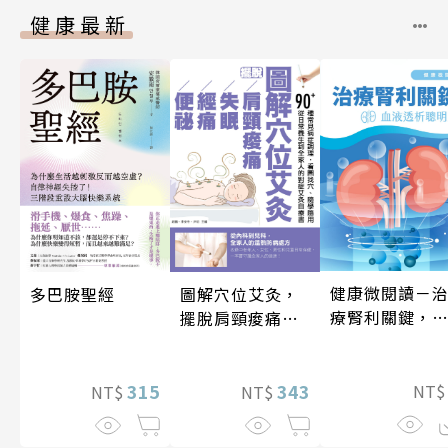
健康最新
健康微閱讀－
圖解穴位艾灸，
多巴胺聖經
療腎利關鍵，
擺脫肩頸痠痛、
液透析聰明選
失眠、經痛和便
祕
343
315
NT
NT$
NT$