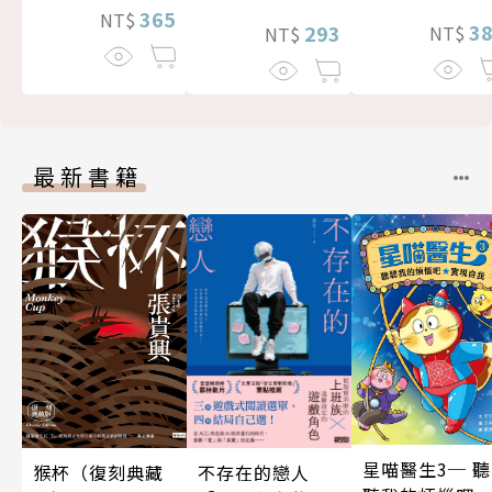
365
NT$
3
293
NT$
NT$
最新書籍
星喵醫生3─ 聽
不存在的戀人
猴杯（復刻典藏