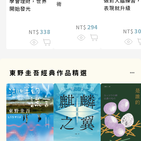
做對大腦練習
學會理財，世界
術
表現就升級
開始發光
294
NT$
3
338
NT$
NT$
東野圭吾經典作品精選