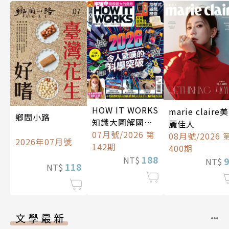
HOW IT WORKS
marie claire美
鄉間小路
知識大圖解國際
麗佳人
中文版
07月號/2026 第
08月號/2026 
2026年07月號
142期
400期
188
NT$
NT$
118
NT$
文學最新