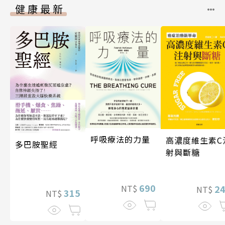
健康最新
呼吸療法的力量
高濃度維生素C
多巴胺聖經
射與斷糖
690
2
NT$
NT$
315
NT$