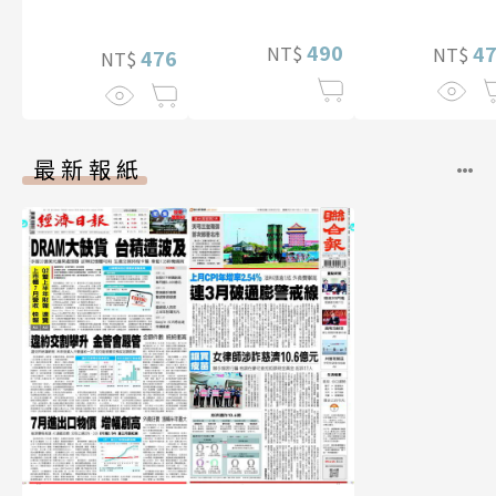
【電子書加贈40
華增量版】
幅獨享福利美
490
4
NT$
NT$
照】
476
NT$
最新報紙