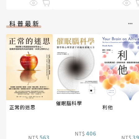
科普最新
催眠腦科學
利他
正常的迷思
406
NT$
3
563
NT$
NT$