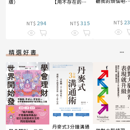
聽我的煩惱吧-
【用不存在的
版）
現自我
愛，治癒存在的
孤獨】
2
NT$
315
294
NT$
NT$
精選好書
丹麥式3分鐘溝通