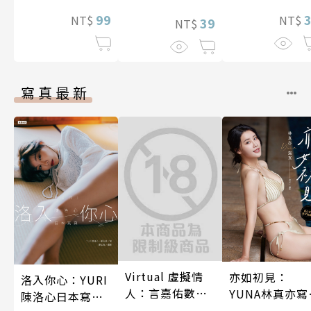
後輩度過香汗
99
漓的夜晚(第7話
NT$
NT$
39
NT$
寫真最新
Virtual 虛擬情
亦如初見：
洛入你心：YURI
人：言嘉佑數位
YUNA林真亦寫
陳洛心日本寫真
寫真
真【數位典藏