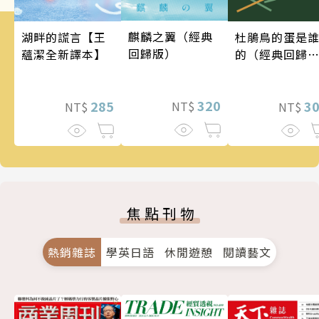
麒麟之翼（經典
湖畔的謊言【王
杜鵑鳥的蛋是
回歸版）
蘊潔全新譯本】
的（經典回歸
版）
320
285
3
NT$
NT$
NT$
焦點刊物
熱銷雜誌
學英日語
休閒遊憩
閱讀藝文