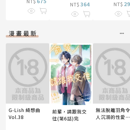
675
NT$
2
364
NT$
NT$
漫畫最新
G-Lish 綺想曲
無法脫離羽角
前輩，請跟我交
Vol.38
人沉溺的性愛
往(第6話)完
與契合度最高