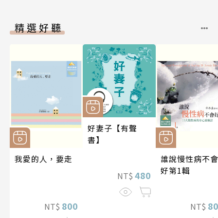
精選好聽
好妻子【有聲
書】
我愛的人，要走
誰說慢性病不
好第1輯
480
NT$
800
8
NT$
NT$