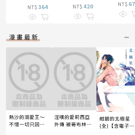
6
NT$
420
364
NT$
NT$
漫畫最新
熱沙的溺愛王～
淫嘆的愛莉西亞
紺碧的北極星
不惜一切只因愛
外傳 被哥布林帝
(全)【含電子限
上了妳～ 04
國淫墮的女戰士
定特典】