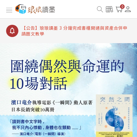
【公告】琅琅讀墨書櫃開通常見問題
0
【公告】琅琅讀墨 3 分鐘完成書櫃開通與資產合併申
請圖文教學
【公告】琅琅書店服務升級重要說明及資產合併結果
查詢
【公告】琅琅讀墨數位閱讀資產合併與書櫃開通申請