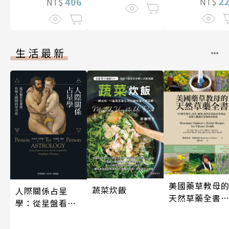
2
406
NT$
NT$
生活最新
美國藥草教母
蔬菜炊飯
人際關係占星
天然草藥全書
學：從星盤看見
（二版）
愛情、性與人際
間的契合度