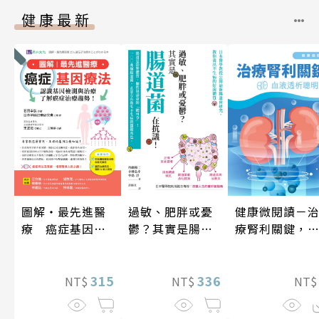
健康最新
健康微閱讀－
圖解‧最先進醫
過敏、肥胖或憂
療腎利關鍵，
療 癌症基因療
鬱？其實是腸道
液透析聰明選
法
菌在抗議！
315
336
NT
NT$
NT$