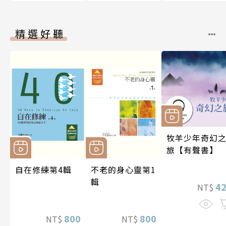
精選好聽
牧羊少年奇幻
旅【有聲書】
自在修練第4輯
不老的身心靈第1
輯
4
NT$
800
800
NT$
NT$