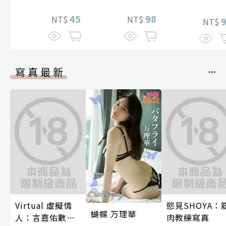
(全)
45
98
NT$
NT$
NT$
寫真最新
Virtual 虛擬情
慾見SHOYA：
蝴蝶 万理華
人：言嘉佑數位
肉教練寫真