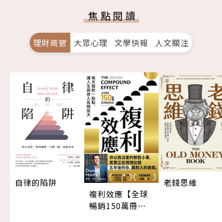
焦點閱讀
理財商管
大眾心理
文學快報
人文關注
自律的陷阱
老錢思維
複利效應【全球
暢銷150萬冊・
經典新修版】