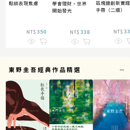
區塊鏈創新實
鬆綁表現焦慮
學會理財，世界
手冊（二版）
開始發光
3
350
NT$
338
NT$
NT$
東野圭吾經典作品精選