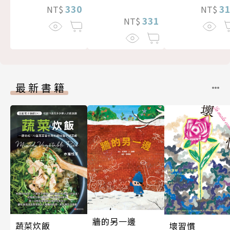
330
3
NT$
NT$
331
NT$
最新書籍
牆的另一邊
蔬菜炊飯
壞習慣