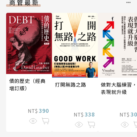
商管最新
債的歷史（經典
做對大腦練習
打開無路之路
增訂版）
表現就升級
390
NT$
3
338
NT$
NT$