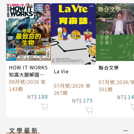
HOW IT WORKS
聯合文學
La Vie
知識大圖解國際
中文版
08月號/2026 第
07月號 2026/
07月號/2026 第
143期
501期
267期
188
1
NT$
NT$
175
NT$
文學最新