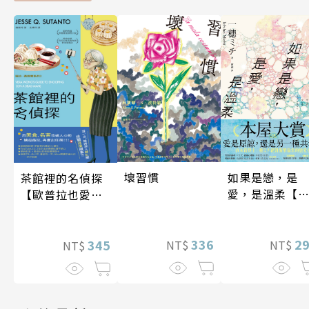
如果是戀，是
壞習慣
茶館裡的名偵探
愛，是溫柔【
【歐普拉也愛！
時贈品版】
引爆國際說書網
紅數十萬則好評
2
336
《茶館裡的嫌疑
345
NT$
NT$
NT$
人》續作】