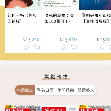
瀕死的凝視：突
黎明破曉的街
紅色手指（經典
破100萬冊！這
【事後清晨版
回歸版）
次的東野圭吾很
惡劣！瘋到極致
的情慾與驚悚！
340
3
245
NT$
NT$
NT$
焦點刊物
熱銷雜誌
學英日語
休閒遊憩
閱讀藝文