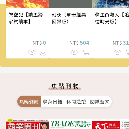
架空犯【讀墨獨
幻夜（單冊經典
學生街殺人【
家試讀本】
回歸版）
憶時光版】
0
504
3
NT$
NT$
NT$
焦點刊物
熱銷雜誌
學英日語
休閒遊憩
閱讀藝文