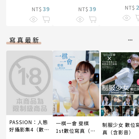
NT$
39
39
NT$
NT$
寫真最新
PASSION：人態
一棋一會 斐棋
制服少女 數位
好攝影集4（數位
1st數位寫真（含
真（含影音）
特別版）
影音）