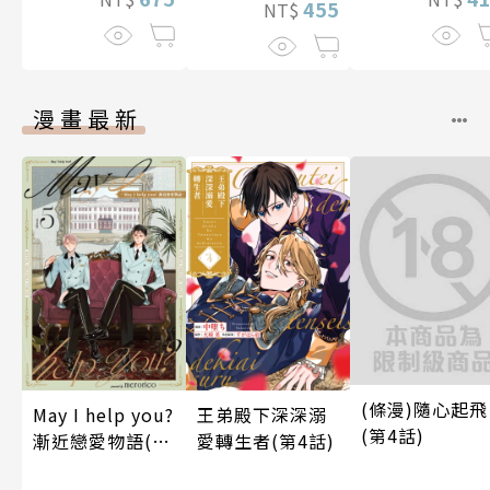
455
NT$
漫畫最新
(條漫)隨心起飛
May I help you?
王弟殿下深深溺
(第4話)
漸近戀愛物語(第
愛轉生者(第4話)
5話)