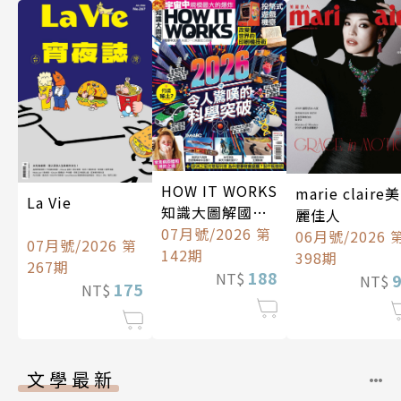
HOW IT WORKS
marie claire美
La Vie
知識大圖解國際
麗佳人
中文版
07月號/2026 第
06月號/2026 
07月號/2026 第
142期
398期
267期
188
NT$
NT$
175
NT$
文學最新