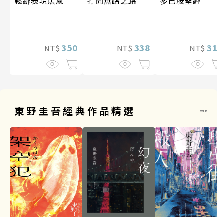
打開無路之路
多巴胺聖經
鬆綁表現焦慮
338
3
350
NT$
NT$
NT$
東野圭吾經典作品精選