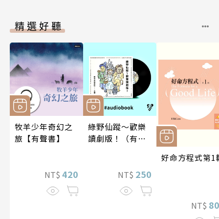
精選好聽
牧羊少年奇幻之
綠野仙蹤～歡樂
旅【有聲書】
讀劇版！（有聲
書）
好命方程式第1
420
250
NT$
NT$
8
NT$