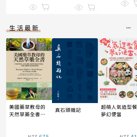
生活最新
超萌人氣造型餐
美國藥草教母的
真石頭雜記
夢幻便當
天然草藥全書
（二版）
4
675
NT$
NT$