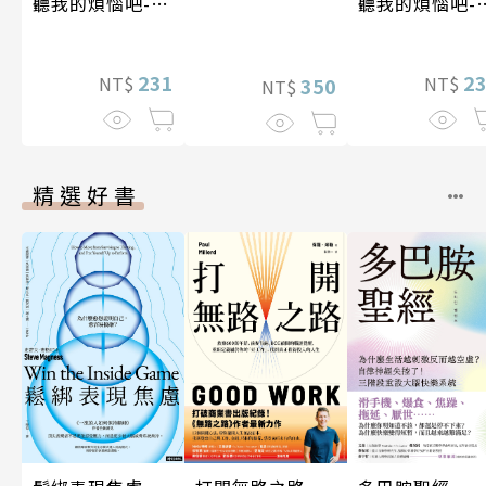
聽我的煩惱吧-實
聽我的煩惱吧-
現自我
期挑戰
231
2
NT$
NT$
350
NT$
精選好書