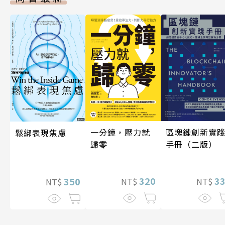
一分鐘，壓力就
區塊鏈創新實
鬆綁表現焦慮
歸零
手冊（二版）
320
3
350
NT$
NT$
NT$