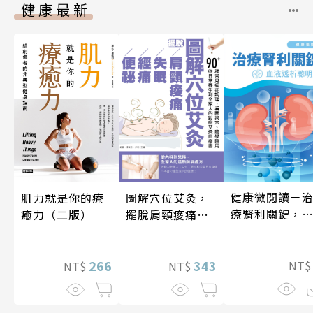
健康最新
健康微閱讀－
圖解穴位艾灸，
肌力就是你的療
療腎利關鍵，
擺脫肩頸痠痛、
癒力（二版）
液透析聰明選
失眠、經痛和便
祕
343
266
NT
NT$
NT$