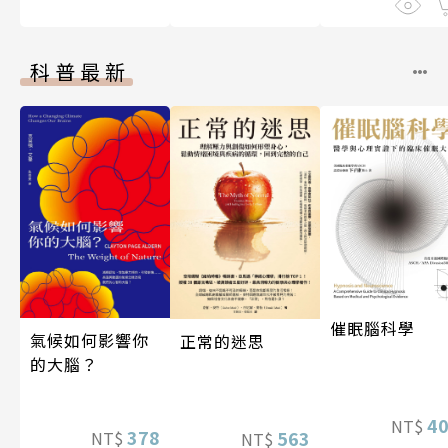
科普最新
催眠腦科學
氣候如何影響你
正常的迷思
的大腦？
4
NT$
378
563
NT$
NT$