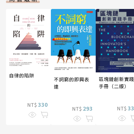
自律的陷阱
區塊鏈創新實
不詞窮的即興表
手冊（二版）
達
330
NT$
3
293
NT$
NT$