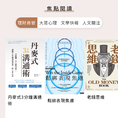
焦點閱讀
理財商管
大眾心理
文學快報
人文關注
丹麥式3分鐘溝通
老錢思維
鬆綁表現焦慮
術