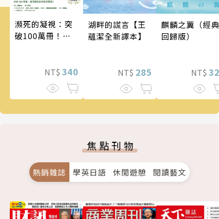
瀕死的凝視：突
麒麟之翼（經
湖畔的謊言【王
破100萬冊！這
回歸版）
蘊潔全新譯本】
次的東野圭吾很
惡劣！瘋到極致
的情慾與驚悚！
340
3
285
NT$
NT$
NT$
焦點刊物
熱銷雜誌
學英日語
休閒遊憩
閱讀藝文