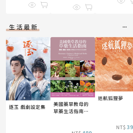
生活最新
迷航狐狸夢
美國藥草教母的
逐玉 戲劇設定集
草藥生活指南
（二版）
3
NT$
489
NT$