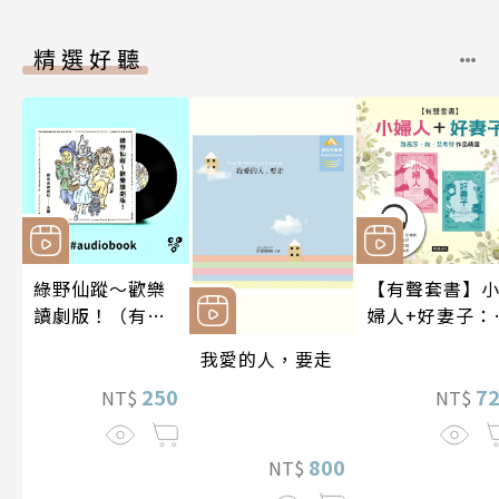
精選好聽
綠野仙蹤～歡樂
【有聲套書】
讀劇版！（有聲
婦人+好妻子：
書）
易莎．梅．艾
我愛的人，要走
特作品精選
250
7
NT$
NT$
800
NT$