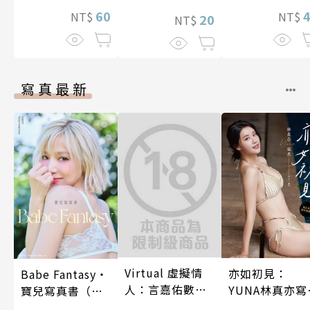
照顧人(第4話)
60
兩人是甜蜜的
NT$
NT$
20
NT$
在進行式～ 04
寫真最新
Virtual 虛擬情
亦如初見：
Babe Fantasy‧
人：言嘉佑數位
YUNA林真亦寫
寶兒寫真書（加
寫真
真【數位典藏
贈多張未公開照