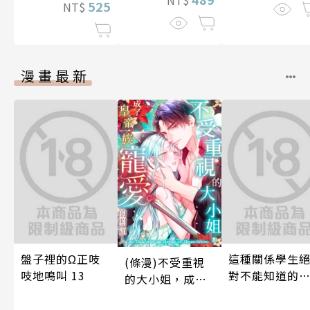
525
NT$
漫畫最新
盤子裡的Ω正吱
這種關係學生
(條漫)不受重視
吱地鳴叫 13
對不能知道的
的大小姐，成了
唷！～作夢也
皇帝一族寵愛的
想到天差地遠