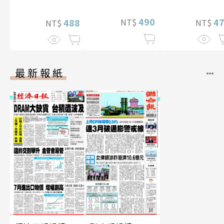
華增量版】
片）
490
4
NT$
488
NT$
NT$
最新報紙