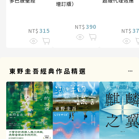
超級代理效應
多巴胺聖經
增訂版）
390
NT$
3
315
NT$
NT$
東野圭吾經典作品精選