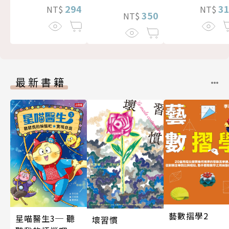
294
3
NT$
NT$
350
NT$
最新書籍
藝數摺學2
星喵醫生3─ 聽
壞習慣