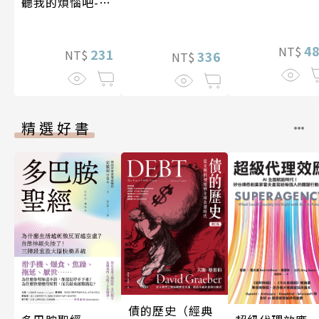
聽我的煩惱吧-實
現自我
4
NT$
231
NT$
336
NT$
精選好書
債的歷史（經典