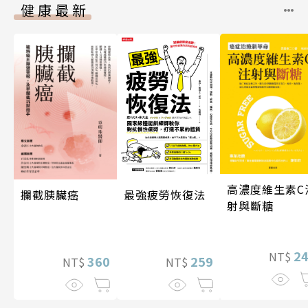
健康最新
高濃度維生素C
攔截胰臟癌
最強疲勞恢復法
射與斷糖
2
NT$
360
259
NT$
NT$