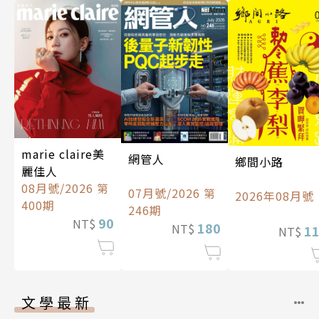
marie claire美
網管人
鄉間小路
麗佳人
08月號/2026 第
07月號/2026 第
2026年08月號
400期
246期
90
NT$
180
NT$
1
NT$
文學最新