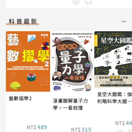
科普最新
星空大圖鑑：
藝數摺學2
漫畫圖解量子力
利略科學大圖
學，一看就懂
25
4
NT$
489
NT$
315
NT$