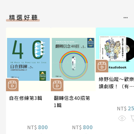
精選好聽
綠野仙蹤～歡
讀劇版！（有
書）
自在修練第3輯
翻轉信念40招第
1輯
2
NT$
800
800
NT$
NT$