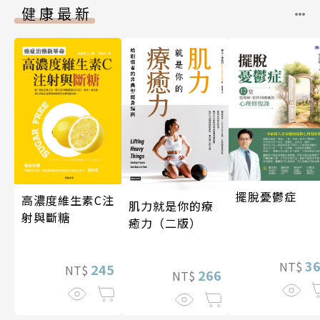
健康最新
擺脫憂鬱症
高濃度維生素C注
肌力就是你的療
射與斷糖
癒力（二版）
3
NT$
245
NT$
266
NT$