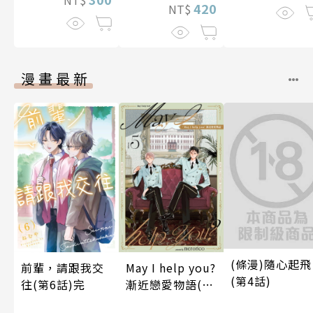
420
NT$
漫畫最新
(條漫)隨心起飛
前輩，請跟我交
May I help you?
(第4話)
往(第6話)完
漸近戀愛物語(第
5話)