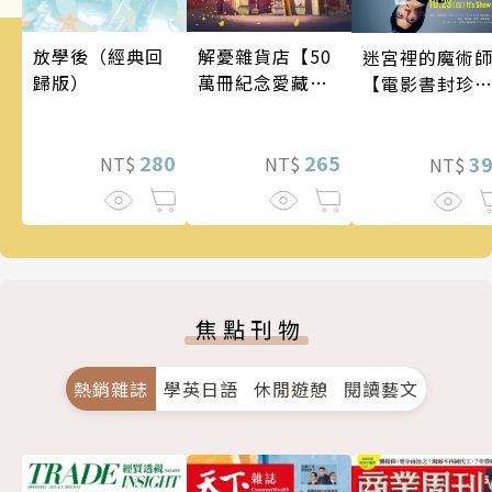
解憂雜貨店【50
放學後（經典回
迷宮裡的魔術
萬冊紀念愛藏
歸版）
【電影書封珍
版】
版】
265
280
3
NT$
NT$
NT$
焦點刊物
熱銷雜誌
學英日語
休閒遊憩
閱讀藝文