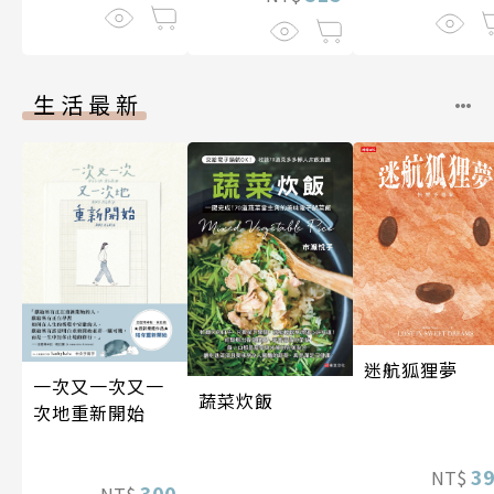
生活最新
迷航狐狸夢
一次又一次又一
蔬菜炊飯
次地重新開始
3
NT$
300
NT$