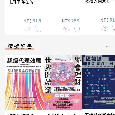
激盪的國家建
【用不存在的
〔19—20世紀
愛，治癒存在的
孤獨】
9
NT$
315
259
NT$
NT$
精選好書
區塊鏈創新實