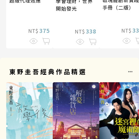
超級代理效應
學會理財，世界
手冊（二版）
開始發光
3
375
NT$
338
NT$
NT$
東野圭吾經典作品精選