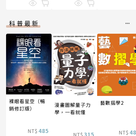
科普最新
裸眼看星空（暢
藝數摺學2
漫畫圖解量子力
銷修訂版）
學，一看就懂
485
NT$
4
NT$
315
NT$