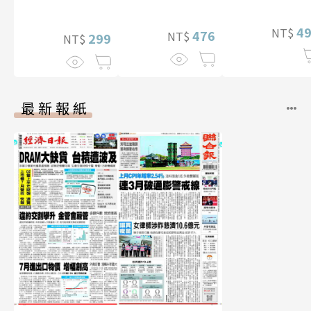
【電子書加贈40
幅獨享福利美
4
NT$
照】
476
NT$
299
NT$
最新報紙