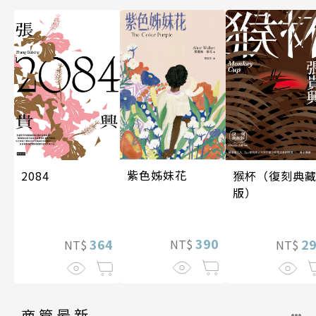
紫色姊妹花
2084
猴杯（復刻典
版）
390
364
2
NT$
NT$
NT$
商管最新