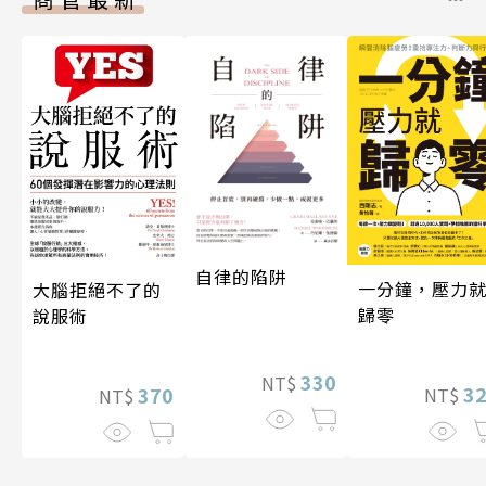
自律的陷阱
一分鐘，壓力
大腦拒絕不了的
歸零
說服術
330
NT$
3
370
NT$
NT$