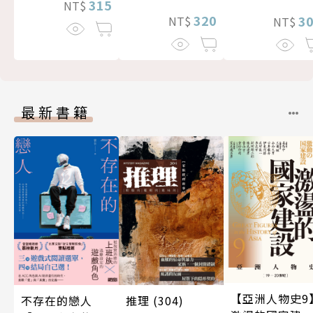
315
NT$
320
3
NT$
NT$
最新書籍
【亞洲人物史9
不存在的戀人
推理 (304)